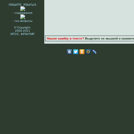
ПИШИТЕ, ЯЗЫГЫЗ:
- содержание
- тех.вопросы
© Copyright,
2000-2021
МТСС, ФРМ-FMP
Нашли ошибку в тексте?
Выделите ее мышкой и нажмите C