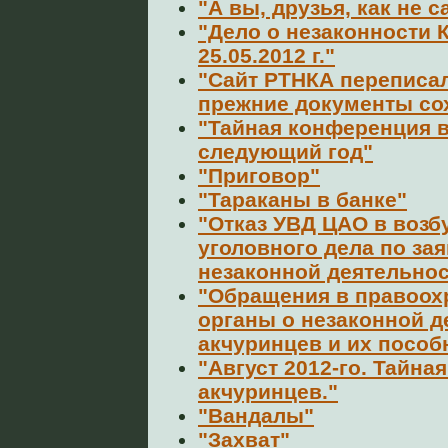
"А вы, друзья, как не с
"Дело о незаконности
25.05.2012 г."
"Сайт РТНКА переписал
прежние документы со
"Тайная конференция 
следующий год"
"Приговор"
"Тараканы в банке"
"Отказ УВД ЦАО в воз
уголовного дела по за
незаконной деятельнос
"Обращения в правоох
органы о незаконной д
акчуринцев и их пособ
"Август 2012-го. Тайн
акчуринцев."
"Вандалы"
"Захват"