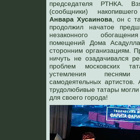
председателя РТНКА. В
(сообщники) накопивше
Анвара Хусаинова
, он с 
продолжил начатое предш
незаконного обогащен
помещений Дома Асадулла
сторонним организациям. П
ничуть не озадачивался р
проблем московских та
устемления песням
самодеятельных артистов. 
трудолюбивые татары могли
для своего города!