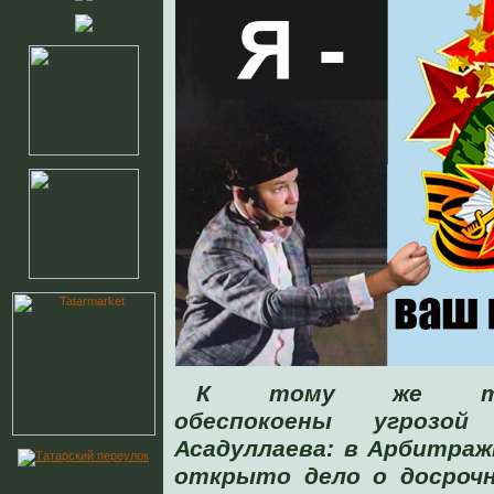
К тому же тата
обеспокоены угрозо
Асадуллаева: в Арбитра
открыто дело о досроч