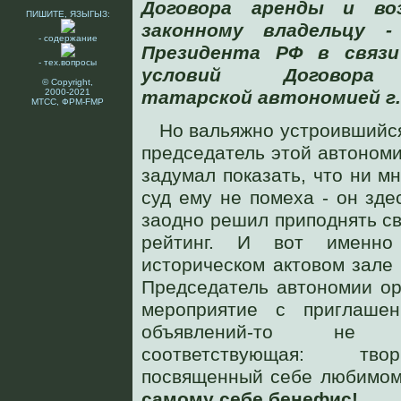
Договора аренды и во
ПИШИТЕ, ЯЗЫГЫЗ:
законному владельцу -
- содержание
Президента РФ в связи
- тех.вопросы
условий Договора 
© Copyright,
2000-2021
татарской автономией г.
МТСС, ФРМ-FMP
Но вальяжно устроившийся
председатель этой автоном
задумал показать, что ни м
суд ему не помеха - он здес
заодно решил приподнять с
рейтинг. И вот именн
историческом актовом зале
Председатель автономии ор
мероприятие с приглаше
объявлений-то не
соответствующая: тво
посвященный себе любимом
самому себе бенефис!