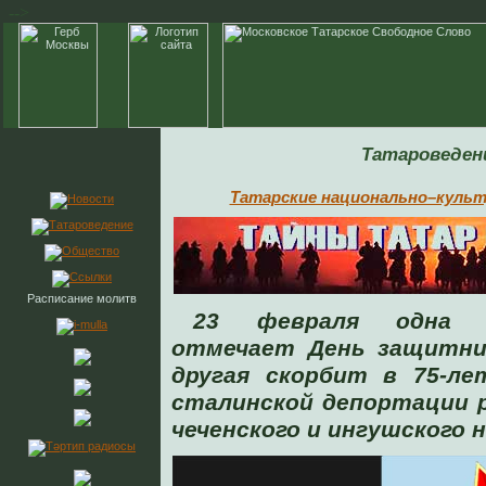
-->
Татароведен
Татарские национально–куль
Расписание молитв
23 февраля одна 
отмечает День защитни
другая скорбит в 75-л
сталинской депортации 
чеченского и ингушского 