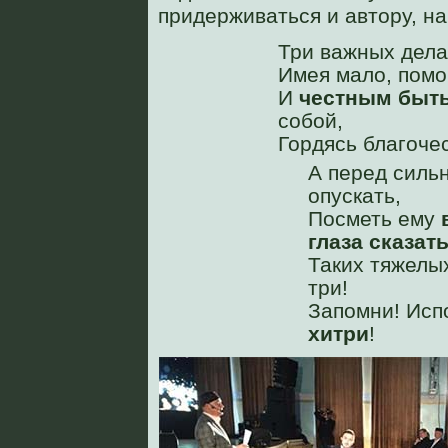
придерживаться и автору, н
Три важных дела
Имея мало, помо
И
честным быт
собой,
Гордясь благоче
А перед силь
опускать,
Посметь ему
глаза сказат
Таких тяжелых
три!
Запомни! Исп
хитри
!