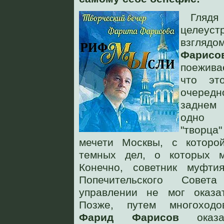
Гляд
целеуст
взг
Фарисо
поежив
что эт
очеред
заднем
одно 
"творца"
мечети Москвы, с которо
темных дел, о которых 
Конечно, советник муфти
Попечительского Совет
управлении не мог оказат
Позже, путем многоходо
Фарид Фарисов
оказа