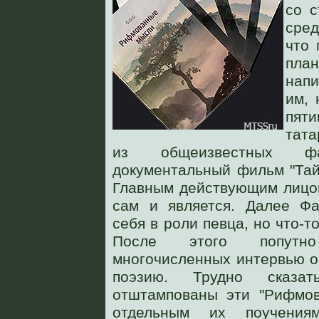
со с
сред
что 
план
нап
им, 
пяти
тата
из общеизвестных фа
документальный фильм "Тай
Главным действующим лицо
сам и является. Далее Фа
себя в роли певца, но что-т
После этого попутн
многочисленных интервью о
поэзию. Трудно сказ
отштампованы эти "Рифмов
отдельным их поучения