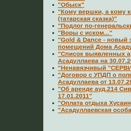
"Обыск"
"Кому вершки, а кому 
(татарская сказка)"
"Подлог по-генеральск
"Воры с иском..."
"Gold & Dance - новый 
помещений Дома Асад
"Список выявленных а
Асадуллаева на 30.07.2
"Ненавязчивый "СЕРВ
"Договор c УПДП о по
Асадуллаева от 13.07.2
"Об аренде ауд.214 Си
17.01.2011"
"Оплата отдыха Хусаин
"Асадуллаевская особ