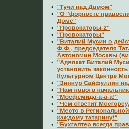
"Тучи над Домом"
"О "форпосте правосла
Доме"
"Провокаторы-2"
"Провокаторы"
"Виталий Мусин о дей
Ф.Ф., председателя Та
Автономии Москвы (ви
"Адвокат Виталий Мус
установить законность
Культурном Центре Мо
"Зиннур Сайфуллин на
"Нам нового начальника
"Мосфемида-а-а-а!"
"Чем ответит Мосгорсу
"Место в Регионально
каждому татарину!"
"Бухгалтер всегда прав.