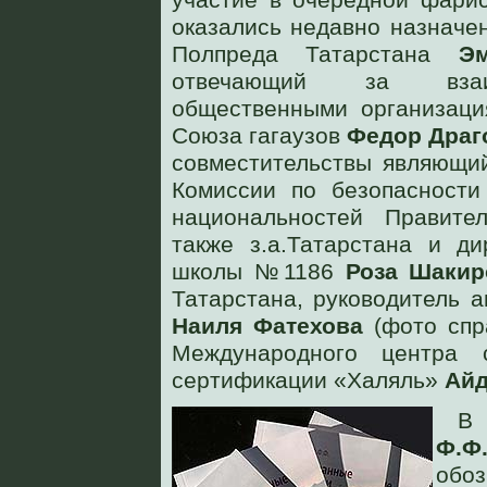
оказались недавно назначе
Полпреда Татарстана
Э
отвечающий за взаи
общественными организаци
Союза гагаузов
Федор Драг
совместительствы являющи
Комиссии по безопасности
национальностей Правите
также з.а.Татарстана и ди
школы №1186
Роза Шакир
Татарстана, руководитель 
Наиля Фатехова
(фото спра
Международного центра 
сертификации «Халяль»
Айд
В 
Ф.Ф
обоз