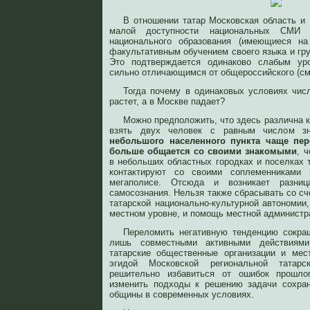
В отношении татар Московская область и
малой доступности национальных СМИ
национального образования (имеющиеся 
факультативным обучением своего языка и груп
Это подтверждается одинаково слабым уро
сильно отличающимся от общероссийского (см.
Тогда почему в одинаковых условиях чис
растет, а в Москве падает?
Можно предположить, что здесь различна 
взять двух человек с равным числом з
небольшого населенного пункта чаще пере
больше общается со своими знакомыми
, 
в небольших областных городках и поселках 
контактируют со своими соплеменниками
мегаполисе. Отсюда и возникает разниц
самосознания. Нельзя также сбрасывать со сч
татарской национально-культурной автономии,
местном уровне, и помощь местной администр
Переломить негативную тенденцию сокра
лишь совместными активными действиям
татарские общественные организации и ме
эгидой Московской региональной татарс
решительно избавиться от ошибок прошло
изменить подходы к решению задачи сохран
общины в современных условиях.