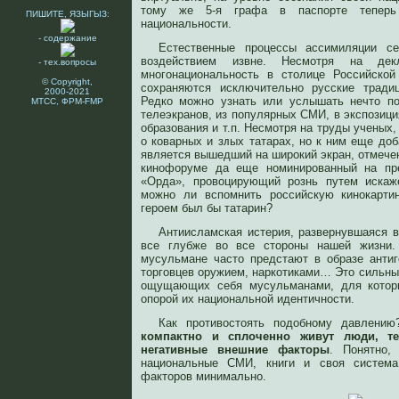
тому же 5-я графа в паспорте тепер
ПИШИТЕ, ЯЗЫГЫЗ:
национальности.
- содержание
Естественные процессы ассимиляции с
воздействием извне. Несмотря на дек
- тех.вопросы
многонациональность в столице Российско
© Copyright,
сохраняются исключительно русские традиц
2000-2021
Редко можно узнать или услышать нечто по
МТСС, ФРМ-FMP
телеэкранов, из популярных СМИ, в экспозици
образования и т.п. Несмотря на труды ученых
о коварных и злых татарах, но к ним еще до
является вышедший на широкий экран, отмече
кинофоруме да еще номинированный на п
«Орда», провоцирующий рознь путем искаж
можно ли вспомнить российскую кинокарти
героем был бы татарин?
Антиисламская истерия, развернувшаяся в
все глубже во все стороны нашей жизни.
мусульмане часто предстают в образе антиге
торговцев оружием, наркотиками… Это сильны
ощущающих себя мусульманами, для котор
опорой их национальной идентичности.
Как противостоять подобному давлени
компактно и сплоченно живут люди, 
негативные внешние факторы
. Понятно,
национальные СМИ, книги и своя система 
факторов минимально.