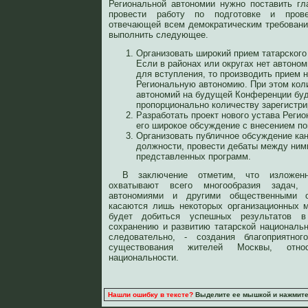
Региональной автономии нужно поставить гл
провести работу по подготовке и пров
отвечающей всем демократическим требовани
выполнить следующее.
Организовать широкий прием татарского
Если в районах или округах нет автоно
для вступления, то производить прием 
Региональную автономию. При этом коли
автономий на будущей Конференции буд
пропорционально количеству зарегистри
Разработать проект нового устава Реги
его широкое обсуждение с внесением по
Организовать публичное обсуждение ка
должности, провести дебаты между ним
представленных программ.
В заключение отметим, что изложен
охватывают всего многообразия задач,
автономиями и другими общественными о
касаются лишь некоторых организационных 
будет добиться успешных результатов в
сохранению и развитию татарской национальн
следовательно, - создания благоприятно
существования жителей Москвы, отн
национальности.
Нашли ошибку в тексте?
Выделите ее мышкой и нажмите C