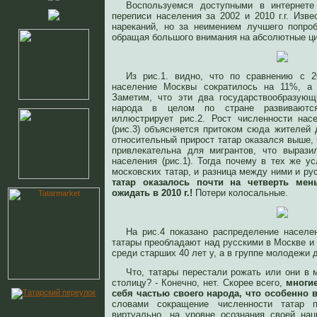
Воспользуемся доступными в интернете
переписи населения за 2002 и 2010 г.г. Изв
нареканий, но за неимением лучшего попро
обращая большого внимания на абсолютные ц
Из рис.1. видно, что по сравнению с 2
население Москвы сократилось на 11%, а р
Заметим, что эти два государствообразующ
народа в целом по стране развиваются
иллюстрирует рис.2. Рост численности нас
(рис.3) объясняется притоком сюда жителей 
относительный прирост татар оказался выше,
привлекательна для мигрантов, что вырази
населения (рис.1). Тогда почему в тех же у
московских татар, и разница между ними и р
татар оказалось почти на четверть ме
ожидать в 2010 г.!
Потери колосальные.
На рис.4 показано распределение населе
татары преобладают над русскими в Москве и 
среди старших 40 лет у, а в группе молодежи 
Что, татары перестали рожать или они в 
столицу? - Конечно, нет. Скорее всего,
многи
себя частью своего народа, что особенно
словами сокращение численности татар 
виртуально, на уровне осознания своей на