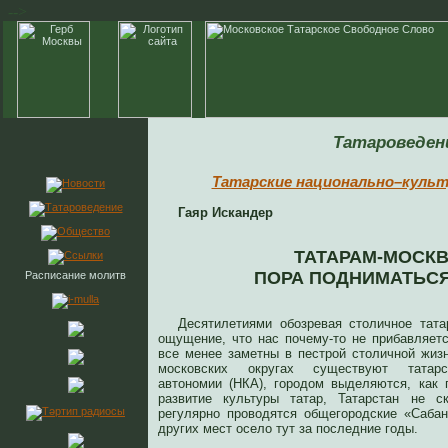
-->
Татароведен
Татарские национально–куль
Гаяр Искандер
ТАТАРАМ-МОСК
ПОРА ПОДНИМАТЬСЯ
Расписание молитв
Десятилетиями обозревая столичное тата
ощущение, что нас почему-то не прибавляетс
все менее заметны в пестрой столичной жизн
московских округах существуют татарск
автономии (НКА), городом выделяются, как 
развитие культуры татар, Татарстан не с
регулярно проводятся общегородские «Саба
других мест осело тут за последние годы.