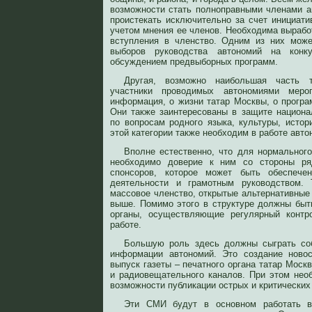
возможности стать полноправными членами 
проистекать исключительно за счет инициати
учетом мнения ее членов. Необходима вырабо
вступления в членство. Одним из них може
выборов руководства автономий на конк
обсуждением предвыборных программ.
Другая, возможно наибольшая часть т
участники проводимых автономиями мер
информация, о жизни татар Москвы, о програ
Они также заинтересованы в защите национа
по вопросам родного языка, культуры, истор
этой категории также необходим в работе авто
Вполне естественно, что для нормальног
необходимо доверие к ним со стороны р
спонсоров, которое может быть обеспече
деятельности и грамотным руководством. 
массовое членство, открытые альтернативные
выше. Помимо этого в структуре должны бы
органы, осуществляющие регулярный контро
работе.
Большую роль здесь должны сыграть со
информации автономий. Это создание новос
выпуск газеты – печатного органа татар Москв
и радиовещательного каналов. При этом нео
возможности публикации острых и критических
Эти СМИ будут в основном работать в