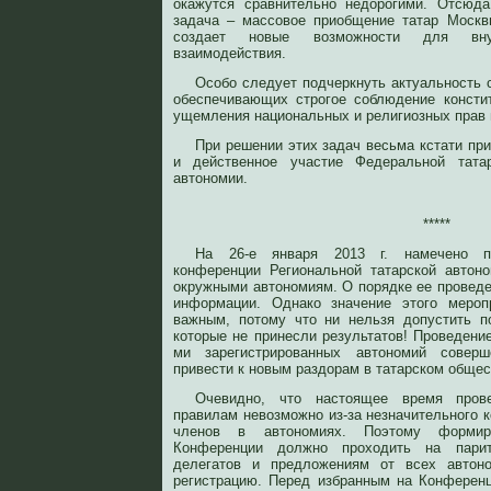
окажутся сравнительно недорогими. Отсюд
задача – массовое приобщение татар Москв
создает новые возможности для вну
взаимодействия.
Особо следует подчеркнуть актуальность 
обеспечивающих строгое соблюдение консти
ущемления национальных и религиозных прав 
При решении этих задач весьма кстати пр
и действенное участие Федеральной татар
автономии.
*****
На 26-е января 2013 г. намечено пр
конференции Региональной татарской автон
окружными автономиям. О порядке ее провед
информации. Однако значение этого мероп
важным, потому что ни нельзя допустить п
которые не принесли результатов! Проведени
ми зарегистрированных автономий совер
привести к новым раздорам в татарском общес
Очевидно, что настоящее время про
правилам невозможно из-за незначительного 
членов в автономиях. Поэтому формиро
Конференции должно проходить на пари
делегатов и предложениям от всех авто
регистрацию. Перед избранным на Конферен