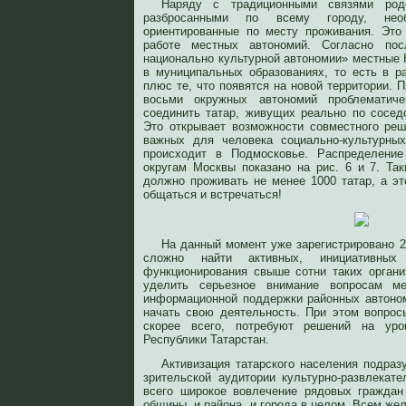
Наряду с традиционными связями род
разбросанными по всему городу, нео
ориентированные по месту проживания. Это
работе местных автономий. Согласно по
национально культурной автономии» местные
в муниципальных образованиях, то есть в р
плюс те, что появятся на новой территории.
восьми окружных автономий проблематич
соединить татар, живущих реально по соседс
Это открывает возможности совместного ре
важных для человека социально-культурны
происходит в Подмосковье. Распределение
округам Москвы показано на рис. 6 и 7. Та
должно проживать не менее 1000 татар, а эт
общаться и встречаться!
На данный момент уже зарегистрировано 2
сложно найти активных, инициативн
функционирования свыше сотни таких органи
уделить серьезное внимание вопросам ме
информационной поддержки районных автоном
начать свою деятельность. При этом вопрос
скорее всего, потребуют решений на ур
Республики Татарстан.
Активизация татарского населения подраз
зрительской аудитории культурно-развлекат
всего широкое вовлечение рядовых граждан
общины, и района, и города в целом. Всем ж