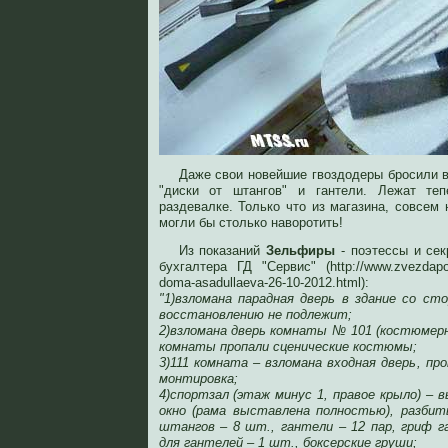
Даже свои новейшие гвоздодеры бросили 
"диски от штангов" и гантели. Лежат т
раздевалке. Только что из магазина, совсем
могли бы столько наворотить!
Из показаний
Зельфиры
- поэтессы и сек
бухгалтера ГД "Сервис" (http://www.zvezdapov
doma-asadullaeva-26-10-2012.html):
"1)взломана парадная дверь в здание со ст
восстановлению не подлежит;
2)взломана дверь комнаты № 101 (костюмерн
комнаты пропали сценические костюмы;
3)111 комната – взломана входная дверь, пр
монтировка;
4)спортзал (этаж минус 1, правое крыло) – 
окно (рама выставлена полностью), разбиты
штангов – 8 шт., гантели – 12 пар, гриф г
для гантелей – 1 шт., боксерские груши;