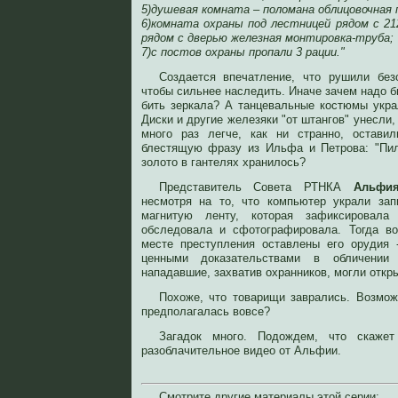
5)душевая комната – поломана облицовочная 
6)комната охраны под лестницей рядом с 21
рядом с дверью железная монтировка-труба;
7)с постов охраны пропали 3 рации."
Создается впечатление, что рушили без
чтобы сильнее наследить. Иначе зачем надо б
бить зеркала? А танцевальные костюмы укра
Диски и другие железяки "от штангов" унесли,
много раз легче, как ни странно, остави
блестящую фразу из Ильфа и Петрова: "Пили
золото в гантелях хранилось?
Представитель Совета РТНКА
Альфи
несмотря на то, что компьютер украли за
магнитую ленту, которая зафиксировала
обследовала и сфотографировала. Тогда во
месте преступления оставлены его орудия 
ценными доказательствами в обличении 
нападавшие, захватив охранников, могли откр
Похоже, что товарищи заврались. Возмож
предполагалась вовсе?
Загадок много. Подождем, что скаже
разоблачительное видео от Альфии.
Смотрите другие материалы этой серии: