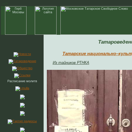
-->
Татароведен
Татарские национально–куль
Из тайников РТНКА
Расписание молитв