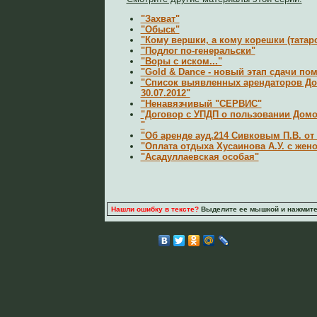
"Захват"
"Обыск"
"Кому вершки, а кому корешки (татарс
"Подлог по-генеральски"
"Воры с иском..."
"Gold & Dance - новый этап сдачи п
"Список выявленных арендаторов До
30.07.2012"
"Ненавязчивый "СЕРВИС"
"Договор c УПДП о пользовании Домом
"
"Об аренде ауд.214 Сивковым П.В. от 
"Оплата отдыха Хусаинова А.У. с жен
"Асадуллаевская особая"
Нашли ошибку в тексте?
Выделите ее мышкой и нажмите C