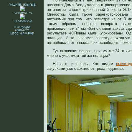
По имеющимся у нас сведениям 27 октяб
возврата Дома Асадуллаева в распоряжение 
ПИШИТЕ, ЯЗЫГЫЗ:
автономии, зарегистрированной 3 июля 2012
- содержание
Минюстом была также зарегистрирована п
автономия при том, что регистрация от 3 и
- тех.вопросы
Таким образом, попытка возврата выгл
© Copyright,
произведенный 24 октября силовой захват зд
2000-2021
результате ЧОПовцы были блокированы. Од
МТСС, ФРМ-FMP
полицию. И та, выломав запертую входную 
потребовала от нападавших освободить помещ
Тут возникает вопрос, почему же 24-го чи
мирно с участием той же полиции?
Но есть и плюсы. Как видим
высокод
закусками уже съехало от греха подальше.