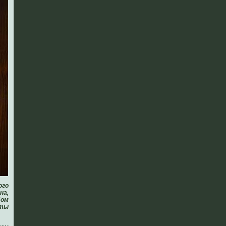
ого
на,
Дом
еты