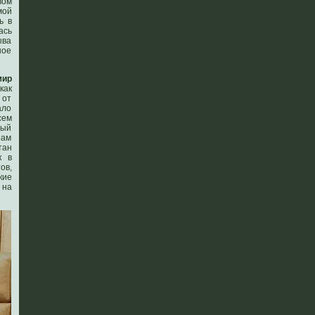
вом
мой
ь в
ась
ыва
ное
мир
как
 от
ало
сем
тый
рам
тан
к в
ов,
кие
 на