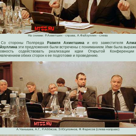
На снимке: Р.Ахметшин - справа, А.Файзуллин - слева
Со стороны Полпреда
Равиля Ахметшина
и его заместителя
Алм
йзуллина
эти предложения были встречены с пониманием. Ими была выраж
товность содействовать реализации идеи Открытой Конференци
ивлечением обеих сторон к ее подготовке и проведению.
А.Чанышев, А.Г., Р.Аббясов, Э.Юсупзянов, Ф.Фарисов (слева-направо)