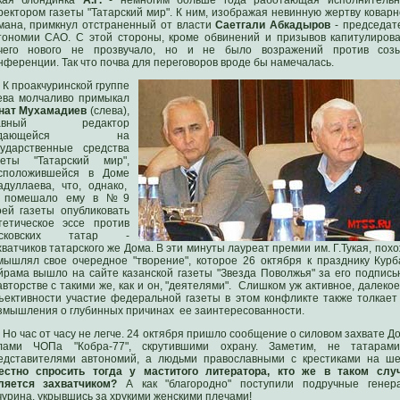
кая блондинка
А.Г.
- немногим больше года работающая исполнитель
ректором газеты "Татарский мир". К ним, изображая невинную жертву коварн
мана, примкнул отстраненный от власти
Саетгали Абкадыров
- председат
тономии САО. С этой стороны, кроме обвинений и призывов капитулирова
чего нового не прозвучало, но и не было возражений против соз
нференции. Так что почва для переговоров вроде бы намечалась.
К проакчуринской группе
ева молчаливо примыкал
нат Мухамадиев
(слева),
лавный редактор
здающейся на
сударственные средства
зеты "Татарский мир",
сположившейся в Доме
адуллаева, что, однако,
 помешало ему в №9
оей газеты опубликовать
тетическое эссе против
осковских татар -
хватчиков татарского же Дома. В эти минуты лауреат премии им. Г.Тукая, похо
мышлял свое очередное "творение", которое 26 октября к празднику Курб
йрама вышло на сайте казанской газеты "Звезда Поволжья" за его подпись
авторстве с такими же, как и он, "деятелями". Слишком уж активное, далекое
ъективности участие федеральной газеты в этом конфликте также толкает
змышления о глубинных причинах ее заинтересованности.
Но час от часу не легче. 24 октября пришло сообщение о силовом захвате Д
лами ЧОПа "Кобра-77", скрутившими охрану. Заметим, не татарам
едставителями автономий, а людьми православными с крестиками на ше
естно спросить тогда у маститого литератора, кто же в таком слу
ляется захватчиком?
А как "благородно" поступили подручные генер
чурина, укрывшись за хрукими женскими плечами!