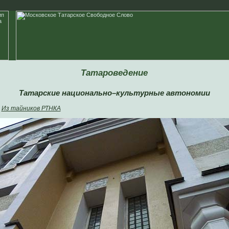
Татароведение
Татарские национально–культурные автономии
Из тайников РТНКА