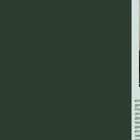
ко
де
По
ле
Де
пр
де
ко
ли