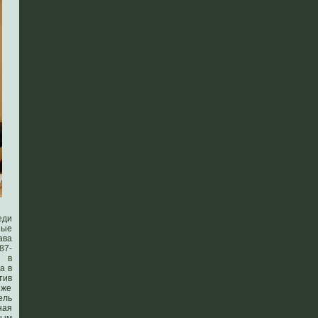
еди
ные
ава
87-
е в
а в
тив
 же
ель
ная