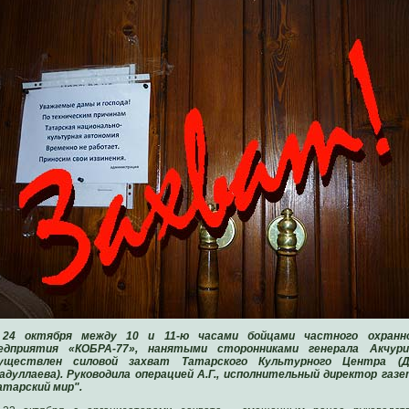
24 октября между 10 и 11-ю часами бойцами частного охранн
едприятия «КОБРА-77», нанятыми сторонниками генерала Акчури
уществлен силовой захват Татарского Культурного Центра (
адуллаева). Руководила операцией А.Г., исполнительный директор газ
атарский мир".