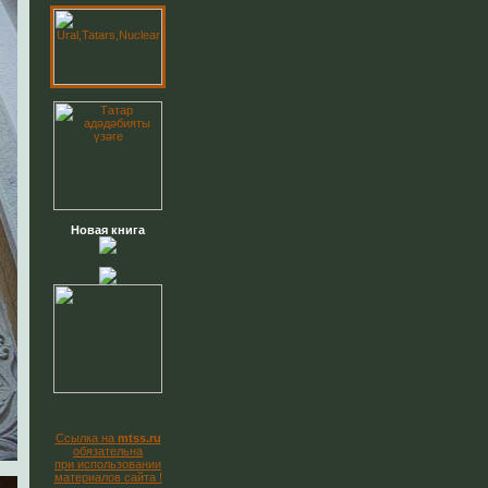
Ссылка на
mtss.ru
обязательна
при использовании
материалов сайта !