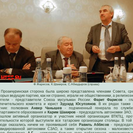
Ф.Фарисов, К.Шакиров, С.Абкадыров (справа)
Проакчуринская сторона была широко представлена членами Совета, ср
торых ведущую партию, как ни странно, играли не общественники, а религиоз
ятели - представители Союза мусульман России:
Фарит Фарисов
- гл
печительского комитета и юрист
Эдуард Юсупзянов
. В их рядах также 
тние: полковник
Анвер Чанышев
- подчиненный генерала по служб
партаменте образования и
Карим Шакиров
- председатель автономии ЗАО, 
ошлом активный организатор и участник некой организации ВТКПЦ, про
ятельности которой выступили все татарские организации столицы. В той
лоде оказались ничем не проявивший себя
Равиль Аббясов
- председат
квидированной автономии СЗАО, а также открытие сезона - малоизвест