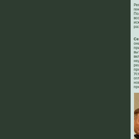
Ре
ге
По
во
ис
ра
Се
он
пр
вы
вк
не
ре
пр
Ус
ог
но
пр