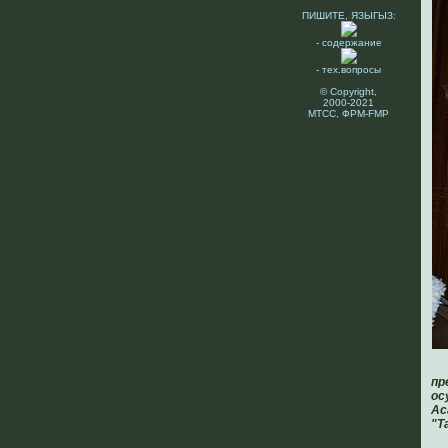
ПИШИТЕ, ЯЗЫГЫЗ:
- содержание
- тех.вопросы
© Copyright,
2000-2021
МТСС, ФРМ-FMP
пр
ос
Ас
"Т