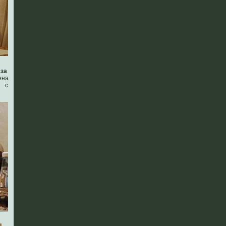
аза
ена
и с