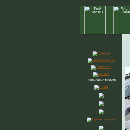
-->
Расписание молитв