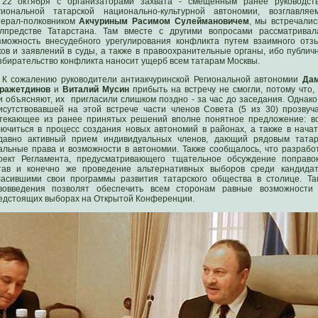
22 октября с организаторами захвата - смещенным ранее руководст
гиональной татарской национально-культурной автономии, возглавляе
нерал-полковником
Акчуриным Расимом Сулеймановичем
, мы встречалис
лпредстве Татарстана. Там вместе с другими вопросами рассматривал
зможность внесудебного урегулирования конфликта путем взаимного отз
ков и заявлений в суды, а также в правоохранительные органы, ибо публич
збирательство конфликта наносит ущерб всем татарам Москвы.
К сожалению руководители антиакчуринской Региональной автономии
Да
ражетдинов
и
Виталий Мусин
прибыть на встречу не смогли, потому что, 
и объясняют, их пригласили слишком поздно - за час до заседания. Однако
исутствовавшей на этой встрече части членов Совета (5 из 30) прозвуч
текающее из ранее принятых решений вполне понятное предложение: в
лючиться в процесс создания новых автономий в районах, а также в нача
давно активный прием индивидуальных членов, дающий рядовым тата
альные права и возможности в автономии. Также сообщалось, что разрабо
оект Регламента, предусматривающего тщательное обсуждение поправо
тав и конечно же проведение альтернативных выборов среди кандидат
ласившими свои программы развития татарского общества в столице. Та
вовведения позволят обеспечить всем сторонам равные возможности
едстоящих выборах на Открытой Конференции.