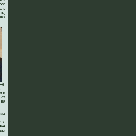
ным
ого
ель
ть,
ыва
же,
ан-
ю в
 от
 на
ома
и -
ях.
чае
ала