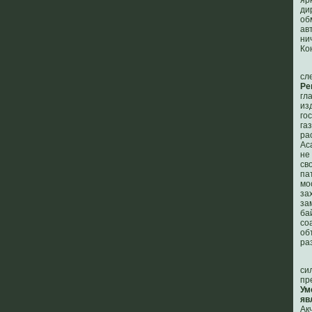
яр
ди
об
ав
ни
Ко
сл
Ре
г
и
го
га
ра
Ас
не
св
па
м
за
за
ба
со
об
ра
си
пр
Ум
яв
Ак