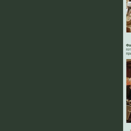
Фа
го
пр