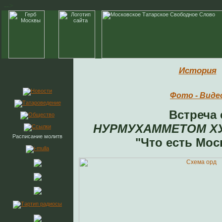
-->
История
Фото - Виде
Встреча 
НУРМУХАММЕТОМ Х
Расписание молитв
"Что есть Мос