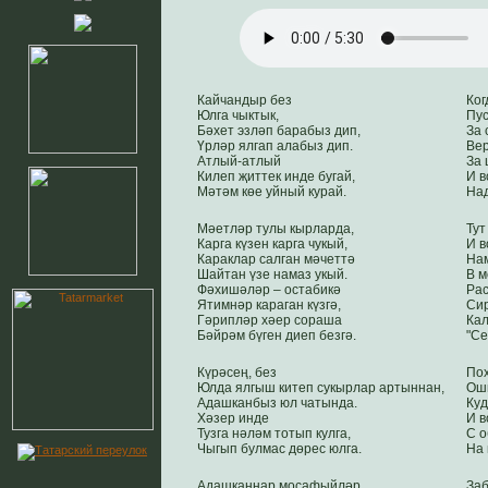
Кайчандыр без
Ког
Юлга чыктык,
Пус
Бәхет эзләп барабыз дип,
За 
Үрләр ялгап алабыз дип.
Ве
Атлый-атлый
За 
Килеп җиттек инде бугай,
И в
Мәтәм көе уйный курай.
Над
Мәетләр тулы кырларда,
Тут
Карга күзен карга чукый,
И в
Караклар салган мәчеттә
Нам
Шайтан үзе намаз укый.
В м
Фәхишәләр – остабикә
Рас
Ятимнәр караган күзгә,
Сир
Гәрипләр хәер сораша
Кал
Бәйрәм бүген диеп безгә.
"Се
Күрәсең, без
По
Юлда ялгыш китеп сукырлар артыннан,
Оши
Адашканбыз юл чатында.
Куд
Хәзер инде
И в
Тузга нәләм тотып кулга,
С о
Чыгып булмас дөрес юлга.
На 
Адашканнар моcафыйләр,
Заб