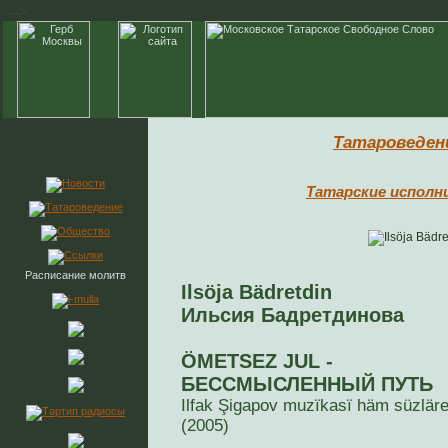
-->
Татароведен
Татарские исполн
Расписание молитв
Ilsöja Bädretdin
Ильсия Бaдретдинова
ÖMETSEZ JUL -
БЕССМЫСЛЕННЫЙ ПУТЬ
Ilfak Şigapov muzïkasï häm süzlär
(2005)