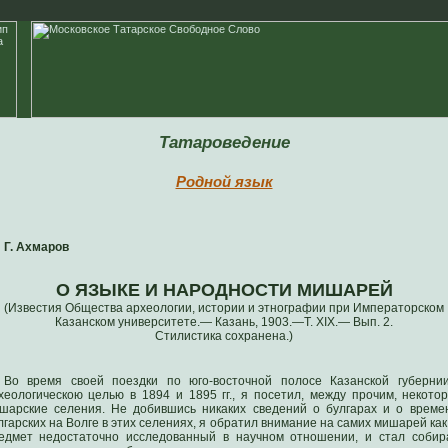
Татароведение
Родной язык
Г. Ахмаров
О ЯЗЫКЕ И НАРОДНОСТИ МИШАРЕЙ
(Известия Общества археологии, истории и этнографии при Императорском
Казанском университете.— Казань, 1903.—Т. ХIХ.— Вып. 2.
Стилистика сохранена.)
Во время своей поездки по юго-восточной полосе Казанской губерни
хеологическою целью в 1894 и 1895 гг., я посетил, между прочим, некото
шарские селения. Не добившись никаких сведений о булгарах и о време
лгарских на Волге в этих селениях, я обратил внимание на самих мишарей как
едмет недостаточно исследованный в научном отношении, и стал собир