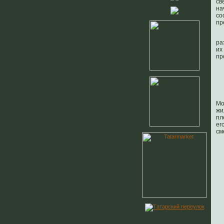
св
на
со
пр
ра
их
пр
Мо
жи
пл
ег
см