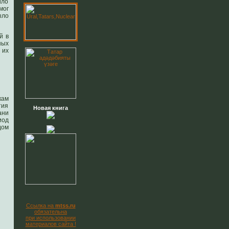
ило
мог
ыло
й в
ных
 их
кам
тия
Новая книга
ани
иод
дом
Ссылка на
mtss.ru
обязательна
при использовании
материалов сайта !