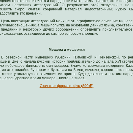
едения касательно их быта и народности и материалы о языке, что и послуж
чалом настоящих исследований. О результатах этой экскурсии я не 
общить скоро, считая собранный материал недостаточным; нужно б
едоставить это времени.
Цель настоящих исследований моих не этнографическое описание мишаре
зличных отношениях, а лишь попытка на основании данных языка, собствен
 преданий и некоторых других соображений определить приблизительное
оисхождение, остающееся до сих пор вопросом спорным.
Мещера и мещеряки
В северной части нынешних губерний Тамбовской и Пензенской, по ре
кше и Цне, с начала русской истории приблизительно до начала XVI столе
ло небольшое финское племя мещера. Ближе ко временам покорения Каз
емя это, подобно булгарам и буртасам на Волге, исчезло, вернее—этот пер
о жизни ускользнул от внимания историков. Куда девалось и с каким наро
ешалось древнее племя мещера—никто не знает...
Скачать в формате djvu (890кБ)