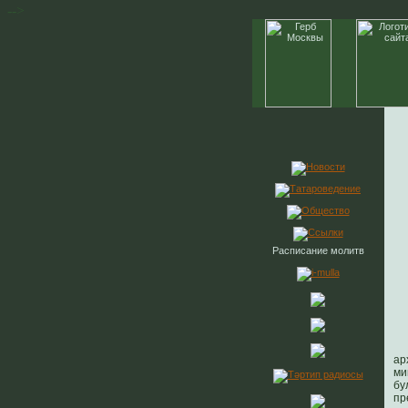
-->
Расписание молитв
ар
ми
бу
пр