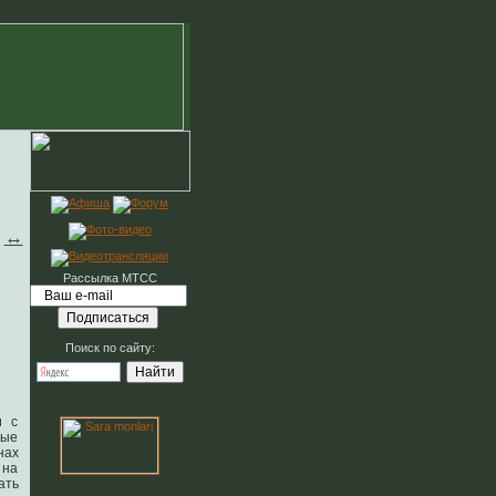
↔
Рассылка МТСС
Поиск по сайту:
и с
рые
нах
 на
ать