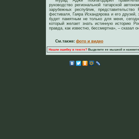
Мурад Аджи поблагодарил правительс
руководство региональной татарской автоно
зарубежных республик, представительство 
фестиваля, Гаяра Искандярова и его друзей, 
будет памятным не только для меня, сегодн
который желает знать истинную историю Рос
правда, как известно, бессмертна», – сказал о
См.также:
фото и видео
Нашли ошибку в тексте?
Выделите ее мышкой и нажмите C