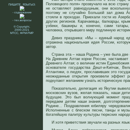
Половецкого поля» прозвучало на всю страну и
ПИШИТЕ, ЯЗЫГЫЗ:
не оставляют равнодушным, они всколыхну
поэтому не случайно Большой зал дома А
- содержание
стояли в проходах. Приехали гости из Азерб
- тех.вопросы
других регионов. Карачаевцы, балкарцы, крым
узбеки, башкиры и, конечно, сами татары,
© Copyright,
человека, открывшего миру подлинную истори
2000-2021
МТСС, ФРМ-FMP
Девиз праздника: «Мы – единый народ ед
отражена национальная идея России, котору
автор.
Страна эта – наша Родина – уже была две 
На Древнем Алтае корни России, настаивает
Древнего Алтая; о величии истин Единобожия (
основателе государства Дешт-и-Кипчак, Ве
Атлантики, о людях, прославивших это госуд
неожиданные открытия произвели эффект р
подкупают желанием узнать историческую прав
Показательно, делегация из Якутии вывела
московских вузов, желая показать, наши дет
будущее. Это был волнующий момент праз
передаем детям наши знания, долготерпение
Родине... Поздравления юбиляру чередовали
Исполненные с блеском песни, танцы и муз
богатейшую палитру культуры тюркских народ
И хотя приветствия звучали на разных язык