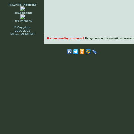
ПИШИТЕ, ЯЗЫГЫЗ:
- содержание
- тех.вопросы
© Copyright,
2000-2021
МТСС, ФРМ-FMP
Нашли ошибку в тексте?
Выделите ее мышкой и нажмите C