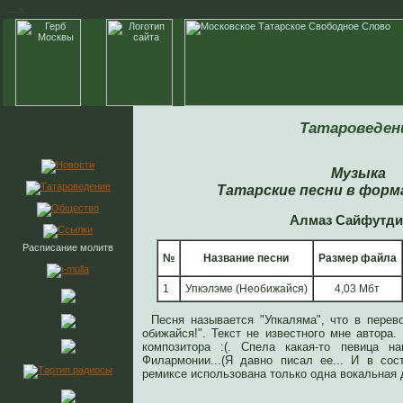
-->
Татароведен
Музыка
Татарские песни в форм
Алмаз Сайфутди
Расписание молитв
№
Название песни
Размер файла
1
Упкэлэме (Необижайся)
4,03 Мбт
Песня называется "Упкаляма", что в перево
обижайся!". Текст не известного мне автора
композитора :(. Спела какая-то певица на
Филармонии...(Я давно писал ее... И в сост
ремиксе использована только одна вокальная 