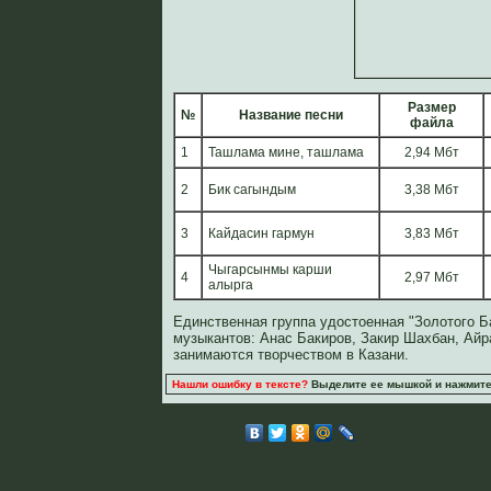
Размер
№
Название песни
файла
1
Ташлама мине, ташлама
2,94 Мбт
2
Бик сагындым
3,38 Мбт
3
Кайдасин гармун
3,83 Мбт
Чыгарсынмы карши
4
2,97 Мбт
алырга
Единственная группа удостоенная "Золотого Ба
музыкантов: Анас Бакиров, Закир Шахбан, Айр
занимаются творчеством в Казани.
Нашли ошибку в тексте?
Выделите ее мышкой и нажмите C