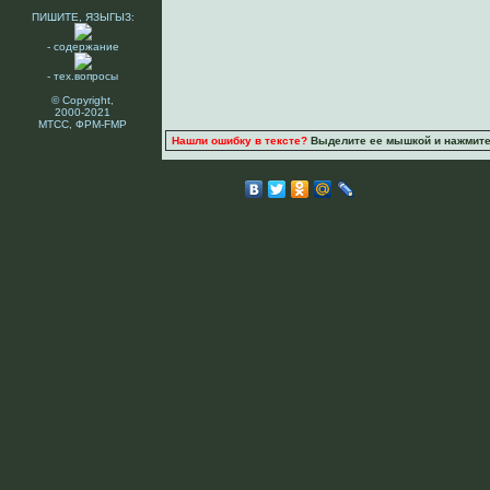
ПИШИТЕ, ЯЗЫГЫЗ:
- содержание
- тех.вопросы
© Copyright,
2000-2021
МТСС, ФРМ-FMP
Нашли ошибку в тексте?
Выделите ее мышкой и нажмите C