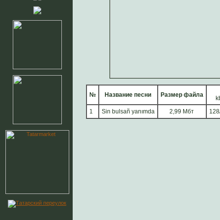
№
Название песни
Размер файла
k
1
Sin bulsañ yanımda
2,99 Мбт
128/