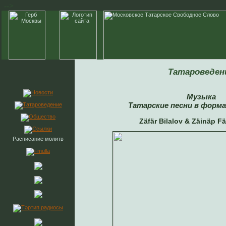
-->
Татароведен
Музыка
Татарские песни в форм
Zäfär Bilalov & Zäinäp F
Расписание молитв