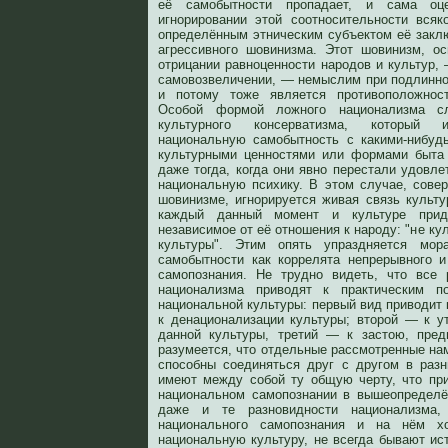
её самобытности пропадает, и сама оц
игнорировании этой соотносительности вся
определённым этническим субъектом её закл
агрессивного шовинизма. Этот шовинизм, о
отрицании равноценности народов и культур,
самовозвеличении, — немыслим при подлинн
и потому тоже является противоположност
Особой формой ложного национализма с
культурного консерватизма, который и
национальную самобытность с какими-нибу
культурными ценностями или формами быта 
даже тогда, когда они явно перестали удовл
национальную психику. В этом случае, совер
шовинизме, игнорируется живая связь культу
каждый данный момент и культуре прида
независимое от её отношения к народу: "не ку
культуры". Этим опять упраздняется мо
самобытности как коррелята непрерывного и
самопознания. Не трудно видеть, что все
национализма приводят к практическим п
национальной культуры: первый вид приводит
к денационализации культуры; второй — к у
данной культуры, третий — к застою, пред
разумеется, что отдельные рассмотренные на
способны соединяться друг с другом в раз
имеют между собой ту общую черту, что пр
национальном самопознании в вышеопределё
даже и те разновидности национализма,
национального самопознания и на нём х
национальную культуру, не всегда бывают ис