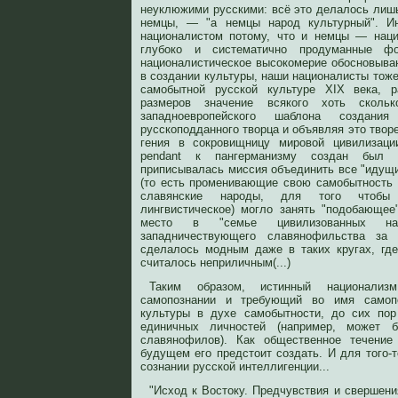
неуклюжими русскими: всё это делалось лишь
немцы, — "а немцы народ культурный". Ин
националистом потому, что и немцы — наци
глубоко и систематично продуманные ф
националистическое высокомерие обосновыва
в создании культуры, наши националисты тоже 
самобытной русской культуре XIX века, р
размеров значение всякого хоть скольк
западноевропейского шаблона создан
русскоподданного творца и объявляя это твор
гения в сокровищницу мировой цивилизаци
pendant к пангерманизму создан был 
приписывалась миссия объединить все "идущи
(то есть променивающие свою самобытность 
славянские народы, для того чтобы 
лингвистическое) могло занять "подобающе
место в "семье цивилизованных нар
западничествующего славянофильства за
сделалось модным даже в таких кругах, гд
считалось неприличным(...)
Таким образом, истинный национализ
самопознании и требующий во имя самопо
культуры в духе самобытности, до сих по
единичных личностей (например, может б
славянофилов). Как общественное течени
будущем его предстоит создать. И для того-
сознании русской интеллигенции...
"Исход к Востоку. Предчувствия и свершени