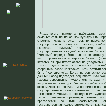
...Чаще всего приходится наблюдать таких
самобытность национальной культуры их нар
стремятся лишь к тому, чтобы их народ во
государственную самостоятельность, чтоб
народами, "великими" державами как 
государственных народов" и в своём быте в
"большие" народы. Этот тип встречается у
часто проявляется у народов "малых (прит
которых он принимает особенно уродливые,
таком национализме самопознание никак
сторонники вовсе не желают быть "самими собо
быть "как другие"... Когда исторические у
данный народ подпадает под власть или экон
народа, совершенно чуждого ему по духу, и
национальной культуры без того, чтобы осво
экономического засилья иноплеменников, 
государственной самостоятельности явля
логически и морально оправданным. Однако
такое стремление правомерно именно ли
проявляется во имя самобытной нац
государственная самостоятельность как 