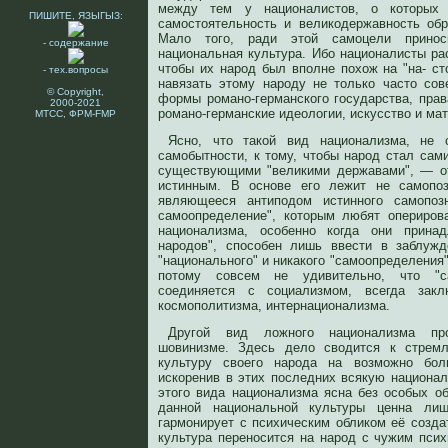
между тем у националистов, о которых 
ПИШИТЕ, ЯЗЫГЫЗ:
самостоятельность и великодержавность об
Мало того, ради этой самоцели принос
- содержание
национальная культура. Ибо националисты ра
чтобы их народ был вполне похож на "на- ст
- тех.вопросы
навязать этому народу не только часто со
© Copyright,
формы романо-германского государства, прав
2000-2021
романо-германские идеологии, искусство и мате
МТСС, ФРМ-FMP
Ясно, что такой вид национализма, не 
самобытности, к тому, чтобы народ стал сам
существующими "великими державами", — о
истинным. В основе его лежит не самопоз
являющееся антиподом истинного самопозн
самоопределение", которым любят опериров
национализма, особенно когда они прин
народов", способен лишь ввести в заблуж
"национального" и никакого "самоопределения"
потому совсем не удивительно, что "са
соединяется с социализмом, всегда за
космополитизма, интернационализма.
Другой вид ложного национализма пр
шовинизме. Здесь дело сводится к стремл
культуру своего народа на возможно бол
искоренив в этих последних всякую национа
этого вида национализма ясна без особых о
данной национальной культуры ценна лиш
гармонирует с психическим обликом её созда
культура переносится на народ с чужим пси