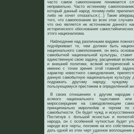
часто самое самопознание понимается с
неправильно. Часто истинному самопознани
который данный народ почему-либо прилепил 
либо не хочет отказаться.(...) Такие аберр
того, что самопознание во всех этих случаях
что оно является не источником данного н
исторического обоснования самостийнических
этого национализма.
Наблюдение над различными видами ложного
подчёркивает то, чем должен быть национ
национального самопознания, он весь основа
самобытной национальной культуры, стави
единственную свою задачу, расценивая всякое
и внешней политики, всякий исторический 
именно с точки зрения этой главной задач
характер известного самодовления, препятс
данную самобытную национальную культуру 
подражать другому народу, чуждому 
пользующемуся престижем в определённой ант
В своих отношениях к другим народам 
всякого национального тщеславия ил
миросозерцание на самодовлеющем само
принципиально миролюбив и терпим по 
самобытности. Он будет чужд и искусственно
Постигнув с большой ясностью и полнотой
народа, он с особенной чуткостью будет у
народе все черты, похожие на его собственн
дать одной из этих черт удачное воплощение в