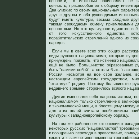
ценности, то истинный националист не з
ценность, приспособив её к общему инвентар
Два близких по своим национальным характер
друг с другом и оба руководимые истинным
будут иметь культуры, весьма сходные дру
такому свободному обмену приемлемыми дл
ценностями. Но это культурное единство всё
от того искусственного единства, кот
поработительских стремлений одного из со
народов.
Если мы в свете всех этих общих рассужд
виды русского национализма, которые сущес
принуждены признать, что истинного национал
ещё не было. Большинство образованных р
быть "самими собой", а хотели быть "настоящи
Россия, несмотря на всё своё желание, вс
настоящим европейским государством, мн
"отсталую" родину. Поэтому большинство рус
недавнего времени сторонилось всякого нацио
Другие именовали себя националистами, н
национализмом только стремление к великоде
и экономической мощи, к блестящему междун
для этих целей считали необходимым наиб
культуры к западноевропейскому образцу.
На том же раболепном отношении к западн
некоторых русских "националистов" требован
к поощрению перехода в православие, принуд
языка и к замене иноплеменных географичес