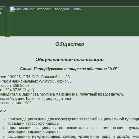
Общество
Общественные организации
Санкт-Петербургское татарское общество "НУР"
рес: 199026, СПб, В.О., Большой пр., 83
Ф "Дом национальных культур") , офис 85.
лефон: 356 5095
кс: 294 8736 ("Нур")
ководители: Зарипова Мухлиса Хамзиновна (почетный председатель)
юмов Мударис Кавиевич (председатель)
д основания: 1989
ль:
Консолидация усилий для возрождения татарской национальной культур
традиций татарского народа;
гармонизация национального воспитания и формирование культ
межнационального общения;
расширение международных связей, укрепление мира и дружбы ме