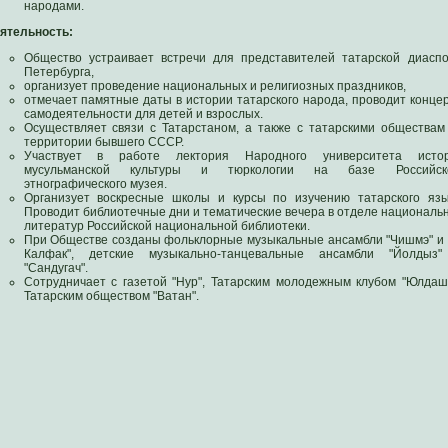
народами.
ятельность:
Общество устраивает встречи для представителей татарской диасп
Петербурга,
организует проведение национальных и религиозных праздников,
отмечает памятные даты в истории татарского народа, проводит конце
самодеятельности для детей и взрослых.
Осуществляет связи с Татарстаном, а также с татарскими обществам
территории бывшего СССР.
Участвует в работе лектория Народного университета исто
мусульманской культуры и тюркологии на базе Российск
этнографического музея.
Организует воскресные школы и курсы по изучению татарского язы
Проводит библиотечные дни и тематические вечера в отделе националь
литератур Российской национальной библиотеки.
При Обществе созданы фольклорные музыкальные ансамбли "Чишмэ" и 
Калфак", детские музыкально-танцевальные ансамбли "Йолдыз
"Сандугач".
Сотрудничает с газетой "Нур", Татарским молодежным клубом "Юлдаш
Татарским обществом "Ватан".