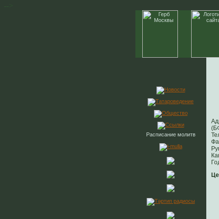
-->
Ад
(Б
Расписание молитв
Те
Фа
Ру
Ка
Го
Це