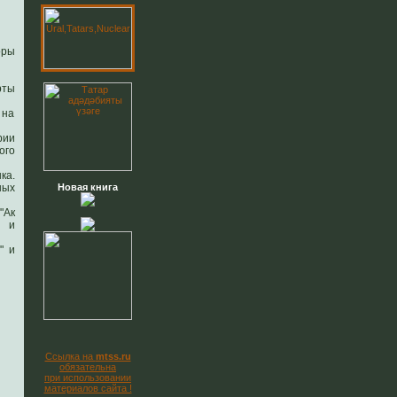
оры
рты
 на
рии
ого
ка.
ных
Новая книга
"Ак
" и
" и
Ссылка на
mtss.ru
обязательна
при использовании
материалов сайта !