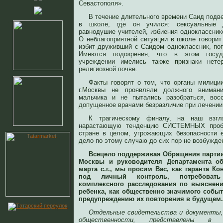
Севастополя».
В течение длительного времени Саид подв
в школе, где он учился: сексуальные д
равнодушие учителей, избиения одноклассник
О неблагоприятной ситуации в школе говорит
избит друживший с Саидом одноклассник, поп
Имеются подозрения, что в этом госуда
учреждении имелись также признаки нете
религиозной почве.
Факты говорят о том, что органы милици
г.Москвы не проявляли должного вниман
мальчика и не пытались разобраться, вос
допущенное врачами безразличие при лечении 
К трагическому финалу, на наш взг
нарастающую тенденцию СИСТЕМНЫХ пробл
стране в целом, угрожающих безопасности 
дело по этому случаю до сих пор не возбужде
Всецело поддерживая Обращения партии
Москвы и руководителя Департамента об
марта с.г., мы просим Вас, как гаранта Ко
под личный контроль, потребовать 
комплексного расследования по выяснени
ребенка, как общественно значимого событ
предупреждению их повторения в будущем.
Отдельные свидетельства и документы,
общественности, представлены в