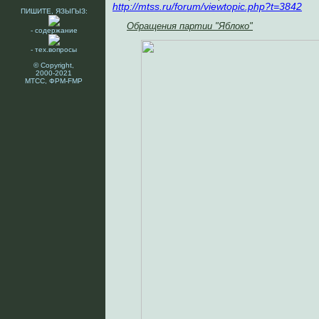
http://mtss.ru/forum/viewtopic.php?t=3842
ПИШИТЕ, ЯЗЫГЫЗ:
Обращения партии "Яблоко"
- содержание
- тех.вопросы
© Copyright,
2000-2021
МТСС, ФРМ-FMP