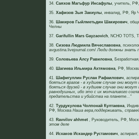
34.
Саяхов Магъфур Инсафулы
, учитель, РФ
35.
Хафизов Зыя Закиулы
, инвалид, РФ, Яр
36.
Шакиров Гыйлметьдин Шакирович
, общ
Челны
37.
Garifullin Mars Gayzaovich
, NCHO TOTS, Ta
38.
Сизова Людмила Вячеславовна
, психолог
avgustina.livejournal.com/
Люди должны знать 
39.
Соловьева Алсу Равиловна
, Безработная
40.
Шагиева Ильмира Ахтямовна
, РФ, Москв
41.
Шафигуллин Руслан Рафаилович
, аспир
бояться врагов - в худшем случае они могут
бояться друзей - в худшем случае они могут
равнодушных, ибо это с их молчаливого согл
предательства и убийства на планете..."
42.
Турдукулова Чолпонай Култаевна
, Инди
РФ, Москва
Наша вера,поддерживать, справед
43.
Ravvilov ahhmet
, Руководитель, РФ, Мос
этом деле
44.
Исхаков Искандер Рустамович
, аспирант