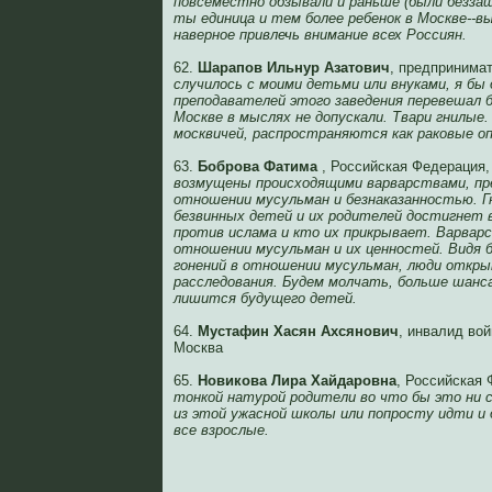
повсеместно обзывали и раньше (были беззащит
ты единица и тем более ребенок в Москве--в
наверное привлечь внимание всех Россиян.
62.
Шарапов Ильнур Азатович
, предпринима
случилось с моими детьми или внуками, я бы 
преподавателей этого заведения перевешал бы
Москве в мыслях не допускали. Твари гнилые.
москвичей, распространяются как раковые оп
63.
Боброва Фатима
, Российская Федерация
возмущены происходящими варварствами, пр
отношении мусульман и безнаказанностью. Г
безвинных детей и их родителей достигнет в
против ислама и кто их прикрывает. Варвар
отношении мусульман и их ценностей. Видя 
гонений в отношении мусульман, люди откр
расследования. Будем молчать, больше шанс
лишится будущего детей.
64.
Мустафин Хасян Ахсянович
, инвалид во
Москва
65.
Новикова Лира Хайдаровна
, Российская
тонкой натурой родители во что бы это ни 
из этой ужасной школы или попросту идти и 
все взрослые.