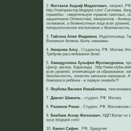
2.
Фаттахов Ашраф Мидхатович
, патриот, РФ
http://mampeecmp.blogspot.com/
Система, доп
трагедии - смертельную травлю светлых, о
защитников Отечества, патриотов - должна
основания, а должностные лица всех уровней
патриотическое воспитание и безопасность, 
3.
Тайсина Алия Фидаевна
, Издательница, Г
Виновные должны быть наказаны.
4.
Амирова Алсу
, Студентка, РФ, Москва
Это
Требуем расследования дела!
5.
Хамидуллина Зульфия Муллануровна
, п
Центр. регион, Караганда , http://www.ulyba.ele
всех уровней, отвечающие за образование, п
безопасность, понести законное наказание. 
домогался ребёнка - в первую очередь!!!
6.
Якубова Васимя Измайловна
, пенсионерк
7.
Давлет Шамиль
, студент, РФ, Мэскеу
8.
Рахимов Ренас
, Студент, РФ, Московская 
9.
Бикбаев Аскер Фатехович
, НДП Ватан чл ЦК
syuz.blogspot.com/
10.
Камил Сафин
, РФ, Удмуртия