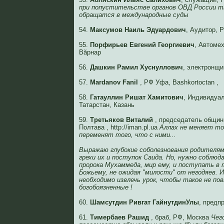
при попустительстве органов ОВД России т
обращатся в международные суды
54.
Максумов Наиль Эдуардович
, Аудитор, 
55.
Порфирьев Евгений Георгиевич
, Автоме
Вăрнар
56.
Дашкин Рамил Хуснуллович
, электронщи
57.
Mardanov Fanil
, РФ Уфа, Bashkortoctan ,
58.
Гатауллин Ришат Хамитович
, Индивидуа
Татарстан, Казань
59.
Третьяков Виталий
, председатель общин
Полтава , http://iman.pl.ua
Аллах не меняет тог
переменят того, что с ними...
Выражаю глубокие соболезнования родителя
грехи их и поступок Саида. Но, нужно соблю
пророка Мухаммеда, мир ему, и поступать в т
Божьему, не ожидая "милости" от негодяев. И
необходимо извлечь урок, чтобы такое не по
богобоязненные !
60.
Шамсутдин Ривгат ГайнутдинУлы
, предп
61.
Тимербаев Рашид
, браб, РФ, Москва
Чег