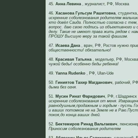
45.
Анна Левина
, журналист, РФ, Москва
46.
Хасанова Гульсум Рашитовна
, студентка
искренние соболезнования родителям мальчик
кто довёл Саида. Полностью согласна с тем
вопрос. даю свою подпись из объективного и
делу. Такие не имеют права жить рядом с на
ПРОШУ Высшую меру за такой фашизм.
47.
Исаева Дана
, врач, РФ, Ростов
нужно при
общественности! обязательно!
48.
Красивая Татьяна
, модельер, РФ, Москв
чужой беды! особенно беды ребенка!
49.
Yanna Rudenko
, РФ, Ulan-Ude
50.
Гиниятов Тахир Магданович
, рабочий, Р
дыма без огня.
51.
Мусин Ринат Фаридович
, РФ, г.Шадринск
искренние соболезнования от меня. Извращен
равнодушным,продажным и гордым - пусть Го
и ваших потомков не на Земле не в Раю.Пуст
покоя,до конца ваших дней.
52.
Бектемиров Ринад Вальтаевич
, пенсионе
Приносим соболезнования родителям
53.
Абляскин Ильяс Салихович
, служащий, 