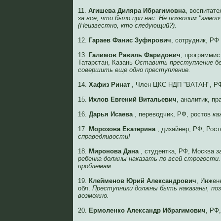
11.
Агишева Диляра Ибрагимовна
, воспитат
за все, что было при нас. Не позволим "замо
(Неизвестно, кто следующий?).
12.
Гараев Фанис Зуфярович
, сотрудник, РФ
13.
Галимов Равиль Фаридович
, программис
Татарстан, Казань
Оставить преступление бе
совершить еще одно преступление.
14.
Хафиз Ринат
, Член ЦКС НДП "ВАТАН", Р
15.
Ихлов Евгений Витальевич
, аналитик, п
16.
Дарья Исаева
, переводчик, РФ, ростов
ка
17.
Морозова Екатерина
, дизайнер, РФ, Рос
справедливости!
18.
Миронова Дана
, студентка, РФ, Москва
з
ребенка должны наказать по всей строгости. 
проблемам
19.
Клейменов Юрий Александрович
, Инжен
обл.
Преступники должны быть наказаны, поз
возможно.
20.
Ермоленко Александр Ибрагимович
, РФ