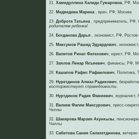
21.
Хамидуллина Халида Гумаровна
, РФ, Мо
22.
Медведева Марина
, врач, РФ, Москва
23.
Доброта Татьяна
, предприниматель, РФ,
родителям ребенка!
24.
Богданова Дарья
, экономист, РФ, Росто
25.
Максумов Рашид Эдуардович
, экономист
26.
Валитов Ринат Фатехович
, юрист, РФ, Мо
27.
Заялов Ленар Яхъяевич
, финансы, РФ, М
28.
Кашапов Рафис Рафаилович
, Политика, 
29.
Нуретдинов Алмаз Радикович
, безработ
восторжествует справедливость.
30.
Нуртдинов Радик Фамиевич
, журналист,
31.
Валиев Фагим Мансурович
, пресс-секре
Челны
32.
Шакирова Марзия Ахункызы
, пенсионерк
Чаллы
33.
Сабитова Сания Салахетдинова
, ветеран