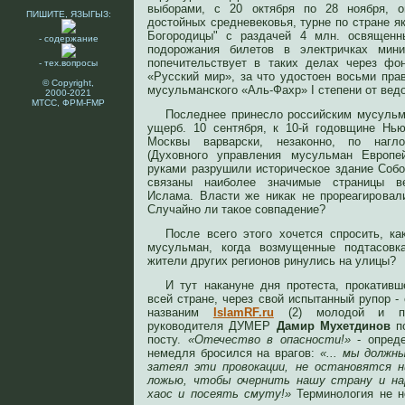
выборами, с 20 октября по 28 ноября, о
ПИШИТЕ, ЯЗЫГЫЗ:
достойных средневековья, турне по стране я
Богородицы" с раздачей 4 млн. освященн
- содержание
подорожания билетов в электричках мини
попечительствует в таких делах через фо
- тех.вопросы
«Русский мир», за что удостоен восьми прав
© Copyright,
мусульманского «Аль-Фахр» I степени от вед
2000-2021
МТСС, ФРМ-FMP
Последнее принесло российским мусульм
ущерб. 10 сентября, к 10-й годовщине Нью
Москвы варварски, незаконно, по нагл
(Духовного управления мусульман Европе
руками разрушили историческое здание Собо
связаны наиболее значимые страницы ве
Ислама. Власти же никак не прореагировали
Случайно ли такое совпадение?
После всего этого хочется спросить, к
мусульман, когда возмущенные подтасовк
жители других регионов ринулись на улицы?
И тут накануне дня протеста, прокативш
всей стране, через свой испытанный рупор 
названим
IslamRF.ru
(2) молодой и пер
руководителя ДУМЕР
Дамир Мухетдинов
по
посту.
«Отечество в опасности!»
- опреде
немедля бросился на врагов:
«... мы должн
затеял эти провокации, не остановятся н
ложью, чтобы очернить нашу страну и на
хаос и посеять смуту!»
Терминология не н