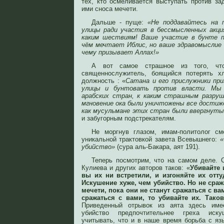
тех, кто осмеливается выступать против за
ими сноса мечети.
Дальше - пуще:
«Не поддавайтесь на 
улицы ради участия в бессмысленных акци
каким шествиям! Ваше участие в бунте п
чём мечтает Иблис, но ваше здравомыслие
чему призывает Аллах!»
А вот самое страшное из того, чт
священнослужитель, боящийся потерять х
должность : «
Сатана и его прислужники п
улицы и бунтовать против власти. Мы 
арабских стран, к каким страшным разруш
мгновение ока были уничтожены все достиж
как мусульмане этих стран были ввергнуты 
и забугорным подстрекателям.
Не моргнув глазом, имам-политолог см
уникальной трактовкой завета Всевышнего:
«
убийство»
(сура аль-Бакара, аят 191).
Теперь посмотрим, что на самом деле. 
Кулиева и других авторов таков: «
Убивайте 
вы их ни встретили, и изгоняйте их отту
Искушение хуже, чем убийство. Но не сра
мечети, пока они не станут сражаться с ва
сражаться с вами, то убивайте их. Тако
Приведенный отрывок из аята здесь име
убийство предпочтительнее греха иск
учитывать, что и в наше время борьба с яз