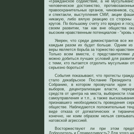
«Гражданское содействие, а не мусульман
человеческое достоинство, противозаконн
правоохранительных органов, чиновников, с
и спектакли, выступления СМИ, акции фаш
никакую, либо вялую реакцию со стороны
кругов. По большому счету это вредно и госу
своем развитии, так как вне общества о
высоким нравственным потенциалом - "кровь 
Уверен, что среди демонстрантов все ж
каждым разом их будет больше. Одним из
веры является борьба за торжество нравстве
Только всем вместе, с представителями 
можно добиться лучших условий для развити
с теми, кто пытается отделить мусульман о
серьезно бороться!
События показывают, что протесты гражд
стало декабрьское Послание Президента
Собранию, в котором прозвучали идеи о 
выборов, децентрализации власти, перер
средств от центра на места, выборности гла
самоуправления и т.п., а также высказывани
признавшего необходимость проведения се
обществе. Наблюдаются положительные тен
виде отказа от догматических и тиранич
конечно, ни коим образом нельзя связыва
натовской агрессией.
Восторжествуют ли при этом предп
Добродетель и Справедливость? Для этого на