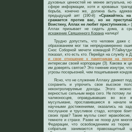
духовных ценностей не менее актуальна, но
сфере информации, хотя и кровавых траге
борьба, конечно же, должна быть адеква
предыдущий аят (190-й):
«Сражайтесь на
сражается против вас, но не преступа
Воистину, Аллах не любит преступников.
» 
Аллах призывает не сидеть дома, а ср
искажение Священного Корана
налицо!
Трудно допустить, что человек даже с
образованием мог так непреднамеренно ошиб
Снос Соборной мечети командой Р.Гайнутди
показал, кто есть кто. Перейдя на службу в
и свое отношение к памятникам на проти
интересам своей корпорации (3). Какова ж 
им доверять святое? Это гниение изнутри, ч
угрозы посерьезней, чем пощипывания кондо
Ясно, что не служение Аллаху движет по
сохранить и упрочить свое высокое по
неконтролируемые доходы. Этого можно
верностью сильным мира сего. Не потому ли
чалмоносцев, оправдывавших во все в
мусульмане, прославившиеся в начале 
научными достижениями, оказались на зад
послушное и трусливое стадо, которое боит
своих прав? Такие муллы сеют мракобесие,
темноте и страхе. Разве не позор для мног
Федерации, что освобождением из тюрем 
собратьев занимаются правозащитный ц