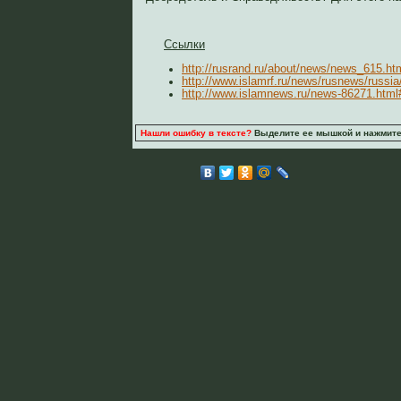
Ссылки
http://rusrand.ru/about/news/news_615.ht
http://www.islamrf.ru/news/rusnews/russia
http://www.islamnews.ru/news-86271.ht
Нашли ошибку в тексте?
Выделите ее мышкой и нажмите C