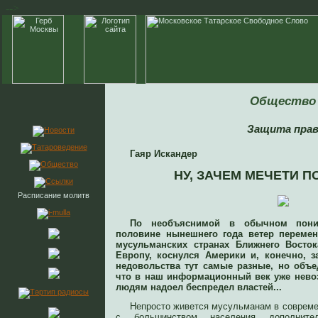
-->
Общество
Защита пра
Гаяр Искандер
НУ, ЗАЧЕМ МЕЧЕТИ 
Расписание молитв
По необъяснимой в обычном пони
половине нынешнего года ветер переме
мусульманских странах Ближнего Восток
Европу, коснулся Америки и, конечно, з
недовольства тут самые разные, но объе
что в наш информационный век уже невоз
людям надоел беспредел властей...
Непросто живется мусульманам в совреме
с большинством населения дополните