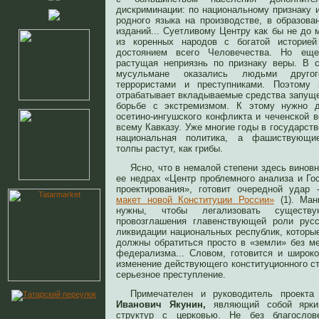
дискриминации: по национальному признаку 
родного языка на производстве, в образов
изданий... Суетливому Центру как бы не до
из коренных народов с богатой историей
достоянием всего Человечества. Но ещ
растущая неприязнь по признаку веры. В 
мусульмане оказались людьми другог
террористами и преступниками. Поэтому
отрабатывает вкладываемые средства запущ
борьбе с экстремизмом. К этому нужно д
осетино-ингушского конфликта и чеченской 
всему Кавказу. Уже многие годы в государст
национальная политика, а фашиствующие,
толпы растут, как грибы.
Ясно, что в немалой степени здесь винов
ее недрах «Центр проблемного анализа и Го
проектирования», готовит очередной удар
макет новой Конституции России»
(1). Ман
нужны, чтобы легализовать существ
провозглашения главенствующей роли русс
ликвидации национальных республик, которы
должны обратиться просто в «земли» без 
федерализма... Словом, готовится и широко
изменение действующего конституционного ст
серьезное преступление.
Примечателен и руководитель проек
Иванович Якунин,
являющий собой ярки
структур с церковью. Не без благосло