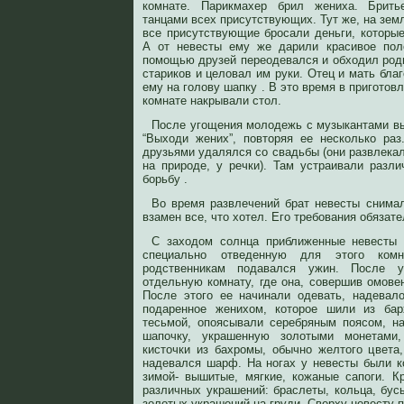
комнате. Парикмахер брил жениха. Брить
танцами всех присутствующих. Тут же, на земл
все присутствующие бросали деньги, которые
А от невесты ему же дарили красивое пол
помощью друзей переодевался и обходил род
стариков и целовал им руки. Отец и мать бла
ему на голову шапку . В это время в приготов
комнате накрывали стол.
После угощения молодежь с музыкантами вы
“Выходи жених”, повторяя ее несколько ра
друзьями удалялся со свадьбы (они развлекал
на природе, у речки). Там устраивали разли
борьбу .
Во время развлечений брат невесты снима
взамен все, что хотел. Его требования обязат
С заходом солнца приближенные невесты 
специально отведенную для этого ком
родственникам подавался ужин. После 
отдельную комнату, где она, совершив омове
После этого ее начинали одевать, надевало
подаренное женихом, которое шили из бар
тесьмой, опоясывали серебряным поясом, н
шапочку, украшенную золотыми монетами
кисточки из бахромы, обычно желтого цвета
надевался шарф. На ногах у невесты были к
зимой- вышитые, мягкие, кожаные сапоги. К
различных украшений: браслеты, кольца, бус
золотых украшений на груди. Сверху невесту