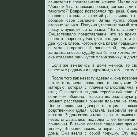
свидетели и представители жениха. Мулла об
“Именем бога, словами пророка, согласна ли т
такого-то?” Вопрос повторялся три раза. Снач
вопрос повторялся в третий раз, начинала г
образом свое согласие. Затем мулла обр
стороне жениха. Получив утвердительный отв
присутствующим со словами: “Вы слышали? 
Существовало представление, что во время
невеста попросит у Бога, что загадает, то и и
два куска хлеба, которые она клала подмышки
в угол, огороженный занавеской, садила
загадывала свою судьбу как бы она хотела жит
она отдавала один кусок хлеба жениху, а друг
Если же венчались в доме жениха, то св
невесты с родными и подругами, чтобы потом о
После того как невесту одевали, она повора
потом с плачем прощалась с подругами. 
матерью, которая с плачем благословляла 
отец. Он надевал на дочь серебряный пояс. 
если чем обидела. Невеста целовала руки 
момент расставания обычно плакала не толь
После прощания дочери с отцом в комн
родственники (дядя, братья), выводили ее
фаэтон. Рядом сажали маленького мальчика с
невесты двигались подводы с ее близкими
приданым. В таком составе свадебная проце
жениху. Впереди посылали верховых с извес
дома. Они везли с собой подушку. Эту по