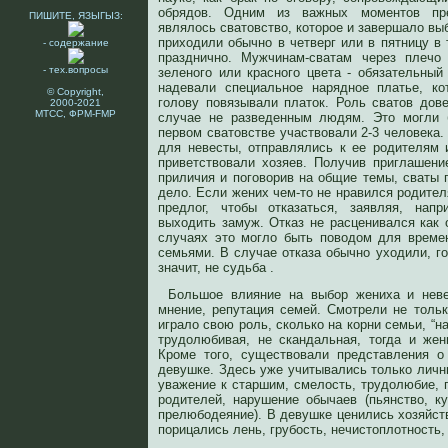
обрядов. Одним из важных моментов пре
ПИШИТЕ, ЯЗЫГЫЗ:
являлось сватовство, которое и завершало выб
приходили обычно в четверг или в пятницу в
- содержание
празднично. Мужчинам-сватам через плечо 
- тех.вопросы
зеленого или красного цвета - обязательны
надевали специальное нарядное платье, ко
© Copyright,
голову повязывали платок. Роль сватов до
2000-2021
МТСС, ФРМ-FMP
случае не разведенным людям. Это могли 
первом сватовстве участвовали 2-3 человека
для невесты, отправлялись к ее родителям 
приветствовали хозяев. Получив приглашени
приличия и поговорив на общие темы, сваты 
дело. Если жених чем-то не нравился родител
предлог, чтобы отказаться, заявляя, нап
выходить замуж. Отказ не расценивался как 
случаях это могло быть поводом для време
семьями. В случае отказа обычно уходили, го
значит, не судьба .
Большое влияние на выбор жениха и неве
мнение, репутация семей. Смотрели не тольк
играло свою роль, сколько на корни семьи, “н
трудолюбивая, не скандальная, тогда и жен
Кроме того, существовали представления о
девушке. Здесь уже учитывались только личн
уважение к старшим, смелость, трудолюбие, 
родителей, нарушение обычаев (пьянство, ку
прелюбодеяние). В девушке ценились хозяйст
порицались лень, грубость, нечистоплотность,