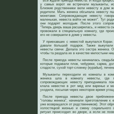
Все ждали приезда невесты. И когда процес
у самых ворот ее встречали музыканты, и
Близкие родственники вели невесту в дом ж
родители. Мать жениха обсыпала невесту пш
монетами. Сопровождающие невесту говор
маленькая, невеста войти не может”. Тут род
они подарят молодым. После этого сопров
“Теперь дверь ваша расширилась, и невеста см
провожали в специальную комнату, где прои
его не совершили в доме у невесты.
У приехавших с невестой выкупался Коран.
давали большой подарок. Также выкупали
невесты свечи. Делала это сестра жениха. О
чтобы та раздала их в качестве милостыни ни
После приезда невесты начиналась свадьба.
которые подавали плов, чебуреки, сарма, до
сладости, сухой торт-слоенку (курабье), печень
Музыканты переходили из комнаты в комн
жениха шла в комнату невесты, где 
сопровождающих невесту приподнимала пок
клала невестке в рот мед или варенье и м
уходила, посылая через некоторое время угоще
После приезда невесты двое приближен
"головы жениха", начинали приготовление к 
уже возвращался от родственников). Этот об
холостяцкой жизнью и смену социального 
ритуал происходил во дворе, а если не позв