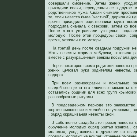
совершали омовение. Затем жених уходи
приходили свахи, переодевали ее в другое п
родственников мужа. Свахи снимали простынь
та, если невеста была “честной”, дарила ей ц
время приходили родственники мужа посм
подходила сначала к свекрови, затем ко все
После этого устраивали угощенье, подава
молодую. После этой процедуры свахи, соп
время, уезжали к ее матери.
На третий день после свадьбы подружки не
Мать невесты жарила чебуреки, готовила р
вместе с разукрашенным венком посылала доч
Через некоторое время родители невесты пр
жених целовал руки родителям невесты, з
подарок
При всем разнообразии и локальных ра
свадебного цикла его ключевые моменты к ко
оставались общими для всех групп крымских 
разнообразные ритуалы.
В предсвадебном периоде это знакомство 
жертвоприношение и молебен по умершим , ве
, обряд окрашивания невесты хной.
В собственно свадьбе это приезд невесты к
обручение молодых обряд бритья жениха , св
молодых, уход жениха с друзьями со свад
проводы молодых на ночлег, утреннее омовен