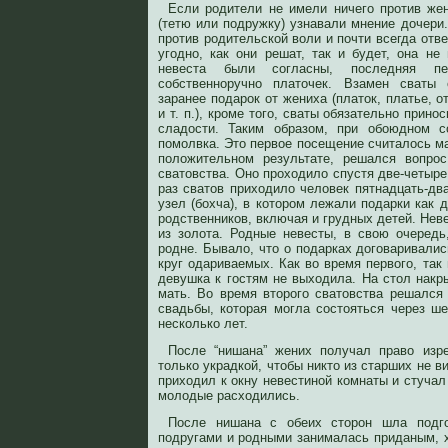
Если родители не имели ничего против жен
(тетю или подружку) узнавали мнение дочери.
против родительской воли и почти всегда отве
угодно, как они решат, так и будет, она не
невеста были согласны, последняя п
собственноручно платочек. Взамен сваты 
заранее подарок от жениха (платок, платье, о
и т. п.), кроме того, сваты обязательно прин
сладости. Таким образом, при обоюдном с
помолвка. Это первое посещение считалось м
положительном результате, решался вопрос
сватовства. Оно проходило спустя две-четыре
раз сватов приходило человек пятнадцать-дв
узел (бохча), в котором лежали подарки как д
родственников, включая и грудных детей. Нев
из золота. Родные невесты, в свою очередь
родне. Бывало, что о подарках договаривалис
круг одариваемых. Как во время первого, так 
девушка к гостям не выходила. На стол накр
мать. Во время второго сватовства решался
свадьбы, которая могла состояться через ш
несколько лет.
После “нишана” жених получал право изре
только украдкой, чтобы никто из старших не в
приходил к окну невестиной комнаты и стучал 
молодые расходились.
После нишана с обеих сторон шла подго
подругами и родными занималась приданым, х