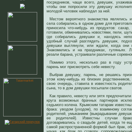
посредников, чаще всего, девушек, ухажива
чтобы они попросили эту девушку исполнит
молодой человек наблюдал за ней.
Местом вероятного знакомства являлись и
села собирались в одном доме для приготовл
приносила что-нибудь из продуктов: сахар,
готовили, обменивались новостями, пели, шути
где собирались девушки и, находясь непо
удобный случай разглядеть девушек, подхо
девушки выглянули, или ждали, когда они 
Знакомились и на праздниках, гуляньях. 
резали барана, устраивали различные соревно
Помимо этого, несколько раз в году устр
парень мог присмотреть себе невесту.
Выбрав девушку, парень, не решаясь приз
этом кому-нибудь из близких родственников,
свою очередь, ставила в известность родите
сына, то в дом девушки посылали сватов.
Как правило, невесту или зятя предпочитали
круга возможных брачных партнеров исклю
седьмого колена. Крымским татарам известн
брака: уводом (уходом), по взаимному согл
родителей, умыканием (выкрадывание девушки
ее родителей). Известны случаи бра
договаривались о свадьбе детей, когда те е
самой распространенной формой был брак, об
науке, как брак по сговору, сопровождающ