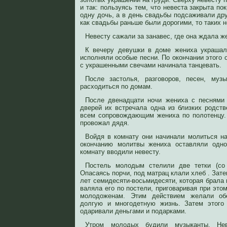
и так: пользуясь тем, что невеста закрыта по
одну дочь, а в день свадьбы подсаживали дру
как свадьбы раньше были дорогими, то таких 
Невесту сажали за занавес, где она ждала ж
К вечеру девушки в доме жениха украшал
исполняли особые песни. По окончании этого 
с украшенными свечами начинала танцевать.
После застолья, разговоров, песен, муз
расходиться по домам.
После двенадцати ночи жениха с песнями 
дверей их встречала одна из близких родств
всем сопровождающим жениха по полотенцу.
провожал дядя.
Войдя в комнату они начинали молиться на
окончанию молитвы жениха оставляли одно
комнату вводили невесту.
Постель молодым стелили две тетки (со 
Опасаясь порчи, под матрац клали хлеб . За
лет семидесяти-восьмидесяти, которая брала 
валяла его по постели, приговаривая при эт
молодоженам. Этим действием желали об
долгую и многодетную жизнь. Затем этого
одаривали деньгами и подарками.
Утром молодых будили музыканты. Нев