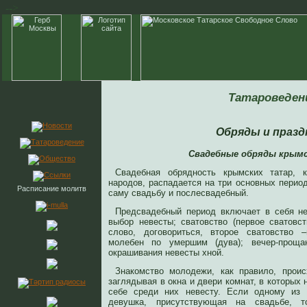
-->
Татароведен
Обряды и празд
Свадебные обряды крым
Свадебная обрядность крымских татар, 
народов, распадается на три основных перио
Расписание молитв
саму свадьбу и послесвадебный.
Предсвадебный период включает в себя не
выбор невесты; сватовство (первое сватовст
слово, договориться, второе сватовство 
молебен по умершим (дува); вечер-прощ
окрашивания невесты хной.
Знакомство молодежи, как правило, прои
заглядывая в окна и двери комнат, в которых
себе среди них невесту. Если одному из
девушка, присутствующая на свадьбе, 