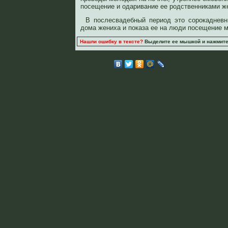
посещение и одаривание ее родственниками ж
В послесвадебный период это сорокадневн
дома жениха и показа ее на люди посещение 
Нашли ошибку в тексте?
Выделите ее мышкой и нажмите C