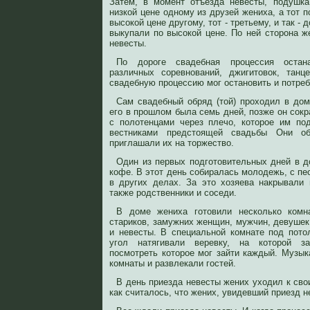
Затем, в момент отъезда невесты, подушка
низкой цене одному из друзей жениха, а тот п
высокой цене другому, тот - третьему, и так - 
выкупали по высокой цене. По ней сторона ж
невесты.
По дороге свадебная процессия остан
различных соревнований, джигитовок, танц
свадебную процессию мог остановить и потре
Сам свадебный обряд (той) проходил в до
его в прошлом была семь дней, позже он сокр
с полотенцами через плечо, которое им по
вестниками предстоящей свадьбы Они о
приглашали их на торжество.
Один из первых подготовительных дней в 
кофе. В этот день собиралась молодежь, с п
в других делах. За это хозяева накрывали
также родственники и соседи.
В доме жениха готовили несколько комна
стариков, замужних женщин, мужчин, девушек
и невесты. В специальной комнате под потол
угол натягивали веревку, на которой з
посмотреть которое мог зайти каждый. Музык
комнаты и развлекали гостей.
В день приезда невесты жених уходил к сво
как считалось, что жених, увидевший приезд н