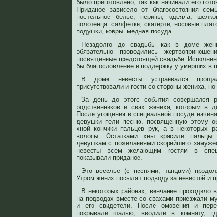
было приготовлено, так как начинали его гото
Приданое зависело от благосостояния сем
постельное белье, перины, одеяла, шелко
полотенца, салфетки, скатерти, носовые плато
подушки, ковры, медная посуда.
Незадолго до свадьбы как в доме жен
обязательно проводились жертвоприноше
посвященные предстоящей свадьбе. Исполнени
бы благословление и поддержку у умерших в 
В доме невесты устраивался проща
присутствовали и гости со стороны жениха, но 
За день до этого события совершался р
родственников и свах жениха, которым в д
После угощения в специальной посуде начина
девушки пели песню, посвященную этому об
хной кончики пальцев рук, а в некоторых р
волосы. Остатками хны красили пальцы
девушкам с пожеланиями скорейшего замуже
невесты всем желающим гостям в специ
показывали приданое.
Это веселье (с песнями, танцами) продо
Утром жених посылал подводу за невестой и п
В некоторых районах, венчание проходило в
на подводах вместе со свахами приезжали му
и его свидетели. После омовения и пере
покрывали шалью, вводили в комнату, г