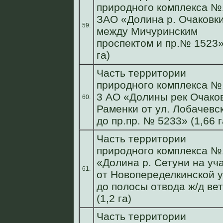
природного комплекса №
ЗАО «Долина р. Очаковк
59.
между Мичуринским
проспектом и пр.№ 1523»
га)
Часть территории
природного комплекса №
3 АО «Долины рек Очаков
60.
Раменки от ул. Лобачевс
до пр.пр. № 5233» (1,66 г
Часть территории
природного комплекса №
«Долина р. Сетуни на уч
61.
от Новопеределкинской у
до полосы отвода ж/д ве
(1,2 га)
Часть территории