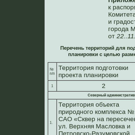
к распо
Комитета
и градос
города 
oт
22..11
Перечень территорий для по
планировки c целью разм
Территория подготовки
№
п/п
проекта планировки
2
1
Северный административ
Территория объекта
природного комплекса №
САО «Сквер на пересече
1.
ул. Верхняя Масловка и
Петровско-Разумовской