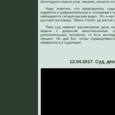
бесплодного поиска улик, наконец, начался эт
Надо отметить, что председатель суда
корректно и доброжелательно в отношении к о
наблюдается сегодня весьма редко. Это и нас
русскую пословицу: "Мягко стелет, да жестко 
Пока суд наметил рассмотрение дела на 
апреля с допросом многочисленных с
дополнительных экспертов, то есть выгляд
процесс. Но дай Бог, чтобы справедливост
превратился в судилище!
12.04.2017. Суд, де