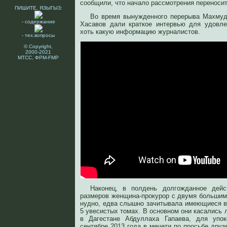
сообщили, что начало рассмотрения переносит
ПИШИТЕ, ЯЗЫГЫЗ:
Во время вынужденного перерыва Махмуд 
- содержание
Хасавов дали краткое интервью для удовл
хоть какую информацию журналистов.
- тех.вопросы
© Copyright,
2000-2021
МТСС, ФРМ-FMP
Наконец, в полдень долгожданное дейс
размеров женщина-прокурор с двумя большими
нудно, едва слышно зачитывала имеющиеся в
5 увесистых томах. В основном они касались 
в Дагестане Абдуллаха Гапаева, для упо
сентябре 2013 года в мечети по просьбе друз