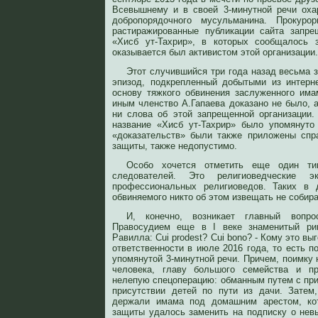
Всевышнему и в своей 3-минутной речи охар
добропорядочного мусульманина. Прокур
растиражированные публикации сайта запре
«Хисб ут-Тахрир», в которых сообщалось 
оказывается был активистом этой организации.
Этот случившийся три года назад весьма 
эпизод, подкрепленный добытыми из интерн
основу тяжкого обвинения заслуженного има
иным членство А.Гапаева доказано не было, 
ни слова об этой запрещенной организации.
название «Хисб ут-Тахрир» было упомянуто
«доказательств» были также приложены спр
защиты, также недопустимо.
Особо хочется отметить еще один тип
следователей. Это религиоведческие э
профессиональных религиоведов. Таких в 
обвиняемого никто об этом извещать не собирал
И, конечно, возникает главный вопро
Правосудием еще в I веке знаменитый ри
Равилла: Cui prodest? Cui bono? - Кому это в
ответственности в июле 2016 года, то есть по
упомянутой 3-минутной речи. Причем, поимку 
человека, главу большого семейства и пр
нелепую спецоперацию: обманным путем с при
присутствии детей по пути из дачи. Затем
держали имама под домашним арестом, ко
защиты удалось заменить на подписку о невы