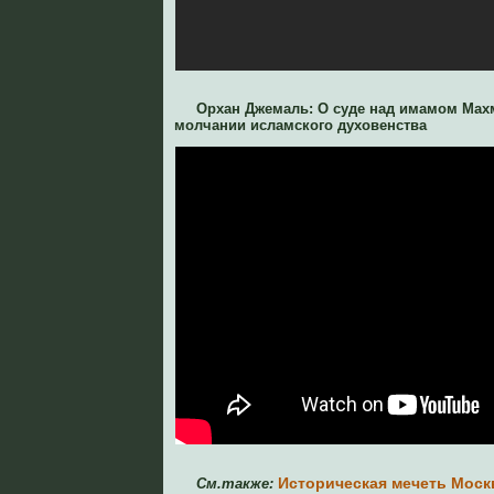
Орхан Джемаль: О суде над имамом Ма
молчании исламского духовенства
Историческая мечеть Моск
См.также: