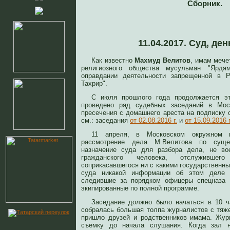
Сборник.
11.04.2017. Суд, де
Как известно
Махмуд Велитов
, имам мече
религиозного общества мусульман "Ярдя
оправдании деятельности запрещенной в Р
Тахрир".
С июля прошлого года продолжается э
проведено ряд судебных заседаний в Мо
пресечения с домашнего ареста на подписку 
см.: заседания
от 02.08.2016 г.
и
от 15.09.2016 г
11 апреля, в Московском окружном 
рассмотрение дела М.Велитова по суще
назначение суда для разбора дела, не вое
гражданского человека, отслуживше
соприкасавшегося ни с какими государственны
суда никакой информации об этом деле 
следившие за порядком офицеры спецназа 
экипированные по полной программе.
Заседание должно было начаться в 10 ч
собралась большая толпа журналистов с тя
пришло друзей и родственников имама. Жур
съемку до начала слушания. Когда зал н