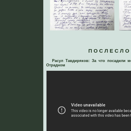
П О С Л Е С Л О
Расул Тавдиряков: За что посадили м
Отрадном