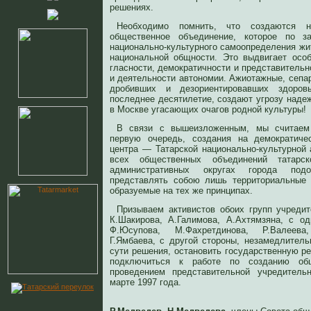
решениях.
Необходимо помнить, что создаются 
общественное объединение, которое по 
национально-культурного самоопределения жи
национальной общности. Это выдвигает осо
гласности, демократичности и представитель
и деятельности автономии. Ажиотажные, сепар
дробивших и дезориентировавших здоро
последнее десятилетие, создают угрозу наде
в Москве угасающих очагов родной культуры!
В связи с вышеизложенным, мы считаем
первую очередь, создания на демократиче
центра — Татарской национально-культурной
всех общественных объединений татарс
административных округах города под
представлять собою лишь территориальные 
образуемые на тех же принципах.
Призываем активистов обоих групп учредите
К.Шакирова, А.Галимова, А.Ахтямзяна, с о
Ф.Юсупова, М.Фахретдинова, Р.Валеева
Г.Ямбаева, с другой стороны, незамедлител
сути решения, остановить государственную р
подключиться к работе по созданию общ
проведением представительной учредитель
марте 1997 года.