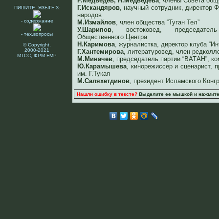
Р.Медведев, Н.Медведева
, члены Совета общ
Г.Искандяров
, научный сотрудник, директор
ПИШИТЕ, ЯЗЫГЫЗ:
народов
- содержание
М.Измайлов
, член общества “Туган Тел”
У.Шарипов
, востоковед, председатель
- тех.вопросы
Общественного Центра
Н.Каримова
, журналистка, директор клуба “И
© Copyright,
2000-2021
Г.Хантемирова
, литературовед, член редколле
МТСС, ФРМ-FMP
М.Миначев
, председатель партии “ВАТАН”, к
Ю.Карамышева
, кинорежиссер и сценарист, 
им. Г.Тукая
М.Саляхетдинов
, президент Исламского Конг
Нашли ошибку в тексте?
Выделите ее мышкой и нажмите C