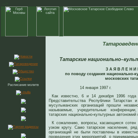
-->
Татароведен
Татарские национально–куль
З А Я В Л Е Н И 
по поводу создания национально-к
московских тат
Расписание молитв
14 января 1997 г.
Как известно, 6 и 14 декабря 1996 года
Представительства Республики Татарстан 
мусульманских организаций прошли незави
называемые, учредительные конференции
татарских национально-культурных автономий 
К сожалению, вопросы, касающиеся сотен 
узком кругу. Само татарское население, ря
организаций не были поставлены в известн
проведения этих мероприятий, о принимаемых