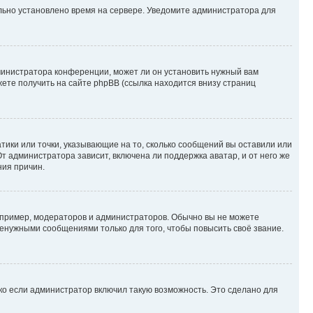
ильно установлено время на сервере. Уведомите администратора для
министратора конференции, может ли он установить нужный вам
жете получить на сайте phpBB (ссылка находится внизу страниц
атики или точки, указывающие на то, сколько сообщений вы оставили или
т администратора зависит, включена ли поддержка аватар, и от него же
ния причин.
пример, модераторов и администраторов. Обычно вы не можете
енужными сообщениями только для того, чтобы повысить своё звание.
ко если администратор включил такую возможность. Это сделано для