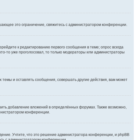
шающее это ограничение, свяжитесь с администратором конференции.
ерейдите к редактированию первого сообщения в теме; опрос всегда
 кто-то уже проголосовал, то только модераторы или администраторы
 темы и оставлять сообщения, совершать другие действия, вам может
шить добавление вложений в определённых форумах. Также возможно,
министратором конференции.
дение. Учтите, что это решение администратора конференции, и phpBB
тесь с администратором конференции.