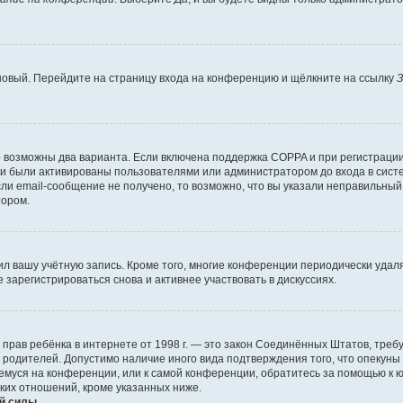
 новый. Перейдите на страницу входа на конференцию и щёлкните на ссылку
З
о возможны два варианта. Если включена поддержка COPPA и при регистрации 
и были активированы пользователями или администратором до входа в систе
и email-сообщение не получено, то возможно, что вы указали неправильный 
тором.
ил вашу учётную запись. Кроме того, многие конференции периодически уда
зарегистрироваться снова и активнее участвовать в дискуссиях.
тных прав ребёнка в интернете от 1998 г. — это закон Соединённых Штатов, т
е родителей. Допустимо наличие иного вида подтверждения того, что опек
ющемуся на конференции, или к самой конференции, обратитесь за помощью к 
ких отношений, кроме указанных ниже.
й силы.