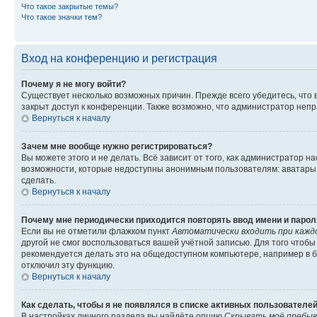
Что такое закрытые темы?
Что такое значки тем?
Вход на конференцию и регистрация
Почему я не могу войти?
Существует несколько возможных причин. Прежде всего убедитесь, что 
закрыт доступ к конференции. Также возможно, что администратор неп
Вернуться к началу
Зачем мне вообще нужно регистрироваться?
Вы можете этого и не делать. Всё зависит от того, как администратор
возможности, которые недоступны анонимным пользователям: аватары, ли
сделать.
Вернуться к началу
Почему мне периодически приходится повторять ввод имени и парол
Если вы не отметили флажком пункт
Автоматически входить при кажд
другой не смог воспользоваться вашей учётной записью. Для того чтоб
рекомендуется делать это на общедоступном компьютере, например в би
отключил эту функцию.
Вернуться к началу
Как сделать, чтобы я не появлялся в списке активных пользователе
В настройках личного раздела вы найдёте опцию
Скрывать моё пребыв