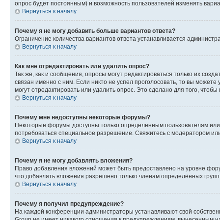
опрос будет постоянным) и возможность пользователей изменять вариан
Вернуться к началу
Почему я не могу добавить больше вариантов ответа?
Ограничение количества вариантов ответа устанавливается администр
Вернуться к началу
Как мне отредактировать или удалить опрос?
Так же, как и сообщения, опросы могут редактироваться только их соз
связан именно с ним. Если никто не успел проголосовать, то вы можете
могут отредактировать или удалить опрос. Это сделано для того, чтобы
Вернуться к началу
Почему мне недоступны некоторые форумы?
Некоторые форумы доступны только определённым пользователям или г
потребоваться специальное разрешение. Свяжитесь с модератором ил
Вернуться к началу
Почему я не могу добавлять вложения?
Право добавления вложений может быть предоставлено на уровне фору
что добавлять вложения разрешено только членам определённых групп.
Вернуться к началу
Почему я получил предупреждение?
На каждой конференции администраторы устанавливают свой собственн
Group не имеет никакого отношения к предупреждениям, вынесенным на