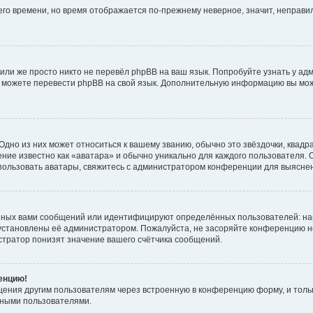
него времени, но время отображается по-прежнему неверное, значит, неправ
или же просто никто не перевёл phpBB на ваш язык. Попробуйте узнать у ад
ами можете перевести phpBB на свой язык. Дополнительную информацию вы мо
дно из них может относиться к вашему званию, обычно это звёздочки, квадр
ние известно как «аватара» и обычно уникально для каждого пользователя. О
использовать аватары, свяжитесь с администратором конференции для выясне
нных вами сообщений или идентифицируют определённых пользователей: на
установлены её администратором. Пожалуйста, не засоряйте конференцию н
тратор понизят значение вашего счётчика сообщений.
ренцию!
щения другим пользователям через встроенную в конференцию форму, и толь
мными пользователями.