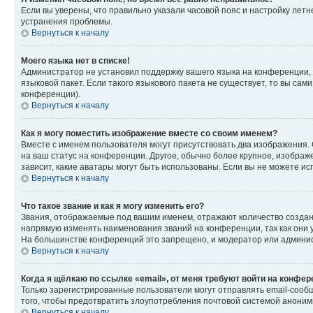
Если вы уверены, что правильно указали часовой пояс и настройку лет
устранения проблемы.
Вернуться к началу
Моего языка нет в списке!
Администратор не установил поддержку вашего языка на конференции, 
языковой пакет. Если такого языкового пакета не существует, то вы с
конференции).
Вернуться к началу
Как я могу поместить изображение вместе со своим именем?
Вместе с именем пользователя могут присутствовать два изображения. О
на ваш статус на конференции. Другое, обычно более крупное, изображе
зависит, какие аватары могут быть использованы. Если вы не можете 
Вернуться к началу
Что такое звание и как я могу изменить его?
Звания, отображаемые под вашим именем, отражают количество созда
напрямую изменять наименования званий на конференции, так как они 
На большинстве конференций это запрещено, и модератор или админис
Вернуться к началу
Когда я щёлкаю по ссылке «email», от меня требуют войти на конфе
Только зарегистрированные пользователи могут отправлять email-сооб
того, чтобы предотвратить злоупотребления почтовой системой анони
Вернуться к началу