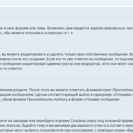
е в окне форума или темы. Возможно, вам придётся зарегистрироваться, пр
 «Вы можете голосовать в опросах» и т. п.
вы можете редактировать и удалять только свои собственные сообщения. В
емени после его создания. Если кто-то уже ответил на сообщение, то под ни
сли сообщение редактировал администратор или модератор, хотя они могут са
о-то ответил.
 личном разделе. После этого вы можете отметить флажком пункт
Присоедини
 вашим сообщениям, сделав соответствующий выбор в параграфе «Отправка 
х, убрав флажок
Присоединить подпись
в форме отправки сообщения.
ите на закладке или перейдите в форму
Создать опрос
под основной формой
ние опросов. Задайте тему и как минимум два варианта ответа в соответству
 которые могут выбрать пользователи при голосовании, с помощью опции «Вар