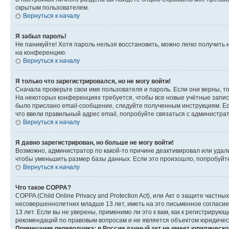
скрытым пользователем.
Вернуться к началу
Я забыл пароль!
Не паникуйте! Хотя пароль нельзя восстановить, можно легко получить
на конференцию.
Вернуться к началу
Я только что зарегистрировался, но не могу войти!
Сначала проверьте свои имя пользователя и пароль. Если они верны, т
На некоторых конференциях требуется, чтобы все новые учётные запис
было прислано email-сообщение, следуйте полученным инструкциям. Есл
что ввели правильный адрес email, попробуйте связаться с администра
Вернуться к началу
Я давно зарегистрирован, но больше не могу войти!
Возможно, администратор по какой-то причине деактивировал или удал
чтобы уменьшить размер базы данных. Если это произошло, попробуйте 
Вернуться к началу
Что такое COPPA?
COPPA (Child Online Privacy and Protection Act), или Акт о защите час
несовершеннолетних младше 13 лет, иметь на это письменное согласи
13 лет. Если вы не уверены, применимо ли это к вам, как к регистриру
рекомендаций по правовым вопросам и не является объектом юридичес
Примечание переводчика: в России данный акт не имеет юридическо