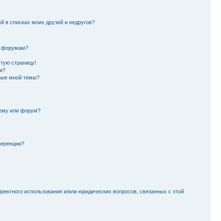
й в списках моих друзей и недругов?
и форумам?
стую страницу!
и?
ные мной темы?
тему или форум?
ференции?
рректного использования и/или юридических вопросов, связанных с этой