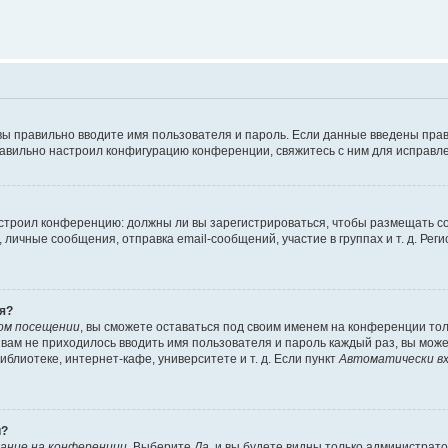
вы правильно вводите имя пользователя и пароль. Если данные введены прав
равильно настроил конфигурацию конференции, свяжитесь с ним для исправле
 настроил конференцию: должны ли вы зарегистрироваться, чтобы размещать 
чные сообщения, отправка email-сообщений, участие в группах и т. д. Регис
я?
ом посещении
, вы сможете оставаться под своим именем на конференции тол
ы вам не приходилось вводить имя пользователя и пароль каждый раз, вы мож
блиотеке, интернет-кафе, университете и т. д. Если пункт
Автоматически вх
й?
ание на конференции
. Выберите
Да
, и вы будете видны только администрат