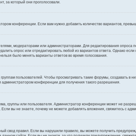
т, за который они проголосовали.
атором конференции. Если вам нужно добавить количество вариантов, превы
дателями, модераторами или администраторами. Для редактирования опроса п
 удалить опрос или отредактировать любой из вариантов ответа. Однако если
 нельзя было менять варианты ответов во время голосования.
руппам пользователей. Чтобы просматривать такие форумы, создавать в них
и администратором конференции для получения такого разрешения.
ма, группы или пользователя. Администратор конференции может не разре
 Если вы не знаете, почему не можете добавлять вложения, свяжитесь с ад
ый свод правил. Если вы нарушили правило, вы можете получить предупреж
 данном сайте. Если вы не знаете, за что получили предупреждение, свяжи