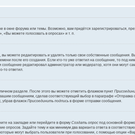
е в окне форума или темы. Возможно, вам придётся зарегистрироваться, пр
 «Вы можете голосовать в опросах» и т. п.
вы можете редактировать и удалять только свои собственные сообщения. В
емени после его создания. Если кто-то уже ответил на сообщение, то под ни
сли сообщение редактировал администратор или модератор, хотя они могут са
о-то ответил.
 личном разделе. После этого вы можете отметить флажком пункт
Присоедини
 вашим сообщениям, сделав соответствующий выбор в параграфе «Отправка 
х, убрав флажок
Присоединить подпись
в форме отправки сообщения.
ите на закладке или перейдите в форму
Создать опрос
под основной формой
ние опросов. Задайте тему и как минимум два варианта ответа в соответству
 которые могут выбрать пользователи при голосовании, с помощью опции «Вар