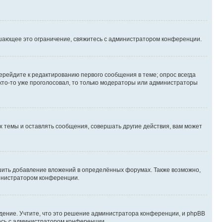
шающее это ограничение, свяжитесь с администратором конференции.
ерейдите к редактированию первого сообщения в теме; опрос всегда
 кто-то уже проголосовал, то только модераторы или администраторы
 темы и оставлять сообщения, совершать другие действия, вам может
шить добавление вложений в определённых форумах. Также возможно,
министратором конференции.
дение. Учтите, что это решение администратора конференции, и phpBB
тесь с администратором конференции.