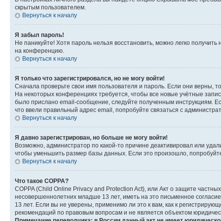
скрытым пользователем.
Вернуться к началу
Я забыл пароль!
Не паникуйте! Хотя пароль нельзя восстановить, можно легко получить
на конференцию.
Вернуться к началу
Я только что зарегистрировался, но не могу войти!
Сначала проверьте свои имя пользователя и пароль. Если они верны, т
На некоторых конференциях требуется, чтобы все новые учётные запис
было прислано email-сообщение, следуйте полученным инструкциям. Есл
что ввели правильный адрес email, попробуйте связаться с администра
Вернуться к началу
Я давно зарегистрирован, но больше не могу войти!
Возможно, администратор по какой-то причине деактивировал или удал
чтобы уменьшить размер базы данных. Если это произошло, попробуйте 
Вернуться к началу
Что такое COPPA?
COPPA (Child Online Privacy and Protection Act), или Акт о защите час
несовершеннолетних младше 13 лет, иметь на это письменное согласи
13 лет. Если вы не уверены, применимо ли это к вам, как к регистриру
рекомендаций по правовым вопросам и не является объектом юридичес
Примечание переводчика: в России данный акт не имеет юридическо