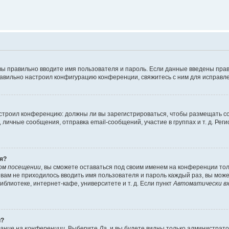
вы правильно вводите имя пользователя и пароль. Если данные введены прав
равильно настроил конфигурацию конференции, свяжитесь с ним для исправле
 настроил конференцию: должны ли вы зарегистрироваться, чтобы размещать 
чные сообщения, отправка email-сообщений, участие в группах и т. д. Регис
я?
ом посещении
, вы сможете оставаться под своим именем на конференции тол
ы вам не приходилось вводить имя пользователя и пароль каждый раз, вы мож
блиотеке, интернет-кафе, университете и т. д. Если пункт
Автоматически вх
й?
ание на конференции
. Выберите
Да
, и вы будете видны только администрат