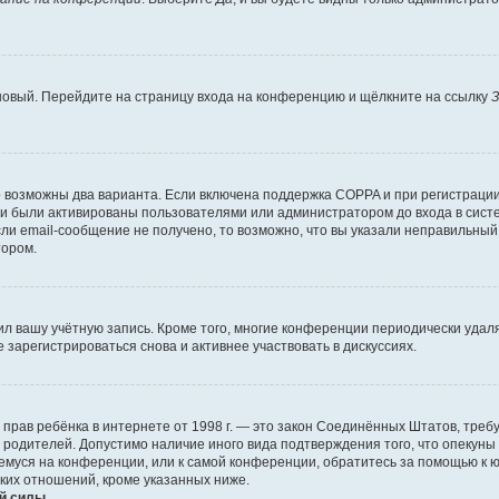
 новый. Перейдите на страницу входа на конференцию и щёлкните на ссылку
З
о возможны два варианта. Если включена поддержка COPPA и при регистрации 
и были активированы пользователями или администратором до входа в систе
и email-сообщение не получено, то возможно, что вы указали неправильный 
тором.
ил вашу учётную запись. Кроме того, многие конференции периодически уда
зарегистрироваться снова и активнее участвовать в дискуссиях.
тных прав ребёнка в интернете от 1998 г. — это закон Соединённых Штатов, т
е родителей. Допустимо наличие иного вида подтверждения того, что опек
ющемуся на конференции, или к самой конференции, обратитесь за помощью к 
ких отношений, кроме указанных ниже.
й силы.