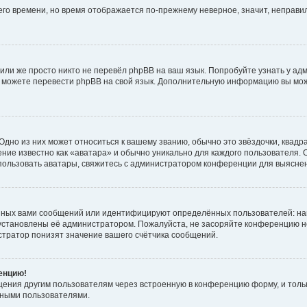
него времени, но время отображается по-прежнему неверное, значит, неправ
или же просто никто не перевёл phpBB на ваш язык. Попробуйте узнать у ад
ами можете перевести phpBB на свой язык. Дополнительную информацию вы мо
дно из них может относиться к вашему званию, обычно это звёздочки, квадр
ние известно как «аватара» и обычно уникально для каждого пользователя. О
использовать аватары, свяжитесь с администратором конференции для выясне
нных вами сообщений или идентифицируют определённых пользователей: на
установлены её администратором. Пожалуйста, не засоряйте конференцию н
тратор понизят значение вашего счётчика сообщений.
ренцию!
щения другим пользователям через встроенную в конференцию форму, и толь
мными пользователями.