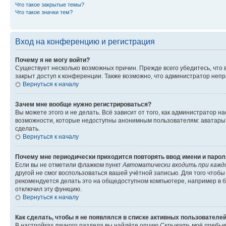
Что такое закрытые темы?
Что такое значки тем?
Вход на конференцию и регистрация
Почему я не могу войти?
Существует несколько возможных причин. Прежде всего убедитесь, что 
закрыт доступ к конференции. Также возможно, что администратор неп
Вернуться к началу
Зачем мне вообще нужно регистрироваться?
Вы можете этого и не делать. Всё зависит от того, как администратор
возможности, которые недоступны анонимным пользователям: аватары, ли
сделать.
Вернуться к началу
Почему мне периодически приходится повторять ввод имени и парол
Если вы не отметили флажком пункт
Автоматически входить при кажд
другой не смог воспользоваться вашей учётной записью. Для того чтоб
рекомендуется делать это на общедоступном компьютере, например в би
отключил эту функцию.
Вернуться к началу
Как сделать, чтобы я не появлялся в списке активных пользователе
В настройках личного раздела вы найдёте опцию
Скрывать моё пребыв