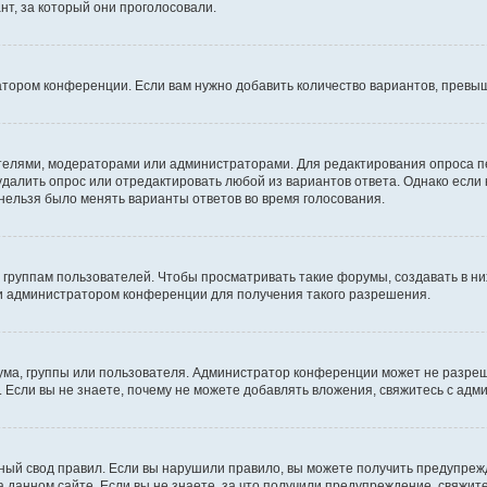
т, за который они проголосовали.
атором конференции. Если вам нужно добавить количество вариантов, превы
дателями, модераторами или администраторами. Для редактирования опроса п
 удалить опрос или отредактировать любой из вариантов ответа. Однако если
 нельзя было менять варианты ответов во время голосования.
руппам пользователей. Чтобы просматривать такие форумы, создавать в них
и администратором конференции для получения такого разрешения.
ма, группы или пользователя. Администратор конференции может не разре
 Если вы не знаете, почему не можете добавлять вложения, свяжитесь с ад
ый свод правил. Если вы нарушили правило, вы можете получить предупреж
 данном сайте. Если вы не знаете, за что получили предупреждение, свяжи