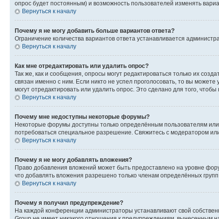
опрос будет постоянным) и возможность пользователей изменять вариан
Вернуться к началу
Почему я не могу добавить больше вариантов ответа?
Ограничение количества вариантов ответа устанавливается администр
Вернуться к началу
Как мне отредактировать или удалить опрос?
Так же, как и сообщения, опросы могут редактироваться только их соз
связан именно с ним. Если никто не успел проголосовать, то вы можете
могут отредактировать или удалить опрос. Это сделано для того, чтобы
Вернуться к началу
Почему мне недоступны некоторые форумы?
Некоторые форумы доступны только определённым пользователям или г
потребоваться специальное разрешение. Свяжитесь с модератором ил
Вернуться к началу
Почему я не могу добавлять вложения?
Право добавления вложений может быть предоставлено на уровне фору
что добавлять вложения разрешено только членам определённых групп.
Вернуться к началу
Почему я получил предупреждение?
На каждой конференции администраторы устанавливают свой собственн
Group не имеет никакого отношения к предупреждениям, вынесенным на