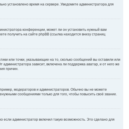
ильно установлено время на сервере. Уведомите администратора для
министратора конференции, может ли он установить нужный вам
жете получить на сайте phpBB (ссылка находится внизу страниц
атики или точки, указывающие на то, сколько сообщений вы оставили или
т администратора зависит, включена ли поддержка аватар, и от него же
ния причин.
пример, модераторов и администраторов. Обычно вы не можете
енужными сообщениями только для того, чтобы повысить своё звание.
ко если администратор включил такую возможность. Это сделано для