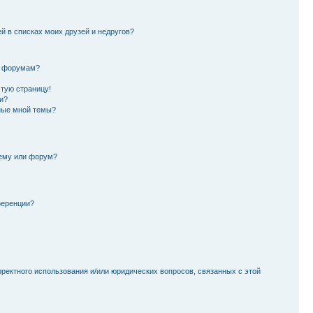
й в списках моих друзей и недругов?
и форумам?
стую страницу!
и?
ные мной темы?
тему или форум?
ференции?
рректного использования и/или юридических вопросов, связанных с этой