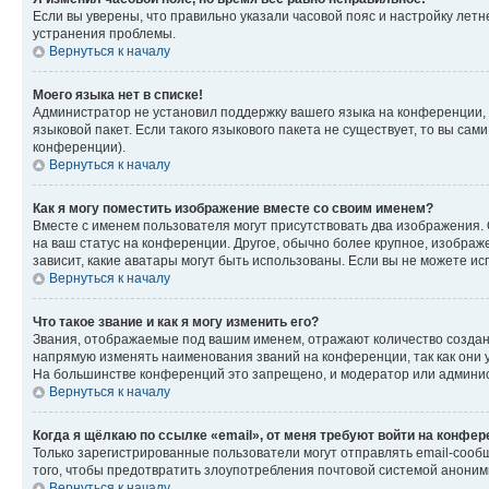
Если вы уверены, что правильно указали часовой пояс и настройку лет
устранения проблемы.
Вернуться к началу
Моего языка нет в списке!
Администратор не установил поддержку вашего языка на конференции, 
языковой пакет. Если такого языкового пакета не существует, то вы с
конференции).
Вернуться к началу
Как я могу поместить изображение вместе со своим именем?
Вместе с именем пользователя могут присутствовать два изображения. О
на ваш статус на конференции. Другое, обычно более крупное, изображе
зависит, какие аватары могут быть использованы. Если вы не можете 
Вернуться к началу
Что такое звание и как я могу изменить его?
Звания, отображаемые под вашим именем, отражают количество созда
напрямую изменять наименования званий на конференции, так как они 
На большинстве конференций это запрещено, и модератор или админис
Вернуться к началу
Когда я щёлкаю по ссылке «email», от меня требуют войти на конфе
Только зарегистрированные пользователи могут отправлять email-сооб
того, чтобы предотвратить злоупотребления почтовой системой анони
Вернуться к началу