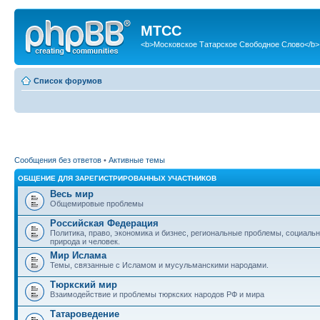
МТСС
<b>Московское Татарское Свободное Слово</b>
Список форумов
Сообщения без ответов
•
Активные темы
ОБЩЕНИЕ ДЛЯ ЗАРЕГИСТРИРОВАННЫХ УЧАСТНИКОВ
Весь мир
Общемировые проблемы
Российская Федерация
Политика, право, экономика и бизнес, региональные проблемы, социаль
природа и человек.
Мир Ислама
Темы, связанные с Исламом и мусульманскими народами.
Тюркский мир
Взаимодействие и проблемы тюркских народов РФ и мира
Татароведение