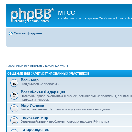
МТСС
<b>Московское Татарское Свободное Слово</b>
Список форумов
Сообщения без ответов
•
Активные темы
ОБЩЕНИЕ ДЛЯ ЗАРЕГИСТРИРОВАННЫХ УЧАСТНИКОВ
Весь мир
Общемировые проблемы
Российская Федерация
Политика, право, экономика и бизнес, региональные проблемы, социаль
природа и человек.
Мир Ислама
Темы, связанные с Исламом и мусульманскими народами.
Тюркский мир
Взаимодействие и проблемы тюркских народов РФ и мира
Татароведение