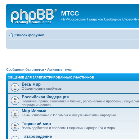
МТСС
<b>Московское Татарское Свободное Слово</b>
Список форумов
Сообщения без ответов
•
Активные темы
ОБЩЕНИЕ ДЛЯ ЗАРЕГИСТРИРОВАННЫХ УЧАСТНИКОВ
Весь мир
Общемировые проблемы
Российская Федерация
Политика, право, экономика и бизнес, региональные проблемы, социаль
природа и человек.
Мир Ислама
Темы, связанные с Исламом и мусульманскими народами.
Тюркский мир
Взаимодействие и проблемы тюркских народов РФ и мира
Татароведение