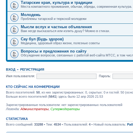
Татарские края, культура и традиции
Места компактного проживания, обычаи, обряды, современная культура.
Молодежь
Проблемы татарской и тюркской молодежи
Мысли вслух и частные объявления
Вам негде высказаться или излить душу? Можно в стихах.
Сау бул (Будь здоров)
Медицина, здоровый образ жизни, полезные советы
Вопросы и предложения по сайту
Обсуждение вопросов, связанных с работой веб-сайта МТСС, в том числ
ВХОД
•
РЕГИСТРАЦИЯ
Имя пользователя:
Пароль:
КТО СЕЙЧАС НА КОНФЕРЕНЦИИ
Всего посетителей:
50
, из них зарегистрированных: 0, скрытых: 0 и гостей: 50 (ос
Больше всего посетителей (
5641
) здесь было 12 апр 2026 21:53
Зарегистрированные пользователи: нет зарегистрированных пользователей
Легенда:
Администраторы
,
Супермодераторы
СТАТИСТИКА
Всего сообщений:
33288
• Тем:
4534
• Пользователей:
4
• Новый пользователь:
Раб