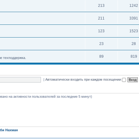
213
1242
211
3391
123
1523
23
28
89
819
е техподдержка.
|
Автоматически входить при каждом посещении
новано на активности пользователей за последние 5 минут)
би Нахман