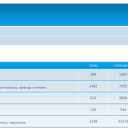
ТЕМЫ
СООБЩЕ
368
1403
1462
7052
ые вопросы, природа и человек.
633
3946
136
544
1248
1317
тноса, тюркология.