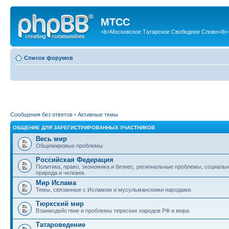
МТСС
<b>Московское Татарское Свободное Слово</b>
Список форумов
Сообщения без ответов
•
Активные темы
ОБЩЕНИЕ ДЛЯ ЗАРЕГИСТРИРОВАННЫХ УЧАСТНИКОВ
Весь мир
Общемировые проблемы
Российская Федерация
Политика, право, экономика и бизнес, региональные проблемы, социаль
природа и человек.
Мир Ислама
Темы, связанные с Исламом и мусульманскими народами.
Тюркский мир
Взаимодействие и проблемы тюркских народов РФ и мира
Татароведение