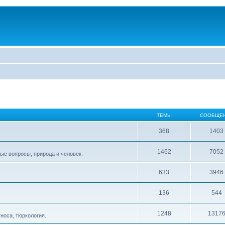
ТЕМЫ
СООБЩЕ
368
1403
1462
7052
ые вопросы, природа и человек.
633
3946
136
544
1248
1317
тноса, тюркология.