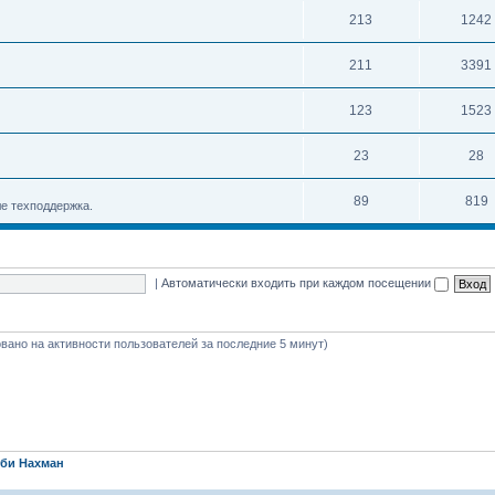
213
1242
211
3391
123
1523
23
28
89
819
е техподдержка.
|
Автоматически входить при каждом посещении
новано на активности пользователей за последние 5 минут)
би Нахман