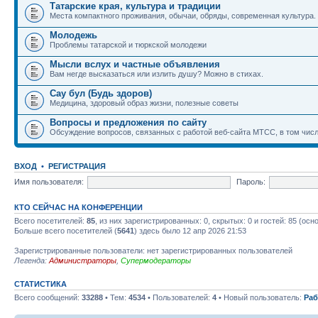
Татарские края, культура и традиции
Места компактного проживания, обычаи, обряды, современная культура.
Молодежь
Проблемы татарской и тюркской молодежи
Мысли вслух и частные объявления
Вам негде высказаться или излить душу? Можно в стихах.
Сау бул (Будь здоров)
Медицина, здоровый образ жизни, полезные советы
Вопросы и предложения по сайту
Обсуждение вопросов, связанных с работой веб-сайта МТСС, в том числ
ВХОД
•
РЕГИСТРАЦИЯ
Имя пользователя:
Пароль:
КТО СЕЙЧАС НА КОНФЕРЕНЦИИ
Всего посетителей:
85
, из них зарегистрированных: 0, скрытых: 0 и гостей: 85 (ос
Больше всего посетителей (
5641
) здесь было 12 апр 2026 21:53
Зарегистрированные пользователи: нет зарегистрированных пользователей
Легенда:
Администраторы
,
Супермодераторы
СТАТИСТИКА
Всего сообщений:
33288
• Тем:
4534
• Пользователей:
4
• Новый пользователь:
Раб