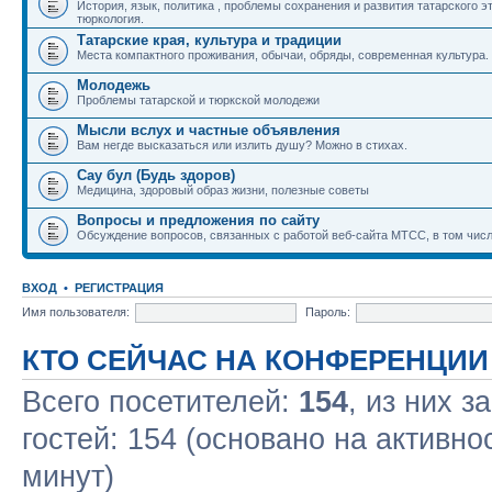
История, язык, политика , проблемы сохранения и развития татарского э
тюркология.
Татарские края, культура и традиции
Места компактного проживания, обычаи, обряды, современная культура.
Молодежь
Проблемы татарской и тюркской молодежи
Мысли вслух и частные объявления
Вам негде высказаться или излить душу? Можно в стихах.
Сау бул (Будь здоров)
Медицина, здоровый образ жизни, полезные советы
Вопросы и предложения по сайту
Обсуждение вопросов, связанных с работой веб-сайта МТСС, в том числ
ВХОД
•
РЕГИСТРАЦИЯ
Имя пользователя:
Пароль:
КТО СЕЙЧАС НА КОНФЕРЕНЦИИ
Всего посетителей:
154
, из них з
гостей: 154 (основано на активно
минут)