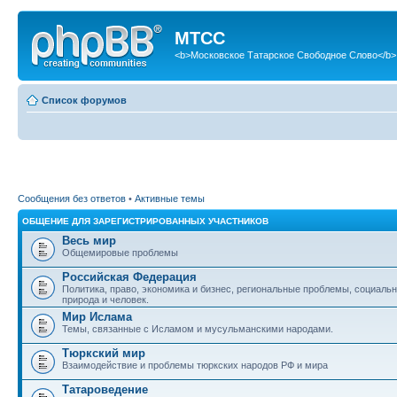
МТСС
<b>Московское Татарское Свободное Слово</b>
Список форумов
Сообщения без ответов
•
Активные темы
ОБЩЕНИЕ ДЛЯ ЗАРЕГИСТРИРОВАННЫХ УЧАСТНИКОВ
Весь мир
Общемировые проблемы
Российская Федерация
Политика, право, экономика и бизнес, региональные проблемы, социаль
природа и человек.
Мир Ислама
Темы, связанные с Исламом и мусульманскими народами.
Тюркский мир
Взаимодействие и проблемы тюркских народов РФ и мира
Татароведение