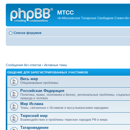
МТСС
<b>Московское Татарское Свободное Слово</b>
Список форумов
Сообщения без ответов
•
Активные темы
ОБЩЕНИЕ ДЛЯ ЗАРЕГИСТРИРОВАННЫХ УЧАСТНИКОВ
Весь мир
Общемировые проблемы
Российская Федерация
Политика, право, экономика и бизнес, региональные проблемы, социаль
природа и человек.
Мир Ислама
Темы, связанные с Исламом и мусульманскими народами.
Тюркский мир
Взаимодействие и проблемы тюркских народов РФ и мира
Татароведение