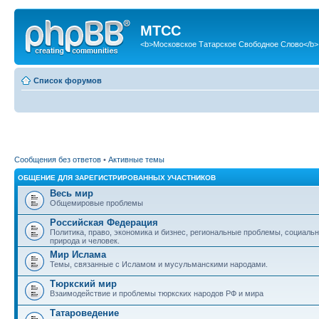
МТСС
<b>Московское Татарское Свободное Слово</b>
Список форумов
Сообщения без ответов
•
Активные темы
ОБЩЕНИЕ ДЛЯ ЗАРЕГИСТРИРОВАННЫХ УЧАСТНИКОВ
Весь мир
Общемировые проблемы
Российская Федерация
Политика, право, экономика и бизнес, региональные проблемы, социаль
природа и человек.
Мир Ислама
Темы, связанные с Исламом и мусульманскими народами.
Тюркский мир
Взаимодействие и проблемы тюркских народов РФ и мира
Татароведение