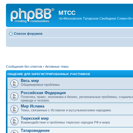
МТСС
<b>Московское Татарское Свободное Слово</b>
Список форумов
Сообщения без ответов
•
Активные темы
ОБЩЕНИЕ ДЛЯ ЗАРЕГИСТРИРОВАННЫХ УЧАСТНИКОВ
Весь мир
Общемировые проблемы
Российская Федерация
Политика, право, экономика и бизнес, региональные проблемы, социаль
природа и человек.
Мир Ислама
Темы, связанные с Исламом и мусульманскими народами.
Тюркский мир
Взаимодействие и проблемы тюркских народов РФ и мира
Татароведение