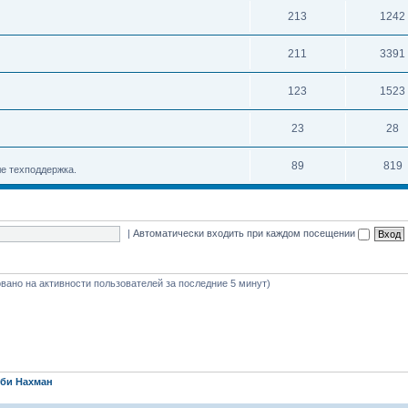
213
1242
211
3391
123
1523
23
28
89
819
е техподдержка.
|
Автоматически входить при каждом посещении
новано на активности пользователей за последние 5 минут)
би Нахман