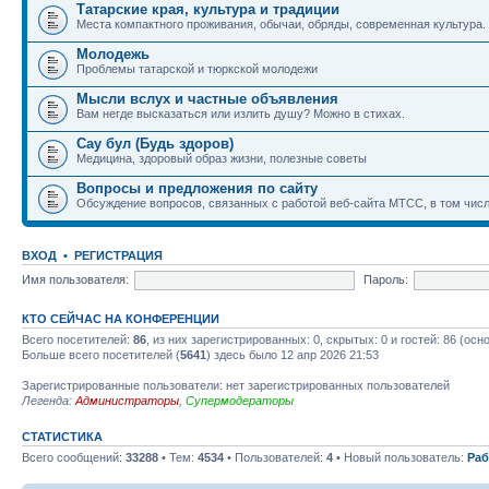
Татарские края, культура и традиции
Места компактного проживания, обычаи, обряды, современная культура.
Молодежь
Проблемы татарской и тюркской молодежи
Мысли вслух и частные объявления
Вам негде высказаться или излить душу? Можно в стихах.
Сау бул (Будь здоров)
Медицина, здоровый образ жизни, полезные советы
Вопросы и предложения по сайту
Обсуждение вопросов, связанных с работой веб-сайта МТСС, в том числ
ВХОД
•
РЕГИСТРАЦИЯ
Имя пользователя:
Пароль:
КТО СЕЙЧАС НА КОНФЕРЕНЦИИ
Всего посетителей:
86
, из них зарегистрированных: 0, скрытых: 0 и гостей: 86 (ос
Больше всего посетителей (
5641
) здесь было 12 апр 2026 21:53
Зарегистрированные пользователи: нет зарегистрированных пользователей
Легенда:
Администраторы
,
Супермодераторы
СТАТИСТИКА
Всего сообщений:
33288
• Тем:
4534
• Пользователей:
4
• Новый пользователь:
Раб