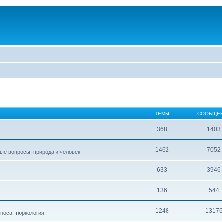
ТЕМЫ
СООБЩЕ
368
1403
1462
7052
ые вопросы, природа и человек.
633
3946
136
544
1248
1317
тноса, тюркология.