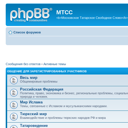
МТСС
<b>Московское Татарское Свободное Слово</b>
Список форумов
Сообщения без ответов
•
Активные темы
ОБЩЕНИЕ ДЛЯ ЗАРЕГИСТРИРОВАННЫХ УЧАСТНИКОВ
Весь мир
Общемировые проблемы
Российская Федерация
Политика, право, экономика и бизнес, региональные проблемы, социаль
природа и человек.
Мир Ислама
Темы, связанные с Исламом и мусульманскими народами.
Тюркский мир
Взаимодействие и проблемы тюркских народов РФ и мира
Татароведение