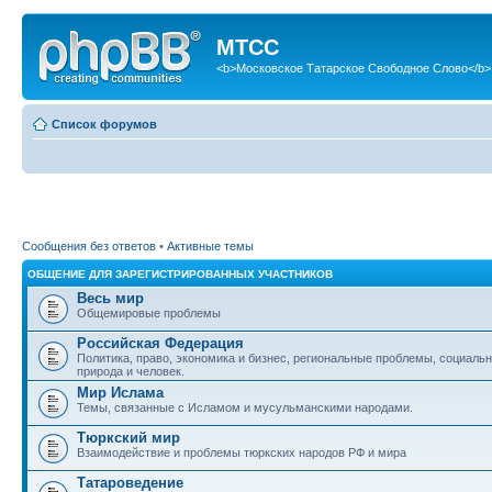
МТСС
<b>Московское Татарское Свободное Слово</b>
Список форумов
Сообщения без ответов
•
Активные темы
ОБЩЕНИЕ ДЛЯ ЗАРЕГИСТРИРОВАННЫХ УЧАСТНИКОВ
Весь мир
Общемировые проблемы
Российская Федерация
Политика, право, экономика и бизнес, региональные проблемы, социаль
природа и человек.
Мир Ислама
Темы, связанные с Исламом и мусульманскими народами.
Тюркский мир
Взаимодействие и проблемы тюркских народов РФ и мира
Татароведение