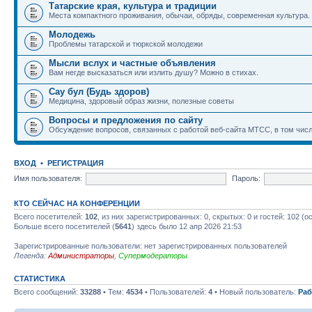
Татарские края, культура и традиции
Места компактного проживания, обычаи, обряды, современная культура.
Молодежь
Проблемы татарской и тюркской молодежи
Мысли вслух и частные объявления
Вам негде высказаться или излить душу? Можно в стихах.
Сау бул (Будь здоров)
Медицина, здоровый образ жизни, полезные советы
Вопросы и предложения по сайту
Обсуждение вопросов, связанных с работой веб-сайта МТСС, в том числ
ВХОД
•
РЕГИСТРАЦИЯ
Имя пользователя:
Пароль:
КТО СЕЙЧАС НА КОНФЕРЕНЦИИ
Всего посетителей:
102
, из них зарегистрированных: 0, скрытых: 0 и гостей: 102 
Больше всего посетителей (
5641
) здесь было 12 апр 2026 21:53
Зарегистрированные пользователи: нет зарегистрированных пользователей
Легенда:
Администраторы
,
Супермодераторы
СТАТИСТИКА
Всего сообщений:
33288
• Тем:
4534
• Пользователей:
4
• Новый пользователь:
Раб