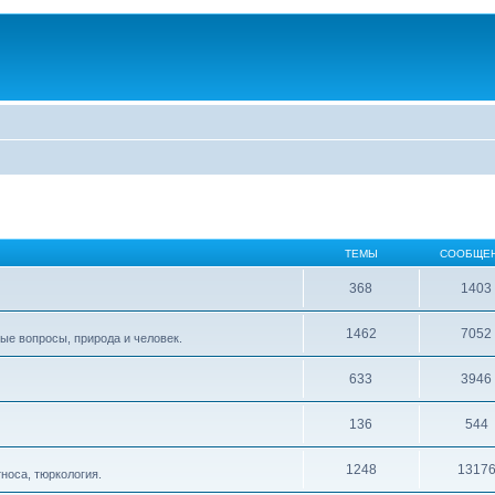
ТЕМЫ
СООБЩЕ
368
1403
1462
7052
ые вопросы, природа и человек.
633
3946
136
544
1248
1317
тноса, тюркология.