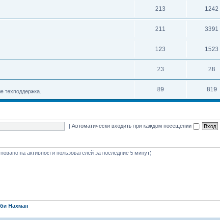
213
1242
211
3391
123
1523
23
28
89
819
е техподдержка.
|
Автоматически входить при каждом посещении
(основано на активности пользователей за последние 5 минут)
би Нахман