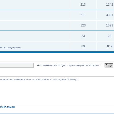
213
1242
211
3391
123
1523
23
28
89
819
е техподдержка.
|
Автоматически входить при каждом посещении
(основано на активности пользователей за последние 5 минут)
би Нахман