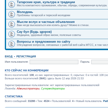
Татарские края, культура и традиции
Места компактного проживания, обычаи, обряды, современная культура.
Молодежь
Проблемы татарской и тюркской молодежи
Мысли вслух и частные объявления
Вам негде высказаться или излить душу? Можно в стихах.
Сау бул (Будь здоров)
Медицина, здоровый образ жизни, полезные советы
Вопросы и предложения по сайту
Обсуждение вопросов, связанных с работой веб-сайта МТСС, в том числ
ВХОД
•
РЕГИСТРАЦИЯ
Имя пользователя:
Пароль:
КТО СЕЙЧАС НА КОНФЕРЕНЦИИ
Всего посетителей:
108
, из них зарегистрированных: 0, скрытых: 0 и гостей: 108 
Больше всего посетителей (
5641
) здесь было 12 апр 2026 21:53
Зарегистрированные пользователи: нет зарегистрированных пользователей
Легенда:
Администраторы
,
Супермодераторы
СТАТИСТИКА
Всего сообщений:
33288
• Тем:
4534
• Пользователей:
4
• Новый пользователь:
Раб