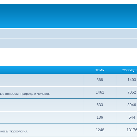
ТЕМЫ
СООБЩЕ
368
1403
1462
7052
ые вопросы, природа и человек.
633
3946
136
544
1248
1317
тноса, тюркология.