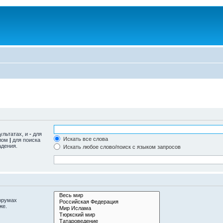
ультатах, и
-
для
Искать все слова
олом
|
для поиска
адения.
Искать любое слово/поиск с языком запросов
орумах
же.