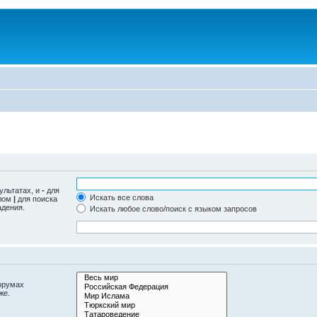
ультатах, и
-
для
Искать все слова
олом
|
для поиска
адения.
Искать любое слово/поиск с языком запросов
орумах
же.