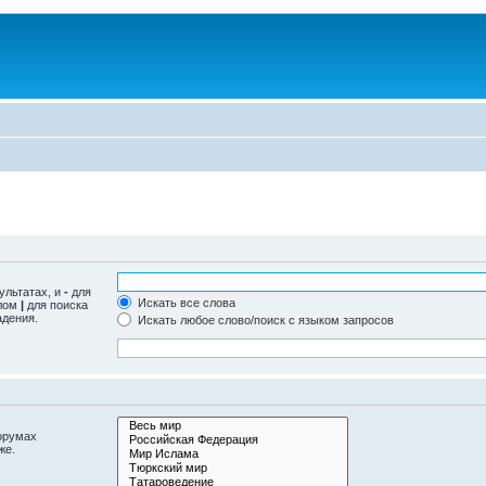
ультатах, и
-
для
Искать все слова
олом
|
для поиска
адения.
Искать любое слово/поиск с языком запросов
орумах
же.