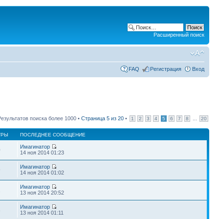
Расширенный поиск
FAQ
Регистрация
Вход
Результатов поиска более 1000 •
Страница
5
из
20
•
...
1
2
3
4
5
6
7
8
20
ТРЫ
ПОСЛЕДНЕЕ СООБЩЕНИЕ
Имагинатор
0
14 ноя 2014 01:23
Имагинатор
9
14 ноя 2014 01:02
Имагинатор
2
13 ноя 2014 20:52
Имагинатор
8
13 ноя 2014 01:11