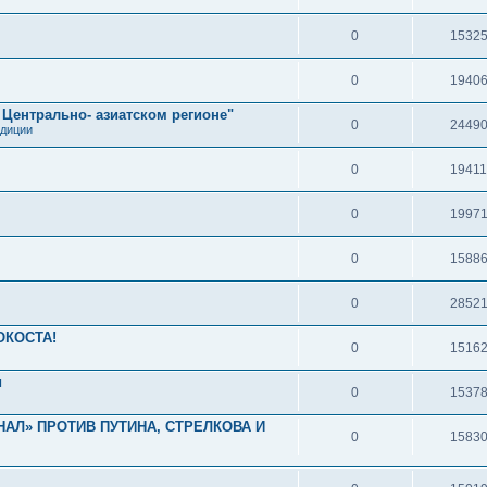
0
1532
0
1940
 Центрально- азиатском регионе"
0
2449
адиции
0
1941
0
1997
0
1588
0
2852
ОКОСТА!
0
1516
и
0
1537
НАЛ» ПРОТИВ ПУТИНА, СТРЕЛКОВА И
0
1583