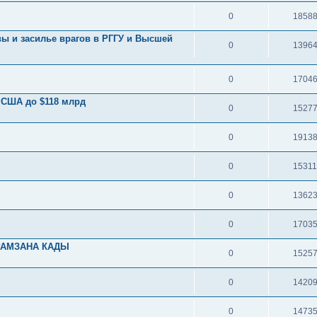
0
1858
ы и засилье врагов в РГГУ и Высшей
0
1396
0
1704
 США до $118 млрд
0
1527
0
1913
0
1531
0
1362
0
1703
РАМЗАНА КАДЫ
0
1525
0
1420
0
1473