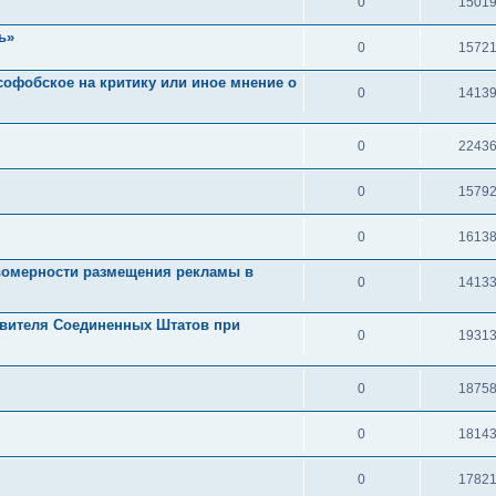
0
1501
ь»
0
1572
софобское на критику или иное мнение о
0
1413
0
2243
0
1579
0
1613
авомерности размещения рекламы в
0
1413
авителя Соединенных Штатов при
0
1931
0
1875
0
1814
0
1782