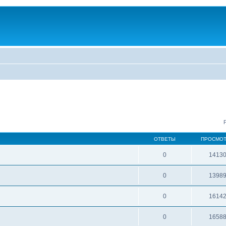
ОТВЕТЫ
ПРОСМО
0
1413
0
1398
0
1614
0
1658