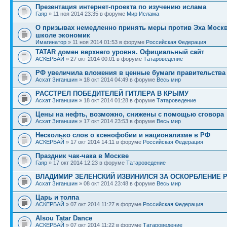
Презентация интернет-проекта по изучению ислама
Гаяр
» 11 ноя 2014 23:35 в форуме
Мир Ислама
О призывах немедленно принять меры против Эха Москв
школе экономик
Имагинатор
» 11 ноя 2014 01:53 в форуме
Российская Федерация
TATAR домен верхнего уровня. Официальный сайт
АСКЕРБАЙ
» 27 окт 2014 00:01 в форуме
Татароведение
РФ увеличила вложения в ценные бумаги правительства
Асхат Зиганшин
» 18 окт 2014 04:49 в форуме
Весь мир
РАССТРЕЛ ПОБЕДИТЕЛЕЙ ГИТЛЕРА В КРЫМУ
Асхат Зиганшин
» 18 окт 2014 01:28 в форуме
Татароведение
Цены на нефть, возможно, снижены с помощью сговора
Асхат Зиганшин
» 17 окт 2014 23:53 в форуме
Весь мир
Несколько слов о ксенофобии и национализме в РФ
АСКЕРБАЙ
» 17 окт 2014 14:11 в форуме
Российская Федерация
Праздник чак-чака в Москве
Гаяр
» 17 окт 2014 12:23 в форуме
Татароведение
ВЛАДИМИР ЗЕЛЕНСКИЙ ИЗВИНИЛСЯ ЗА ОСКОРБЛЕНИЕ 
Асхат Зиганшин
» 08 окт 2014 23:48 в форуме
Весь мир
Царь и толпа
АСКЕРБАЙ
» 07 окт 2014 11:27 в форуме
Российская Федерация
Alsou Tatar Dance
АСКЕРБАЙ
» 07 окт 2014 11:22 в форуме
Татароведение