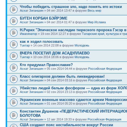
Чтобы победить страшное зло, надо понять его истоки
Асхат Зиганшин
» 04 окт 2014 13:47 в форуме
Весь мир
БУГЕН КОРБАН БЭЙРЭМЕ
Асхат Зиганшин
» 04 окт 2014 01:47 в форуме
Мир Ислама
Н.Рерих "Эпическое наследие тюркского пророка Гэсэр в
Имагинатор
» 19 сен 2014 12:27 в форуме
Татарские края, культура и тр
как я ходил голосовать
Тuктар
» 14 сен 2014 22:08 в форуме
Молодежь
ВЧЕРА ПОСЕТИЛ ДОМ АСАДУЛЛАЕВО
Тuктар
» 10 сен 2014 18:06 в форуме
Молодежь
Кто придумал Православие?
Асхат Зиганшин
» 05 сен 2014 04:44 в форуме
Российская Федерация
Класс олигархов должен быть ликвидирован!
Асхат Зиганшин
» 04 сен 2014 03:16 в форуме
Российская Федерация
Убийство людей белым фосфором — одна из форм ХОЛ
Асхат Зиганшин
» 02 сен 2014 23:13 в форуме
Российская Федерация
Украинские военные массово сдаются армии Новоросси
Асхат Зиганшин
» 01 сен 2014 05:20 в форуме
Российская Федерация
Константин Душенов «ПЕДЕРАСТИЧЕСКИЙ ИНТЕРНАЦИО
БОЛОТОВА
Асхат Зиганшин
» 12 авг 2014 19:33 в форуме
Российская Федерация
США создают пояс нестабильности вокруг России