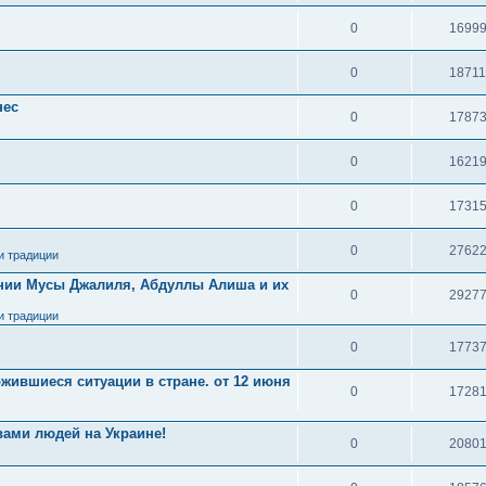
0
1699
0
1871
нес
0
1787
0
1621
0
1731
0
2762
и традиции
ении Мусы Джалиля, Абдуллы Алиша и их
0
2927
и традиции
0
1773
жившиеся ситуации в стране. от 12 июня
0
1728
вами людей на Украине!
0
2080