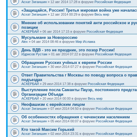
Асхат Зиганшин
» 12 авг 2014 17:28 в форуме
Российская Федерация
«Защищайся, Россия! Третья мировая война уже началас
Асхат Зиганшин
» 12 авг 2014 00:29 в форуме
Весь мир
Мнение об использовании понятий анти российское и ру
позиции
АСКЕРБАЙ
» 06 авг 2014 17:15 в форуме
Российская Федерация
Мусульмане за Новороссию
Alex
» 04 авг 2014 08:46 в форуме
Мир Ислама
День ВДВ - это не праздник, это позор России!
Идрисов Рустам
» 01 авг 2014 07:22 в форуме
Российская Федерация
Обращение Русских учёных к евреям России
Асхат Зиганшин
» 30 июл 2014 07:27 в форуме
Российская Федерация
Ответ Правительства г Москвы по поводу вопроса о пр
подъездах
АСКЕРБАЙ
» 29 июл 2014 17:38 в форуме
Российская Федерация
Выступление посла Саманты Пауэр, постоянного предст
Организации Объеди
АСКЕРБАЙ
» 20 июл 2014 00:00 в форуме
Весь мир
Неофашизм с еврейским лицом
Асхат Зиганшин
» 07 июл 2014 04:50 в форуме
Российская Федерация
Об особенностях обращения с чеченским населением
Асхат Зиганшин
» 05 июл 2014 00:07 в форуме
Российская Федерация
Кто такой Максим Горький
Асхат Зиганшин
» 02 июл 2014 23:31 в форуме
Российская Федерация