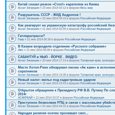
Китай сказал резкое «Стоп!» карателям из Киева
Асхат Зиганшин
» 23 июн 2014 03:12 в форуме
Весь мир
Разрушитель СССР - ЖИД Андропов !
Асхат Зиганшин
» 22 июн 2014 04:15 в форуме
Российская Федерация
Как реагирует на украинскую катастрофу российский биз
Асхат Зиганшин
» 21 июн 2014 02:55 в форуме
Российская Федерация
Гитлерштрассе?
Гаяр
» 21 июн 2014 00:39 в форуме
Российская Федерация
В Казани возродили отделение «Русского собрания»
Alex
» 21 июн 2014 00:08 в форуме
Российская Федерация
САБАНТУЙ в НЬЮ - ЙОРКЕ . ВИДЕО
Асхат Зиганшин
» 20 июн 2014 17:13 в форуме
Татарские края, культура 
Мисте Хотоп-Рике обнаружил песню «Ак каен» в исполн
соратников
Асхат Зиганшин
» 16 июн 2014 14:39 в форуме
Татарские края, культура 
Новый налог: жилье под кадастровым ударом
Асхат Зиганшин
» 15 июн 2014 23:43 в форуме
Российская Федерация
Отkрытое обращение к Президенту РФ В.В. Путину По сло
2014г
АСКЕРБАЙ
» 12 июн 2014 23:37 в форуме
Российская Федерация
Преступное безмолвие РПЦ в связи с массовыми убийст
Асхат Зиганшин
» 01 июн 2014 04:10 в форуме
Российская Федерация
Народая религия осетин проливает свет...