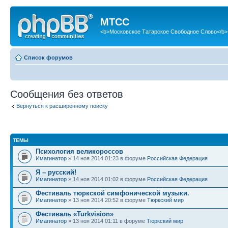
МТСС
<b>Московское Татарское Свободное Слово</b>
Список форумов
Сообщения без ответов
Вернуться к расширенному поиску
ТЕМЫ
Психология великороссов
Имагинатор
» 14 ноя 2014 01:23 в форуме
Российская Федерация
Я – русский!
Имагинатор
» 14 ноя 2014 01:02 в форуме
Российская Федерация
Фестиваль тюркской симфонической музыки.
Имагинатор
» 13 ноя 2014 20:52 в форуме
Тюркский мир
Фестиваль «Turkvision»
Имагинатор
» 13 ноя 2014 01:11 в форуме
Тюркский мир