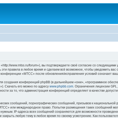
tp://www.mtss.ru/forum»), вы подтверждаете своё согласие со следующими ус
эти правила в любое время и сделаем всё возможное, чтобы уведомить вас 
ие конференции «МТСС» после обновления/исправления условий означает ваш
я создания конференций phpBB (в дальнейшем «они», «программное обеспе
»). Скачать его можно по адресу
www.phpbb.com
. Ограничения лицензии GPL 
ности за то, что администрация конференций определяет в качестве допусти
ческих сообщений, порнографических сообщений, призывов к национальной р
 «МТСС» или международное право. Попытки размещения таких сообщений мо
о нужным. IP-адреса всех сообщений сохраняются для возможности проведени
 закрыть любую тему в любое время по своему усмотрению. Как пользователь