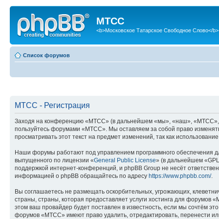
МТСС
<b>Московское Татарское Свободное Слово</b>
Список форумов
МТСС - Регистрация
Заходя на конференцию «МТСС» (в дальнейшем «мы», «наш», «МТСС», «ht
пользуйтесь форумами «МТСС». Мы оставляем за собой право изменять 
просматривать этот текст на предмет изменений, так как использован
Наши форумы работают под управлением программного обеспечения дл
выпущенного по лицензии «
General Public License
» (в дальнейшем «GPL
поддержкой интернет-конференций, и phpBB Group не несёт ответствен
информацией о phpBB обращайтесь по адресу
https://www.phpbb.com/
.
Вы соглашаетесь не размещать оскорбительных, угрожающих, клеветни
страны, страны, которая предоставляет услуги хостинга для форумов
этом ваш провайдер будет поставлен в известность, если мы сочтём эт
форумов «МТСС» имеют право удалить, отредактировать, перенести или