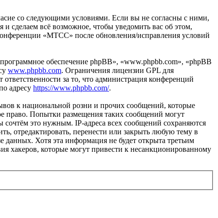
ласие со следующими условиями. Если вы не согласны с ними,
 и сделаем всё возможное, чтобы уведомить вас об этом,
е конференции «МТСС» после обновления/исправления условий
«программное обеспечение phpBB», «www.phpbb.com», «phpBB
есу
www.phpbb.com
. Ограничения лицензии GPL для
 ответственности за то, что администрация конференций
 по адресу
https://www.phpbb.com/
.
ывов к национальной розни и прочих сообщений, которые
ое право. Попытки размещения таких сообщений могут
ы сочтём это нужным. IP-адреса всех сообщений сохраняются
ть, отредактировать, перенести или закрыть любую тему в
зе данных. Хотя эта информация не будет открыта третьим
вия хакеров, которые могут привести к несанкционированному