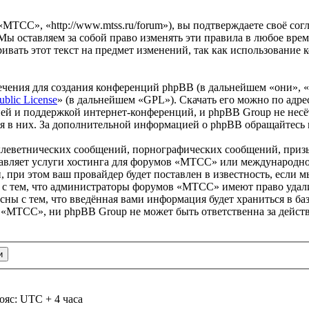
ТСС», «http://www.mtss.ru/forum»), вы подтверждаете своё сог
ы оставляем за собой право изменять эти правила в любое время
ивать этот текст на предмет изменений, так как использовани
чения для создания конференций phpBB (в дальнейшем «они», 
ublic License
» (в дальнейшем «GPL»). Скачать его можно по адр
ей и поддержкой интернет-конференций, и phpBB Group не несёт
ия в них. За дополнительной информацией о phpBB обращайтесь
клеветнических сообщений, порнографических сообщений, приз
ставляет услуги хостинга для форумов «МТСС» или международн
при этом ваш провайдер будет поставлен в известность, если м
 с тем, что администраторы форумов «МТСС» имеют право удали
сны с тем, что введённая вами информация будет храниться в ба
 «МТСС», ни phpBB Group не может быть ответственна за дейст
ояс: UTC + 4 часа