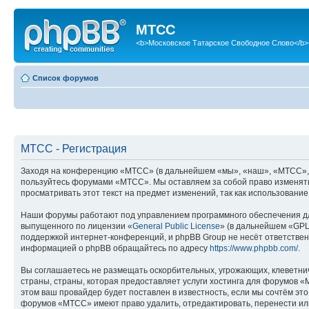
МТСС
<b>Московское Татарское Свободное Слово</b>
Список форумов
МТСС - Регистрация
Заходя на конференцию «МТСС» (в дальнейшем «мы», «наш», «МТСС», «ht
пользуйтесь форумами «МТСС». Мы оставляем за собой право изменять 
просматривать этот текст на предмет изменений, так как использован
Наши форумы работают под управлением программного обеспечения дл
выпущенного по лицензии «
General Public License
» (в дальнейшем «GPL
поддержкой интернет-конференций, и phpBB Group не несёт ответствен
информацией о phpBB обращайтесь по адресу
https://www.phpbb.com/
.
Вы соглашаетесь не размещать оскорбительных, угрожающих, клеветни
страны, страны, которая предоставляет услуги хостинга для форумов
этом ваш провайдер будет поставлен в известность, если мы сочтём эт
форумов «МТСС» имеют право удалить, отредактировать, перенести или