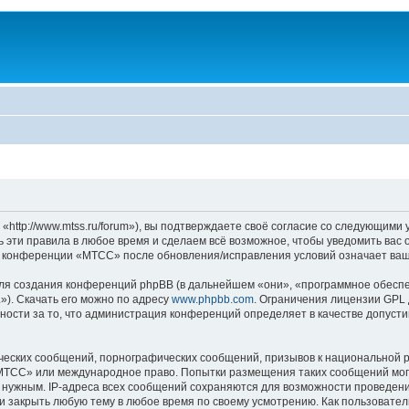
tp://www.mtss.ru/forum»), вы подтверждаете своё согласие со следующими ус
эти правила в любое время и сделаем всё возможное, чтобы уведомить вас 
ие конференции «МТСС» после обновления/исправления условий означает ваш
я создания конференций phpBB (в дальнейшем «они», «программное обеспе
»). Скачать его можно по адресу
www.phpbb.com
. Ограничения лицензии GPL 
ности за то, что администрация конференций определяет в качестве допусти
ческих сообщений, порнографических сообщений, призывов к национальной р
 «МТСС» или международное право. Попытки размещения таких сообщений мо
о нужным. IP-адреса всех сообщений сохраняются для возможности проведени
 закрыть любую тему в любое время по своему усмотрению. Как пользователь