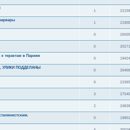
Ы
1
2215
 варвары
1
2190
0
2000
0
2027
к терактам в Париже
0
1942
А, УЛИКИ ПОДДЕЛАНЫ
0
2046
0
2156
3
2754
2
2483
сталинистским.
0
1980
4
3002