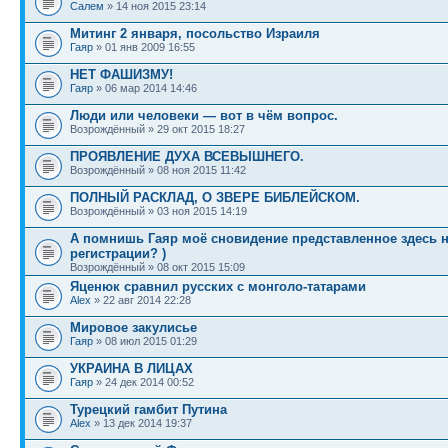
Салем
» 14 ноя 2015 23:14
Митинг 2 января, посольство Израиля
Гаяр
» 01 янв 2009 16:55
НЕТ ФАШИЗМУ!
Гаяр
» 06 мар 2014 14:46
Люди или человеки — вот в чём вопрос.
Возрождённый » 29 окт 2015 18:27
ПРОЯВЛЕНИЕ ДУХА ВСЕВЫШНЕГО.
Возрождённый » 08 ноя 2015 11:42
ПОЛНЫЙ РАСКЛАД, О ЗВЕРЕ БИБЛЕЙСКОМ.
Возрождённый » 03 ноя 2015 14:19
А помнишь Гаяр моё сновидение представленное здесь н
регистрации? )
Возрождённый » 08 окт 2015 15:09
Яценюк сравнил русских с монголо-татарами
Alex
» 22 авг 2014 22:28
Мировое закулисье
Гаяр
» 08 июл 2015 01:29
УКРАИНА В ЛИЦАХ
Гаяр
» 24 дек 2014 00:52
Турецкий гамбит Путина
Alex
» 13 дек 2014 19:37