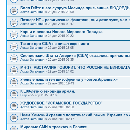
Билл Гейтс и его супруга Мелинда признанные ЛЮДОЕД
Асхат Зиганшин
» 25 дек 2015 20:50
Познер: ИГ – религиозные фанатики, они даже хуже, чем
Асхат Зиганшин
» 20 дек 2015 02:47
Корни и основы Нового Мирового Порядка
Асхат Зиганшин
» 24 дек 2015 02:22
Такого про США не писал еще никто
Асхат Зиганшин
» 22 дек 2015 23:05
Сионистские Штаты Америки (США) оказались причастны 
Асхат Зиганшин
» 20 дек 2015 02:35
МН-17: АВСТРАЛИЯ ГОВОРИТ, ЧТО РОССИЯ НЕ ВИНОВАТ
Асхат Зиганшин
» 19 дек 2015 14:02
Ученые нашли ген шизофрении у «богоизбранных»
Асхат Зиганшин
» 29 ноя 2015 19:43
К 100-летию геноцида армян.
Гаяр
» 25 апр 2015 01:16
ЖИДОВСКОЕ "ИСЛАМСКОЕ ГОСУДАРСТВО"
Асхат Зиганшин
» 22 ноя 2015 02:30
Ноам Хомский сравнил политический режим Израиля со 
Асхат Зиганшин
» 27 ноя 2015 02:17
Мировые СМИ о треактах в Париже