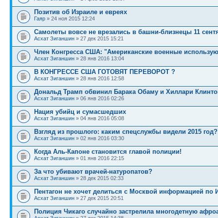
Позитив об Израиле и евреях
Гаяр
» 24 ноя 2015 12:24
Самолеты вовсе не врезались в башни-близнецы 11 сент
Асхат Зиганшин
» 27 дек 2015 15:21
Член Конгресса США: "Американские военные использую
Асхат Зиганшин
» 28 янв 2016 13:04
В КОНГРЕССЕ США ГОТОВЯТ ПЕРЕВОРОТ ?
Асхат Зиганшин
» 28 янв 2016 12:58
Дональд Трамп обвинил Барака Обаму и Хиллари Клинто
Асхат Зиганшин
» 06 янв 2016 02:26
Нация убийц и сумасшедших
Асхат Зиганшин
» 04 янв 2016 05:08
Взгляд из прошлого: каким спецслужбы видели 2015 год?
Асхат Зиганшин
» 02 янв 2016 03:30
Когда Аль-Капоне становится главой полиции!
Асхат Зиганшин
» 01 янв 2016 22:15
За что убивают врачей-натуропатов?
Асхат Зиганшин
» 28 дек 2015 02:33
Пентагон не хочет делиться с Москвой информацией по 
Асхат Зиганшин
» 27 дек 2015 20:51
Полиция Чикаго случайно застрелила многодетную афро
Асхат Зиганшин
» 27 дек 2015 14:38