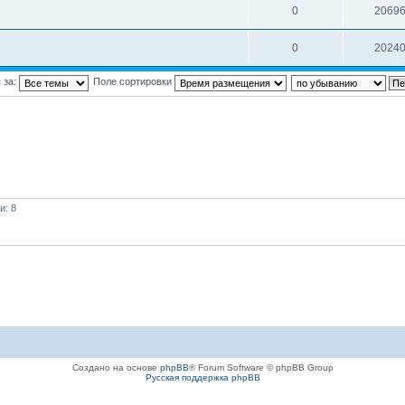
0
2069
0
2024
 за:
Поле сортировки
и: 8
Создано на основе
phpBB
® Forum Software © phpBB Group
Русская поддержка phpBB