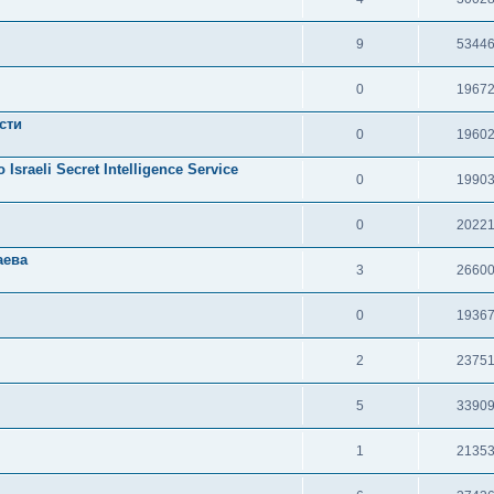
9
5344
0
1967
сти
0
1960
aeli Secret Intelligence Service
0
1990
0
2022
аева
3
2660
0
1936
2
2375
5
3390
1
2135