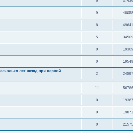
6
3743
9
4805
8
4964
5
3450
0
1930
0
1954
есколько лет назад при первой
2
2489
11
5678
0
1936
0
1987
0
2157