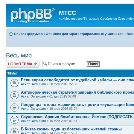
МТСС
<b>Московское Татарское Свободное Слово</b>
Список форумов
‹
Общение для зарегистрированных участников
‹
Вес
Весь мир
Новая тема
ТЕМЫ
Если евреи освободятся от иудейской кабалы — они спас
Асхат Зиганшин
» 20 фев 2016 22:38
Антикораническая стратегия заправил библейского проек
Асхат Зиганшин
» 01 дек 2015 02:48
Лондонцы готовы маршировать против «иудаизации Вел
Асхат Зиганшин
» 19 фев 2016 03:24
Саудовская Аравия бомбит школы, Йемене (ПОДПИСАТ
Асхат Зиганшин
» 15 фев 2016 01:34
В Китае казнен один из богатейших жителей страны
Асхат Зиганшин
» 14 фев 2016 15:07