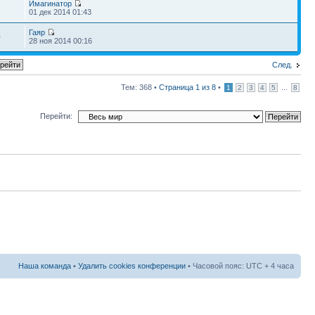
Имагинатор
6
01 дек 2014 01:43
Гаяр
0
28 ноя 2014 00:16
След.
Тем: 368 •
Страница
1
из
8
•
...
1
2
3
4
5
8
Перейти:
Наша команда
•
Удалить cookies конференции
• Часовой пояс: UTC + 4 часа