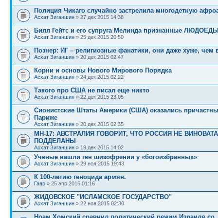
Полиция Чикаго случайно застрелила многодетную афро
Асхат Зиганшин
» 27 дек 2015 14:38
Билл Гейтс и его супруга Мелинда признанные ЛЮДОЕД
Асхат Зиганшин
» 25 дек 2015 20:50
Познер: ИГ – религиозные фанатики, они даже хуже, чем
Асхат Зиганшин
» 20 дек 2015 02:47
Корни и основы Нового Мирового Порядка
Асхат Зиганшин
» 24 дек 2015 02:22
Такого про США не писал еще никто
Асхат Зиганшин
» 22 дек 2015 23:05
Сионистские Штаты Америки (США) оказались причастны 
Париже
Асхат Зиганшин
» 20 дек 2015 02:35
МН-17: АВСТРАЛИЯ ГОВОРИТ, ЧТО РОССИЯ НЕ ВИНОВАТА
ПОДДЕЛАНЫ
Асхат Зиганшин
» 19 дек 2015 14:02
Ученые нашли ген шизофрении у «богоизбранных»
Асхат Зиганшин
» 29 ноя 2015 19:43
К 100-летию геноцида армян.
Гаяр
» 25 апр 2015 01:16
ЖИДОВСКОЕ "ИСЛАМСКОЕ ГОСУДАРСТВО"
Асхат Зиганшин
» 22 ноя 2015 02:30
Ноам Хомский сравнил политический режим Израиля со