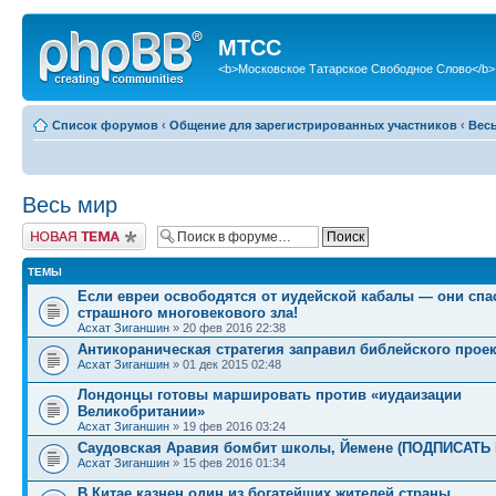
МТСС
<b>Московское Татарское Свободное Слово</b>
Список форумов
‹
Общение для зарегистрированных участников
‹
Вес
Весь мир
Новая тема
ТЕМЫ
Если евреи освободятся от иудейской кабалы — они спа
страшного многовекового зла!
Асхат Зиганшин
» 20 фев 2016 22:38
Антикораническая стратегия заправил библейского проек
Асхат Зиганшин
» 01 дек 2015 02:48
Лондонцы готовы маршировать против «иудаизации
Великобритании»
Асхат Зиганшин
» 19 фев 2016 03:24
Саудовская Аравия бомбит школы, Йемене (ПОДПИСАТ
Асхат Зиганшин
» 15 фев 2016 01:34
В Китае казнен один из богатейших жителей страны