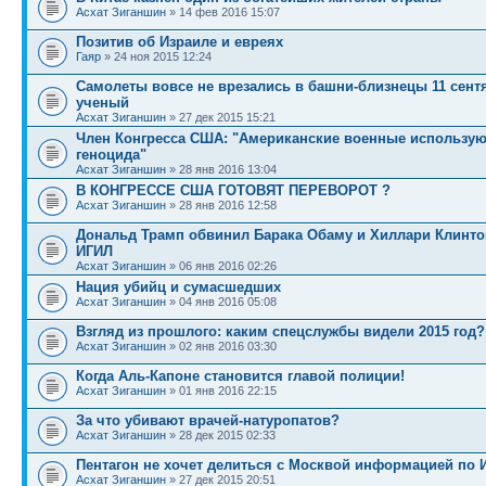
Асхат Зиганшин
» 14 фев 2016 15:07
Позитив об Израиле и евреях
Гаяр
» 24 ноя 2015 12:24
Самолеты вовсе не врезались в башни-близнецы 11 сентя
ученый
Асхат Зиганшин
» 27 дек 2015 15:21
Член Конгресса США: "Американские военные использую
геноцида"
Асхат Зиганшин
» 28 янв 2016 13:04
В КОНГРЕССЕ США ГОТОВЯТ ПЕРЕВОРОТ ?
Асхат Зиганшин
» 28 янв 2016 12:58
Дональд Трамп обвинил Барака Обаму и Хиллари Клинто
ИГИЛ
Асхат Зиганшин
» 06 янв 2016 02:26
Нация убийц и сумасшедших
Асхат Зиганшин
» 04 янв 2016 05:08
Взгляд из прошлого: каким спецслужбы видели 2015 год?
Асхат Зиганшин
» 02 янв 2016 03:30
Когда Аль-Капоне становится главой полиции!
Асхат Зиганшин
» 01 янв 2016 22:15
За что убивают врачей-натуропатов?
Асхат Зиганшин
» 28 дек 2015 02:33
Пентагон не хочет делиться с Москвой информацией по 
Асхат Зиганшин
» 27 дек 2015 20:51