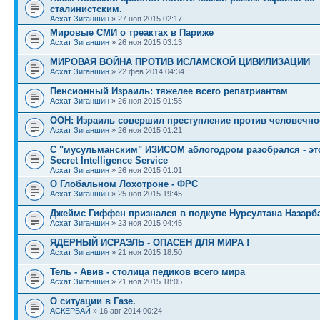
сталинистским.
Асхат Зиганшин
» 27 ноя 2015 02:17
Мировые СМИ о треактах в Париже
Асхат Зиганшин
» 26 ноя 2015 03:13
МИРОВАЯ ВОЙНА ПРОТИВ ИСЛАМСКОЙ ЦИВИЛИЗАЦИИ
Асхат Зиганшин
» 22 фев 2014 04:34
Пенсионный Израиль: тяжелее всего репатриантам
Асхат Зиганшин
» 26 ноя 2015 01:55
ООН: Израиль совершил преступление против человечно
Асхат Зиганшин
» 26 ноя 2015 01:21
С "мусульманским" ИЗИСОМ аблогодром разобрался - это 
Secret Intelligence Service
Асхат Зиганшин
» 26 ноя 2015 01:01
О Глобальном Лохотроне - ФРС
Асхат Зиганшин
» 25 ноя 2015 19:45
Джеймс Гиффен признался в подкупе Нурсултана Назарб
Асхат Зиганшин
» 23 ноя 2015 04:45
ЯДЕРНЫЙ ИСРАЭЛЬ - ОПАСЕН ДЛЯ МИРА !
Асхат Зиганшин
» 21 ноя 2015 18:50
Тель - Авив - столица педиков всего мира
Асхат Зиганшин
» 21 ноя 2015 18:05
О ситуации в Газе.
АСКЕРБАЙ
» 16 авг 2014 00:24