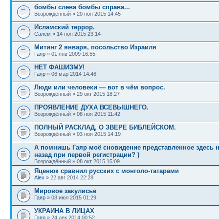
бомбы слева бомбы справа...
Возрождённый » 20 ноя 2015 14:45
Исламский террор.
Салем
» 14 ноя 2015 23:14
Митинг 2 января, посольство Израиля
Гаяр
» 01 янв 2009 16:55
НЕТ ФАШИЗМУ!
Гаяр
» 06 мар 2014 14:46
Люди или человеки — вот в чём вопрос.
Возрождённый » 29 окт 2015 18:27
ПРОЯВЛЕНИЕ ДУХА ВСЕВЫШНЕГО.
Возрождённый » 08 ноя 2015 11:42
ПОЛНЫЙ РАСКЛАД, О ЗВЕРЕ БИБЛЕЙСКОМ.
Возрождённый » 03 ноя 2015 14:19
А помнишь Гаяр моё сновидение представленное здесь н
назад при первой регистрации? )
Возрождённый » 08 окт 2015 15:09
Яценюк сравнил русских с монголо-татарами
Alex
» 22 авг 2014 22:28
Мировое закулисье
Гаяр
» 08 июл 2015 01:29
УКРАИНА В ЛИЦАХ
Гаяр
» 24 дек 2014 00:52