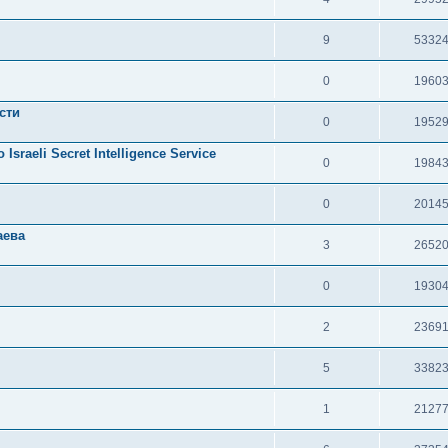
9
5332
0
1960
сти
0
1952
aeli Secret Intelligence Service
0
1984
0
2014
аева
3
2652
0
1930
2
2369
5
3382
1
2127