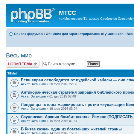
МТСС
<b>Московское Татарское Свободное Слово</b>
Список форумов
‹
Общение для зарегистрированных участников
‹
Вес
Весь мир
Новая тема
ТЕМЫ
Если евреи освободятся от иудейской кабалы — они спас
Асхат Зиганшин
» 20 фев 2016 22:38
Антикораническая стратегия заправил библейского проек
Асхат Зиганшин
» 01 дек 2015 02:48
Лондонцы готовы маршировать против «иудаизации Вел
Асхат Зиганшин
» 19 фев 2016 03:24
Саудовская Аравия бомбит школы, Йемене (ПОДПИСАТ
Асхат Зиганшин
» 15 фев 2016 01:34
В Китае казнен один из богатейших жителей страны
Асхат Зиганшин
» 14 фев 2016 15:07