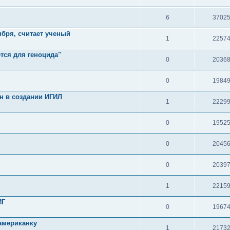
6
3702
ября, считает ученый
1
2257
тся для геноцида"
0
2036
0
1984
н в создании ИГИЛ
1
2229
0
1952
0
2045
0
2039
1
2215
ИГ
0
1967
американку
1
2173