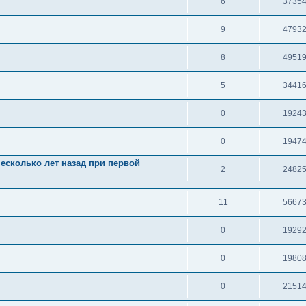
6
3735
9
4793
8
4951
5
3441
0
1924
0
1947
есколько лет назад при первой
2
2482
11
5667
0
1929
0
1980
0
2151