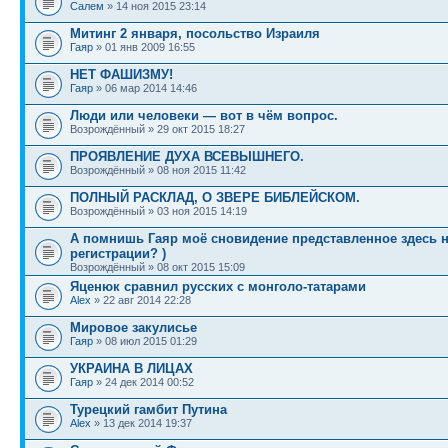
Салем
» 14 ноя 2015 23:14
Митинг 2 января, посольство Израиля
Гаяр
» 01 янв 2009 16:55
НЕТ ФАШИЗМУ!
Гаяр
» 06 мар 2014 14:46
Люди или человеки — вот в чём вопрос.
Возрождённый » 29 окт 2015 18:27
ПРОЯВЛЕНИЕ ДУХА ВСЕВЫШНЕГО.
Возрождённый » 08 ноя 2015 11:42
ПОЛНЫЙ РАСКЛАД, О ЗВЕРЕ БИБЛЕЙСКОМ.
Возрождённый » 03 ноя 2015 14:19
А помнишь Гаяр моё сновидение представленное здесь н
регистрации? )
Возрождённый » 08 окт 2015 15:09
Яценюк сравнил русских с монголо-татарами
Alex
» 22 авг 2014 22:28
Мировое закулисье
Гаяр
» 08 июл 2015 01:29
УКРАИНА В ЛИЦАХ
Гаяр
» 24 дек 2014 00:52
Турецкий гамбит Путина
Alex
» 13 дек 2014 19:37