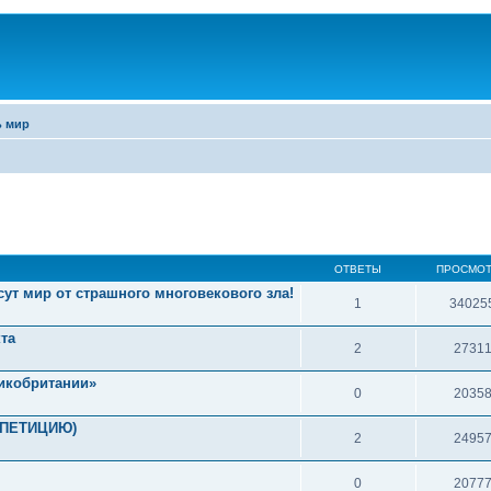
ь мир
ОТВЕТЫ
ПРОСМО
ут мир от страшного многовекового зла!
1
34025
та
2
2731
икобритании»
0
2035
Ь ПЕТИЦИЮ)
2
2495
0
2077