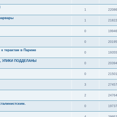
Ы
1
2208
 варвары
1
2182
0
1994
0
2019
к терактам в Париже
0
1935
А, УЛИКИ ПОДДЕЛАНЫ
0
2039
0
2150
3
2745
2
2476
сталинистским.
0
1973
4
2995