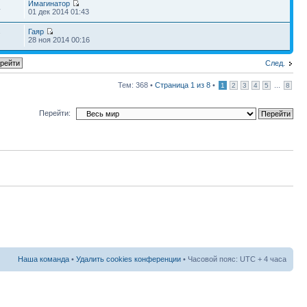
Имагинатор
4
01 дек 2014 01:43
Гаяр
7
28 ноя 2014 00:16
След.
Тем: 368 •
Страница
1
из
8
•
...
1
2
3
4
5
8
Перейти:
Наша команда
•
Удалить cookies конференции
• Часовой пояс: UTC + 4 часа