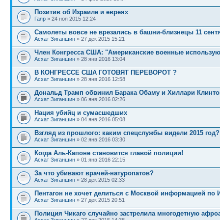
Позитив об Израиле и евреях
Гаяр
» 24 ноя 2015 12:24
Самолеты вовсе не врезались в башни-близнецы 11 сент
Асхат Зиганшин
» 27 дек 2015 15:21
Член Конгресса США: "Американские военные использую
Асхат Зиганшин
» 28 янв 2016 13:04
В КОНГРЕССЕ США ГОТОВЯТ ПЕРЕВОРОТ ?
Асхат Зиганшин
» 28 янв 2016 12:58
Дональд Трамп обвинил Барака Обаму и Хиллари Клинто
Асхат Зиганшин
» 06 янв 2016 02:26
Нация убийц и сумасшедших
Асхат Зиганшин
» 04 янв 2016 05:08
Взгляд из прошлого: каким спецслужбы видели 2015 год?
Асхат Зиганшин
» 02 янв 2016 03:30
Когда Аль-Капоне становится главой полиции!
Асхат Зиганшин
» 01 янв 2016 22:15
За что убивают врачей-натуропатов?
Асхат Зиганшин
» 28 дек 2015 02:33
Пентагон не хочет делиться с Москвой информацией по 
Асхат Зиганшин
» 27 дек 2015 20:51
Полиция Чикаго случайно застрелила многодетную афро
Асхат Зиганшин
» 27 дек 2015 14:38