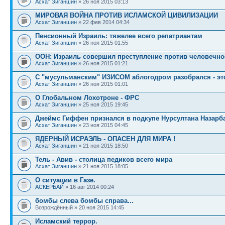
Асхат Зиганшин
» 26 ноя 2015 03:13
МИРОВАЯ ВОЙНА ПРОТИВ ИСЛАМСКОЙ ЦИВИЛИЗАЦИИ
Асхат Зиганшин
» 22 фев 2014 04:34
Пенсионный Израиль: тяжелее всего репатриантам
Асхат Зиганшин
» 26 ноя 2015 01:55
ООН: Израиль совершил преступление против человечно
Асхат Зиганшин
» 26 ноя 2015 01:21
С "мусульманским" ИЗИСОМ аблогодром разобрался - это Isr
Асхат Зиганшин
» 26 ноя 2015 01:01
О Глобальном Лохотроне - ФРС
Асхат Зиганшин
» 25 ноя 2015 19:45
Джеймс Гиффен признался в подкупе Нурсултана Назарб
Асхат Зиганшин
» 23 ноя 2015 04:45
ЯДЕРНЫЙ ИСРАЭЛЬ - ОПАСЕН ДЛЯ МИРА !
Асхат Зиганшин
» 21 ноя 2015 18:50
Тель - Авив - столица педиков всего мира
Асхат Зиганшин
» 21 ноя 2015 18:05
О ситуации в Газе.
АСКЕРБАЙ
» 16 авг 2014 00:24
бомбы слева бомбы справа...
Возрождённый » 20 ноя 2015 14:45
Исламский террор.