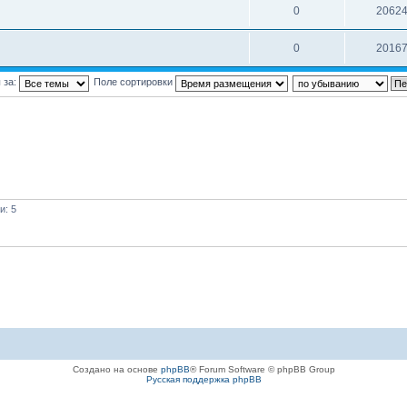
0
2062
0
2016
 за:
Поле сортировки
и: 5
Создано на основе
phpBB
® Forum Software © phpBB Group
Русская поддержка phpBB