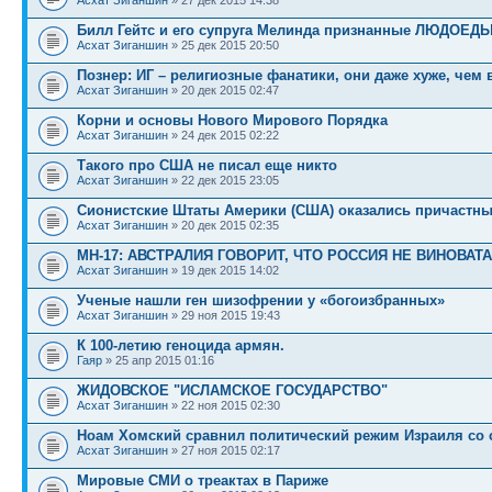
Билл Гейтс и его супруга Мелинда признанные ЛЮДОЕД
Асхат Зиганшин
» 25 дек 2015 20:50
Познер: ИГ – религиозные фанатики, они даже хуже, чем
Асхат Зиганшин
» 20 дек 2015 02:47
Корни и основы Нового Мирового Порядка
Асхат Зиганшин
» 24 дек 2015 02:22
Такого про США не писал еще никто
Асхат Зиганшин
» 22 дек 2015 23:05
Сионистские Штаты Америки (США) оказались причастны 
Асхат Зиганшин
» 20 дек 2015 02:35
МН-17: АВСТРАЛИЯ ГОВОРИТ, ЧТО РОССИЯ НЕ ВИНОВАТ
Асхат Зиганшин
» 19 дек 2015 14:02
Ученые нашли ген шизофрении у «богоизбранных»
Асхат Зиганшин
» 29 ноя 2015 19:43
К 100-летию геноцида армян.
Гаяр
» 25 апр 2015 01:16
ЖИДОВСКОЕ "ИСЛАМСКОЕ ГОСУДАРСТВО"
Асхат Зиганшин
» 22 ноя 2015 02:30
Ноам Хомский сравнил политический режим Израиля со 
Асхат Зиганшин
» 27 ноя 2015 02:17
Мировые СМИ о треактах в Париже