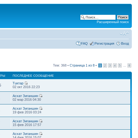
Расширенный поиск
FAQ
Регистрация
Вход
Тем: 368 •
Страница
1
из
8
•
...
1
2
3
4
5
8
ТРЫ
ПОСЛЕДНЕЕ СООБЩЕНИЕ
Тuктар
5
02 окт 2016 22:23
Асхат Зиганшин
1
02 мар 2016 04:30
Асхат Зиганшин
8
19 фев 2016 03:24
Асхат Зиганшин
7
15 фев 2016 17:57
Асхат Зиганшин
7
14 фев 2016 15:07