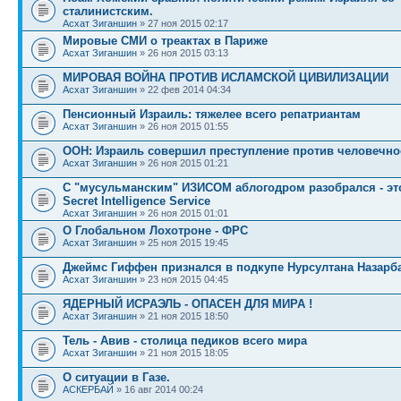
сталинистским.
Асхат Зиганшин
» 27 ноя 2015 02:17
Мировые СМИ о треактах в Париже
Асхат Зиганшин
» 26 ноя 2015 03:13
МИРОВАЯ ВОЙНА ПРОТИВ ИСЛАМСКОЙ ЦИВИЛИЗАЦИИ
Асхат Зиганшин
» 22 фев 2014 04:34
Пенсионный Израиль: тяжелее всего репатриантам
Асхат Зиганшин
» 26 ноя 2015 01:55
ООН: Израиль совершил преступление против человечно
Асхат Зиганшин
» 26 ноя 2015 01:21
С "мусульманским" ИЗИСОМ аблогодром разобрался - это 
Secret Intelligence Service
Асхат Зиганшин
» 26 ноя 2015 01:01
О Глобальном Лохотроне - ФРС
Асхат Зиганшин
» 25 ноя 2015 19:45
Джеймс Гиффен признался в подкупе Нурсултана Назарб
Асхат Зиганшин
» 23 ноя 2015 04:45
ЯДЕРНЫЙ ИСРАЭЛЬ - ОПАСЕН ДЛЯ МИРА !
Асхат Зиганшин
» 21 ноя 2015 18:50
Тель - Авив - столица педиков всего мира
Асхат Зиганшин
» 21 ноя 2015 18:05
О ситуации в Газе.
АСКЕРБАЙ
» 16 авг 2014 00:24