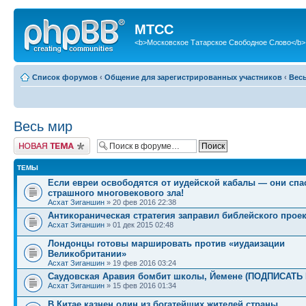
МТСС
<b>Московское Татарское Свободное Слово</b>
Список форумов
‹
Общение для зарегистрированных участников
‹
Вес
Весь мир
Новая тема
ТЕМЫ
Если евреи освободятся от иудейской кабалы — они спа
страшного многовекового зла!
Асхат Зиганшин
» 20 фев 2016 22:38
Антикораническая стратегия заправил библейского проек
Асхат Зиганшин
» 01 дек 2015 02:48
Лондонцы готовы маршировать против «иудаизации
Великобритании»
Асхат Зиганшин
» 19 фев 2016 03:24
Саудовская Аравия бомбит школы, Йемене (ПОДПИСАТ
Асхат Зиганшин
» 15 фев 2016 01:34
В Китае казнен один из богатейших жителей страны