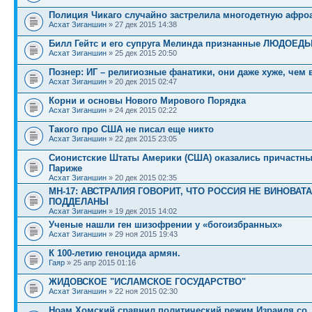
Полиция Чикаго случайно застрелила многодетную афро
Асхат Зиганшин
» 27 дек 2015 14:38
Билл Гейтс и его супруга Мелинда признанные ЛЮДОЕД
Асхат Зиганшин
» 25 дек 2015 20:50
Познер: ИГ – религиозные фанатики, они даже хуже, чем
Асхат Зиганшин
» 20 дек 2015 02:47
Корни и основы Нового Мирового Порядка
Асхат Зиганшин
» 24 дек 2015 02:22
Такого про США не писал еще никто
Асхат Зиганшин
» 22 дек 2015 23:05
Сионистские Штаты Америки (США) оказались причастны 
Париже
Асхат Зиганшин
» 20 дек 2015 02:35
МН-17: АВСТРАЛИЯ ГОВОРИТ, ЧТО РОССИЯ НЕ ВИНОВАТА
ПОДДЕЛАНЫ
Асхат Зиганшин
» 19 дек 2015 14:02
Ученые нашли ген шизофрении у «богоизбранных»
Асхат Зиганшин
» 29 ноя 2015 19:43
К 100-летию геноцида армян.
Гаяр
» 25 апр 2015 01:16
ЖИДОВСКОЕ "ИСЛАМСКОЕ ГОСУДАРСТВО"
Асхат Зиганшин
» 22 ноя 2015 02:30
Ноам Хомский сравнил политический режим Израиля со