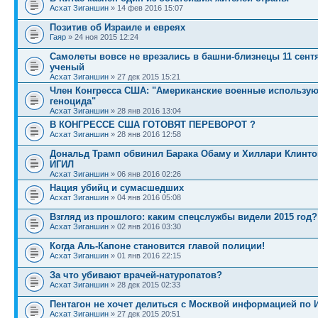
Асхат Зиганшин
» 14 фев 2016 15:07
Позитив об Израиле и евреях
Гаяр
» 24 ноя 2015 12:24
Самолеты вовсе не врезались в башни-близнецы 11 сентя
ученый
Асхат Зиганшин
» 27 дек 2015 15:21
Член Конгресса США: "Американские военные использую
геноцида"
Асхат Зиганшин
» 28 янв 2016 13:04
В КОНГРЕССЕ США ГОТОВЯТ ПЕРЕВОРОТ ?
Асхат Зиганшин
» 28 янв 2016 12:58
Дональд Трамп обвинил Барака Обаму и Хиллари Клинто
ИГИЛ
Асхат Зиганшин
» 06 янв 2016 02:26
Нация убийц и сумасшедших
Асхат Зиганшин
» 04 янв 2016 05:08
Взгляд из прошлого: каким спецслужбы видели 2015 год?
Асхат Зиганшин
» 02 янв 2016 03:30
Когда Аль-Капоне становится главой полиции!
Асхат Зиганшин
» 01 янв 2016 22:15
За что убивают врачей-натуропатов?
Асхат Зиганшин
» 28 дек 2015 02:33
Пентагон не хочет делиться с Москвой информацией по 
Асхат Зиганшин
» 27 дек 2015 20:51