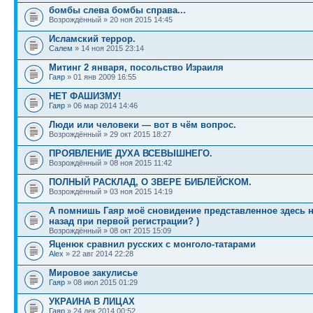
бомбы слева бомбы справа...
Возрождённый » 20 ноя 2015 14:45
Исламский террор.
Салем
» 14 ноя 2015 23:14
Митинг 2 января, посольство Израиля
Гаяр
» 01 янв 2009 16:55
НЕТ ФАШИЗМУ!
Гаяр
» 06 мар 2014 14:46
Люди или человеки — вот в чём вопрос.
Возрождённый » 29 окт 2015 18:27
ПРОЯВЛЕНИЕ ДУХА ВСЕВЫШНЕГО.
Возрождённый » 08 ноя 2015 11:42
ПОЛНЫЙ РАСКЛАД, О ЗВЕРЕ БИБЛЕЙСКОМ.
Возрождённый » 03 ноя 2015 14:19
А помнишь Гаяр моё сновидение представленное здесь н
назад при первой регистрации? )
Возрождённый » 08 окт 2015 15:09
Яценюк сравнил русских с монголо-татарами
Alex
» 22 авг 2014 22:28
Мировое закулисье
Гаяр
» 08 июл 2015 01:29
УКРАИНА В ЛИЦАХ
Гаяр
» 24 дек 2014 00:52