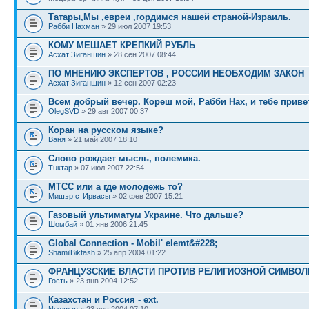
Татары,Мы ,евреи ,гордимся нашей страной-Израиль.
Рабби Нахман
» 29 июл 2007 19:53
КОМУ МЕШАЕТ КРЕПКИЙ РУБЛЬ
Асхат Зиганшин
» 28 сен 2007 08:44
ПО МНЕНИЮ ЭКСПЕРТОВ , РОССИИ НЕОБХОДИМ ЗАКОН
Асхат Зиганшин
» 12 сен 2007 02:23
Всем добрый вечер. Кореш мой, Рабби Нах, и тебе привет
OlegSVD
» 29 авг 2007 00:37
Коран на русском языке?
Ваня
» 21 май 2007 18:10
Слово рождает мысль, полемика.
Тuктар
» 07 июл 2007 22:54
МТСС или а где молодежь то?
Мишэр стИрвасы
» 02 фев 2007 15:21
Газовый ультиматум Украине. Что дальше?
Шомбай
» 01 янв 2006 21:45
Global Connection - Mobil' elemt&#228;
ShamilBiktash
» 25 апр 2004 01:22
ФРАНЦУЗСКИЕ ВЛАСТИ ПРОТИВ РЕЛИГИОЗНОЙ СИМВОЛ
Гость
» 23 янв 2004 12:52
Казахстан и Россия - ext.
Newman
» 23 янв 2004 07:10