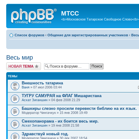
МТСС
<b>Московское Татарское Свободное Слово</b>
Список форумов
‹
Общение для зарегистрированных участников
‹
Вес
Весь мир
Новая тема
ТЕМЫ
Внешность татарина
Ваня
» 07 июл 2006 03:44
ТУГРУ САМУРАЯ на ФЛАГ Мишаристана
Асхат Зиганшин
» 04 фев 2008 21:29
Башкиры слезно просили перевести библию на их язык.
Модератор Чингачкук » 15 янв 2008 19:49
Смехопанорама - их боится весь мир.
Асхат Зиганшин
» 19 янв 2008 21:58
Здравствуй новый год.
Модератор Чингачкук » 30 дек 2007 18:54