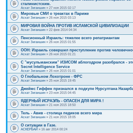
сталинистским.
Асхат Зиганшин
» 27 ноя 2015 02:17
Мировые СМИ о треактах в Париже
Асхат Зиганшин
» 26 ноя 2015 03:13
МИРОВАЯ ВОЙНА ПРОТИВ ИСЛАМСКОЙ ЦИВИЛИЗАЦИИ
Асхат Зиганшин
» 22 фев 2014 04:34
Пенсионный Израиль: тяжелее всего репатриантам
Асхат Зиганшин
» 26 ноя 2015 01:55
ООН: Израиль совершил преступление против человечно
Асхат Зиганшин
» 26 ноя 2015 01:21
С "мусульманским" ИЗИСОМ аблогодром разобрался - это 
Secret Intelligence Service
Асхат Зиганшин
» 26 ноя 2015 01:01
О Глобальном Лохотроне - ФРС
Асхат Зиганшин
» 25 ноя 2015 19:45
Джеймс Гиффен признался в подкупе Нурсултана Назарб
Асхат Зиганшин
» 23 ноя 2015 04:45
ЯДЕРНЫЙ ИСРАЭЛЬ - ОПАСЕН ДЛЯ МИРА !
Асхат Зиганшин
» 21 ноя 2015 18:50
Тель - Авив - столица педиков всего мира
Асхат Зиганшин
» 21 ноя 2015 18:05
О ситуации в Газе.
АСКЕРБАЙ
» 16 авг 2014 00:24