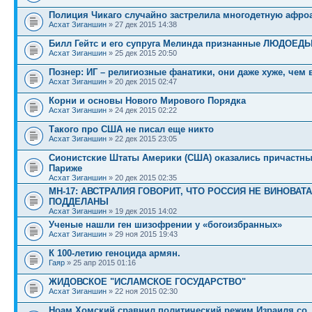
Полиция Чикаго случайно застрелила многодетную афро
Асхат Зиганшин
» 27 дек 2015 14:38
Билл Гейтс и его супруга Мелинда признанные ЛЮДОЕД
Асхат Зиганшин
» 25 дек 2015 20:50
Познер: ИГ – религиозные фанатики, они даже хуже, чем
Асхат Зиганшин
» 20 дек 2015 02:47
Корни и основы Нового Мирового Порядка
Асхат Зиганшин
» 24 дек 2015 02:22
Такого про США не писал еще никто
Асхат Зиганшин
» 22 дек 2015 23:05
Сионистские Штаты Америки (США) оказались причастны 
Париже
Асхат Зиганшин
» 20 дек 2015 02:35
МН-17: АВСТРАЛИЯ ГОВОРИТ, ЧТО РОССИЯ НЕ ВИНОВАТА
ПОДДЕЛАНЫ
Асхат Зиганшин
» 19 дек 2015 14:02
Ученые нашли ген шизофрении у «богоизбранных»
Асхат Зиганшин
» 29 ноя 2015 19:43
К 100-летию геноцида армян.
Гаяр
» 25 апр 2015 01:16
ЖИДОВСКОЕ "ИСЛАМСКОЕ ГОСУДАРСТВО"
Асхат Зиганшин
» 22 ноя 2015 02:30
Ноам Хомский сравнил политический режим Израиля со