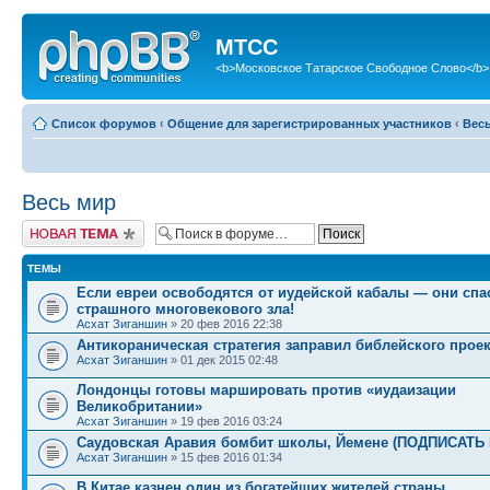
МТСС
<b>Московское Татарское Свободное Слово</b>
Список форумов
‹
Общение для зарегистрированных участников
‹
Вес
Весь мир
Новая тема
ТЕМЫ
Если евреи освободятся от иудейской кабалы — они спа
страшного многовекового зла!
Асхат Зиганшин
» 20 фев 2016 22:38
Антикораническая стратегия заправил библейского проек
Асхат Зиганшин
» 01 дек 2015 02:48
Лондонцы готовы маршировать против «иудаизации
Великобритании»
Асхат Зиганшин
» 19 фев 2016 03:24
Саудовская Аравия бомбит школы, Йемене (ПОДПИСАТ
Асхат Зиганшин
» 15 фев 2016 01:34
В Китае казнен один из богатейших жителей страны