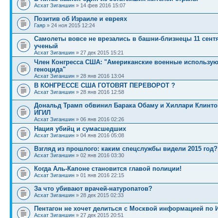
Асхат Зиганшин
» 14 фев 2016 15:07
Позитив об Израиле и евреях
Гаяр
» 24 ноя 2015 12:24
Самолеты вовсе не врезались в башни-близнецы 11 сентя
ученый
Асхат Зиганшин
» 27 дек 2015 15:21
Член Конгресса США: "Американские военные использую
геноцида"
Асхат Зиганшин
» 28 янв 2016 13:04
В КОНГРЕССЕ США ГОТОВЯТ ПЕРЕВОРОТ ?
Асхат Зиганшин
» 28 янв 2016 12:58
Дональд Трамп обвинил Барака Обаму и Хиллари Клинто
ИГИЛ
Асхат Зиганшин
» 06 янв 2016 02:26
Нация убийц и сумасшедших
Асхат Зиганшин
» 04 янв 2016 05:08
Взгляд из прошлого: каким спецслужбы видели 2015 год?
Асхат Зиганшин
» 02 янв 2016 03:30
Когда Аль-Капоне становится главой полиции!
Асхат Зиганшин
» 01 янв 2016 22:15
За что убивают врачей-натуропатов?
Асхат Зиганшин
» 28 дек 2015 02:33
Пентагон не хочет делиться с Москвой информацией по 
Асхат Зиганшин
» 27 дек 2015 20:51