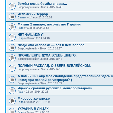
бомбы слева бомбы справа...
Возрождённый » 20 ноя 2015 14:45
Исламский террор.
Салем
» 14 ноя 2015 23:14
Митинг 2 января, посольство Израиля
Гаяр
» 01 янв 2009 16:55
НЕТ ФАШИЗМУ!
Гаяр
» 06 мар 2014 14:46
Люди или человеки — вот в чём вопрос.
Возрождённый » 29 окт 2015 18:27
ПРОЯВЛЕНИЕ ДУХА ВСЕВЫШНЕГО.
Возрождённый » 08 ноя 2015 11:42
ПОЛНЫЙ РАСКЛАД, О ЗВЕРЕ БИБЛЕЙСКОМ.
Возрождённый » 03 ноя 2015 14:19
А помнишь Гаяр моё сновидение представленное здесь н
назад при первой регистрации? )
Возрождённый » 08 окт 2015 15:09
Яценюк сравнил русских с монголо-татарами
Alex
» 22 авг 2014 22:28
Мировое закулисье
Гаяр
» 08 июл 2015 01:29
УКРАИНА В ЛИЦАХ
Гаяр
» 24 дек 2014 00:52